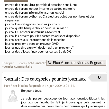
entrée de forum
ultra-portable d'occasion sous Linux
entrée de forum
lecteur interne de cartes memoire
entrée de forum
information sur un logiciel
entrée de forum
python et C: structure objet des nombres et des
sequences
journal
Des categories pour les journaux
journal
quelle banque choisir pour un linuxien?
journal
Ou acheter un zaurus a Montreal
journal
les drivers pour les cartes volari sont disponible
journal
acces aux informations de la machine
journal
probleme avec un graveur DVD
journal
que dire a un windosien qui a un probleme?
journal
des pilotes linux pour les cartes 3d de XGI
Flux Atom de Nicolas Regnault
Trier par :
date
note
intérêt
dernier commentaire
0
Journal
Des categories pour les journaux
Posté par
Nicolas Regnault
le 16 juin 2004 à 21:41
.
Bonjour a tous,
Je vois passer beaucoup de journaux louant/critiquant les
journaux de linuxfr. En fait je trouve que cela permet la
division entre des news moins nombreuses qu'il y a quelques