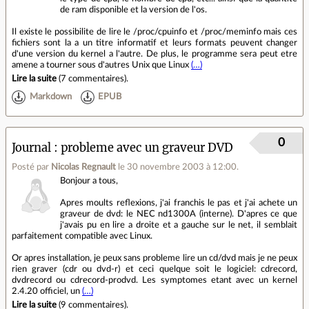
de ram disponible et la version de l'os.
Il existe le possibilite de lire le /proc/cpuinfo et /proc/meminfo mais ces
fichiers sont la a un titre informatif et leurs formats peuvent changer
d'une version du kernel a l'autre. De plus, le programme sera peut etre
amene a tourner sous d'autres Unix que Linux
(…)
Lire la suite
(
7 commentaires
).
Markdown
EPUB
0
Journal
probleme avec un graveur DVD
Posté par
Nicolas Regnault
le 30 novembre 2003 à 12:00
.
Bonjour a tous,
Apres moults reflexions, j'ai franchis le pas et j'ai achete un
graveur de dvd: le NEC nd1300A (interne). D'apres ce que
j'avais pu en lire a droite et a gauche sur le net, il semblait
parfaitement compatible avec Linux.
Or apres installation, je peux sans probleme lire un cd/dvd mais je ne peux
rien graver (cdr ou dvd-r) et ceci quelque soit le logiciel: cdrecord,
dvdrecord ou cdrecord-prodvd. Les symptomes etant avec un kernel
2.4.20 officiel, un
(…)
Lire la suite
(
9 commentaires
).