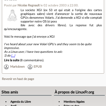
Posté par
Nicolas Regnault
le 02 octobre 2003 à 22:00
.
La societe XGI (ex S3 et qui etait a l'origine des cartes
graphiques xabre) vient d'annoncer la sortie de nouveaux
GPUs denommes Volaris. J'ai demende a XGI si elle comptait
supporter notre OS (si poss
ible avec des drivers libres). La reponse fut plus
qu'encouragente.
Voici le message que j'ai envoye a XGI
I've heard about your new Volari GPU s and they seem to be quite
impressive.
As a Linux user, I have two questions to ask:
1) do
(…)
Lire la suite
(
8 commentaires
).
Markdown
EPUB
Revenir en haut de page
Sites amis
À propos de LinuxFr.org
Agenda du Libre
Mentions légales
April
Faire un don