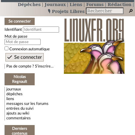
Dépêches
Journaux
Liens
Forums
Rédaction
🎙️ Projets Libres
Se connecter
Identifiant
Mot de passe
Connexion automatique
Pas de compte ? S’inscrire…
Nicolas
Regnault
journaux
dépêches
liens
messages sur les forums
entrées du suivi
ajouts au wiki
commentaires
Derniers
contenus