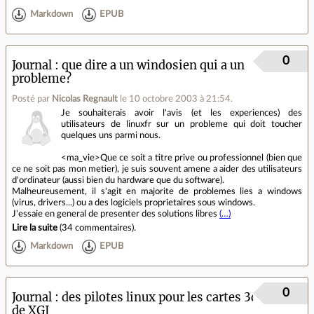
Markdown
EPUB
0
Journal
que dire a un windosien qui a un
probleme?
Posté par
Nicolas Regnault
le 10 octobre 2003 à 21:54
.
Je souhaiterais avoir l'avis (et les experiences) des
utilisateurs de linuxfr sur un probleme qui doit toucher
quelques uns parmi nous.
<ma_vie>Que ce soit a titre prive ou professionnel (bien que
ce ne soit pas mon metier), je suis souvent amene a aider des utilisateurs
d'ordinateur (aussi bien du hardware que du software).
Malheureusement, il s'agit en majorite de problemes lies a windows
(virus, drivers...) ou a des logiciels proprietaires sous windows.
J'essaie en general de presenter des solutions libres
(…)
Lire la suite
(
34 commentaires
).
Markdown
EPUB
0
Journal
des pilotes linux pour les cartes 3d
de XGI