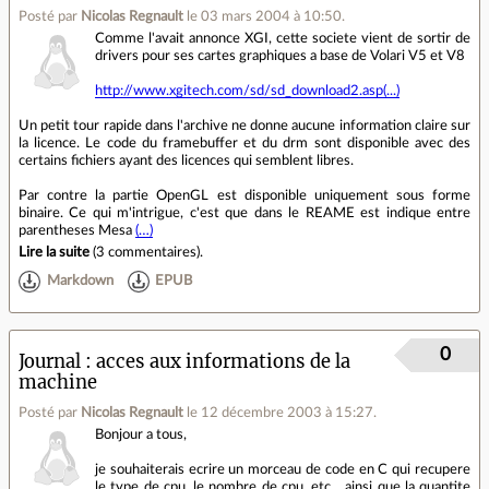
Posté par
Nicolas Regnault
le 03 mars 2004 à 10:50
.
Comme l'avait annonce XGI, cette societe vient de sortir de
drivers pour ses cartes graphiques a base de Volari V5 et V8
http://www.xgitech.com/sd/sd_download2.asp(...)
Un petit tour rapide dans l'archive ne donne aucune information claire sur
la licence. Le code du framebuffer et du drm sont disponible avec des
certains fichiers ayant des licences qui semblent libres.
Par contre la partie OpenGL est disponible uniquement sous forme
binaire. Ce qui m'intrigue, c'est que dans le REAME est indique entre
parentheses Mesa
(…)
Lire la suite
(
3 commentaires
).
Markdown
EPUB
0
Journal
acces aux informations de la
machine
Posté par
Nicolas Regnault
le 12 décembre 2003 à 15:27
.
Bonjour a tous,
je souhaiterais ecrire un morceau de code en C qui recupere
le type de cpu, le nombre de cpu, etc... ainsi que la quantite