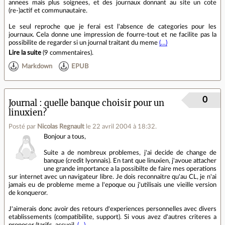
annees mais plus soignees, et des journaux donnant au site un cote
(re-)actif et communautaire.
Le seul reproche que je ferai est l'absence de categories pour les
journaux. Cela donne une impression de fourre-tout et ne facilite pas la
possibilite de regarder si un journal traitant du meme
(…)
Lire la suite
(
9 commentaires
).
Markdown
EPUB
0
Journal
quelle banque choisir pour un
linuxien?
Posté par
Nicolas Regnault
le 22 avril 2004 à 18:32
.
Bonjour a tous,
Suite a de nombreux problemes, j'ai decide de change de
banque (credit lyonnais). En tant que linuxien, j'avoue attacher
une grande importance a la possibilte de faire mes operations
sur internet avec un navigateur libre. Je dois reconnaitre qu'au CL, je n'ai
jamais eu de probleme meme a l'epoque ou j'utilisais une vieille version
de konqueror.
J'aimerais donc avoir des retours d'experiences personnelles avec divers
etablissements (compatibilite, support). Si vous avez d'autres criteres a