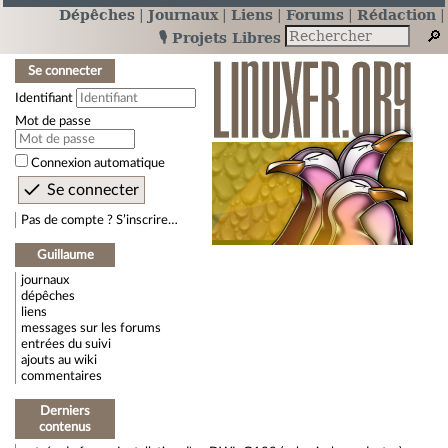
Dépêches
Journaux
Liens
Forums
Rédaction
🎙️ Projets Libres
Se connecter
Identifiant
Mot de passe
Connexion automatique
Pas de compte ? S’inscrire…
Guillaume
journaux
dépêches
liens
messages sur les forums
entrées du suivi
ajouts au wiki
commentaires
Derniers
contenus