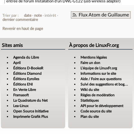
entrée de forum
Installation d'un DWL-G122 (usb wireless adapter)
Flux Atom de Guillaume
Trier par :
date
note
intérêt
dernier commentaire
Revenir en haut de page
Sites amis
À propos de LinuxFr.org
Agenda du Libre
Mentions légales
April
Faire un don
Éditions D-BookeR
L’équipe de LinuxFr.org
Éditions Diamond
Informations sur le site
Éditions Eyrolles
Aide / Foire aux questions
Éditions ENI
Suivi des suggestions et bogues
En Vente Libre
Wiki du site
Framasoft
Règles de modération
La Quadrature du Net
Statistiques
Lea-Linux
API pour le développement
Open Source Initiative
Code source du site
Imprimerie Grafik Plus
Plan du site