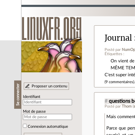
Journal
Posté par
NumOp
Étiquettes :
On vient de
MÊME TEMPS 
C'est super int
(
9 commentaires
)
Se connecter
Proposer un contenu
Identifiant
#
questions b
Posté par
Thom
(
Mot de passe
Mais comment 
Connexion automatique
Parce que pers