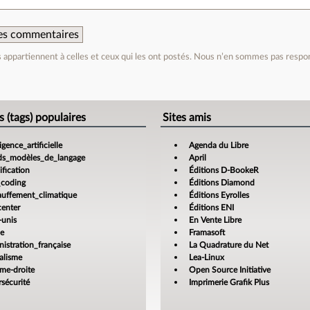
 des commentaires
appartiennent à celles et ceux qui les ont postés. Nous n’en sommes pas respo
e
s (tags) populaires
Sites amis
ligence_artificielle
Agenda du Libre
ds_modèles_de_langage
April
fication
Éditions D-BookeR
_coding
Éditions Diamond
auffement_climatique
Éditions Eyrolles
center
Éditions ENI
-unis
En Vente Libre
ce
Framasoft
istration_française
La Quadrature du Net
alisme
Lea-Linux
ême-droite
Open Source Initiative
sécurité
Imprimerie Grafik Plus