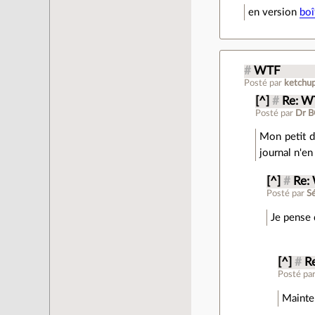
en version
boî
#
WTF
Posté par
ketchu
[^]
#
Re: W
Posté par
Dr 
Mon petit d
journal n'en
[^]
#
Re:
Posté par
S
Je pense 
[^]
#
R
Posté pa
Mainten