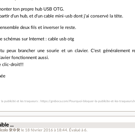
monter ton propre hub USB OTG.
à partir d'un hub, et d'un cable mini-usb dont j'ai conservé la tête.
r ensemble deux fils et inverser le reste.
 de schémas sur Internet : cable usb otg
u peux brancher une sourie et un clavier. C'est généralement r
lavier fonctionnent aussi.
clic-droit!!!
née
la publicité et les traqueurs : https://greboca.com/Pourquoi-bloquer-la-publicite-et-les-traqueurs.
ible ...
icolo 🛠⚙🛠
le 18 février 2016 à 18:44
.
Évalué à
6
.