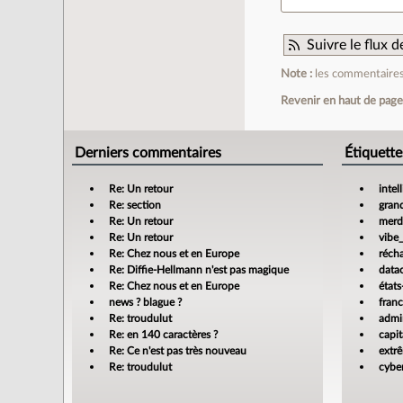
Suivre le flux
Note :
les commentaires 
Revenir en haut de pag
Derniers commentaires
Étiquette
Re: Un retour
intel
Re: section
gran
Re: Un retour
merdi
Re: Un retour
vibe
Re: Chez nous et en Europe
réch
Re: Diffie-Hellmann n'est pas magique
data
Re: Chez nous et en Europe
états
news ? blague ?
fran
Re: troudulut
admin
Re: en 140 caractères ?
capit
Re: Ce n'est pas très nouveau
extr
Re: troudulut
cyber