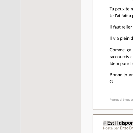
Tu peux te 
Je l'ai fait 
Il faut relie
Il y a plein
Comme ça t
raccourcis c
Idem pour le 
Bonne jour
G
Pourquoi bloquer 
#
Est il dispon
Posté par
Enzo Br