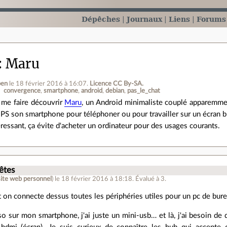
Dépêches
Journaux
Liens
Forums
Maru
en
le 18 février 2016 à 16:07
.
Licence CC By‑SA.
convergence
smartphone
android
debian
pas_le_chat
 me faire découvrir
Maru
, un Android minimaliste couplé apparemmen
son smartphone pour téléphoner ou pour travailler sur un écran b
éressant, ça évite d'acheter un ordinateur pour des usages courants.
.
êtes
site web personnel
)
le 18 février 2016 à 18:18
.
Évalué à
3
.
on connecte dessus toutes les périphéries utiles pour un pc de bure
o sur mon smartphone, j'ai juste un mini-usb… et là, j'ai besoin de