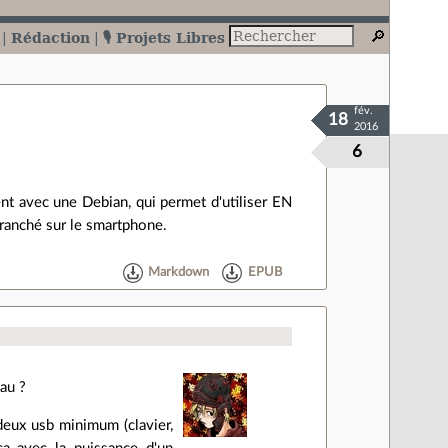
Rédaction
🎙️ Projets Libres
fév.
18
2016
6
t avec une Debian, qui permet d'utiliser EN
ranché sur le smartphone.
Markdown
EPUB
au ?
 deux usb minimum (clavier,