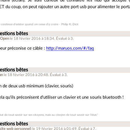
 hdmi (écran). Je suis curieux de connaître les hub qui accepte 
 du coup, on peut rajouter un autre port usb pour alimenter le port
ui continue d'exister quand on cesse d'y croire - Philip K. Dick
estions bêtes
Open
le 18 février 2016 à 18:34
.
Évalué à
3
.
eur préconise ce câble :
http://maruos.com/#/faq
estions bêtes
an
le 18 février 2016 à 20:48
.
Évalué à
3
.
in de deux usb minimum (clavier, souris)
ela qu'ils préconisent d'utiliser un clavier et une souris bluetooth !
état de tout savoir sur ses citoyens, mais au citoyen de tout savoir sur l'état."
estions bêtes
site web personnel
)
le 19 février 2016 à 01:49
.
Évalué à
7
.