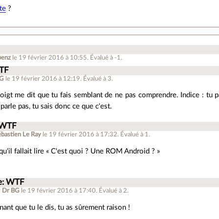
te
?
penz
le 19 février 2016 à 10:55
.
Évalué à
-1
.
TF
BG
le 19 février 2016 à 12:19
.
Évalué à
3
.
oigt me dit que tu fais semblant de ne pas comprendre. Indice : tu 
 parle pas, tu sais donc ce que c'est.
 WTF
ébastien Le Ray
le 19 février 2016 à 17:32
.
Évalué à
1
.
qu'il fallait lire « C'est quoi ? Une ROM Android ? »
e: WTF
r
Dr BG
le 19 février 2016 à 17:40
.
Évalué à
2
.
ant que tu le dis, tu as sûrement raison !