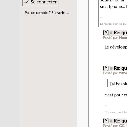
souris) et un
smartphone… ET
Pas de compte ? S’inscrire…
La réalité, c'est ce q
[^]
#
Re: qu
Posté par
Num
Le développ
[^]
#
Re: qu
Posté par
zurv
j'ai beso
c'est pour c
"Ce n'est pas à l'
[^]
#
Re: qu
Posté par
GG
(