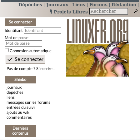
Dépêches
Journaux
Liens
Forums
Rédaction
🎙️ Projets Libres
Se connecter
Identifiant
Mot de passe
Connexion automatique
Pas de compte ? S’inscrire…
Shinbo
journaux
dépêches
liens
messages sur les forums
entrées du suivi
ajouts au wiki
commentaires
Derniers
contenus