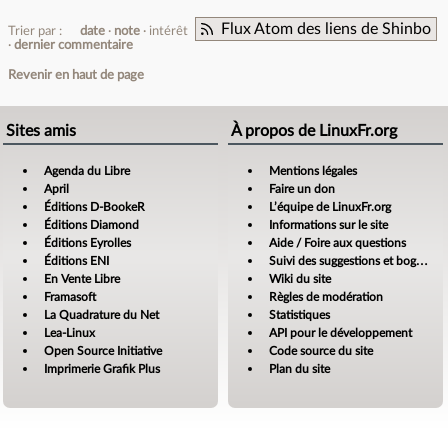
Flux Atom des liens de Shinbo
Trier par :
date
note
intérêt
dernier commentaire
Revenir en haut de page
Sites amis
À propos de LinuxFr.org
Agenda du Libre
Mentions légales
April
Faire un don
Éditions D-BookeR
L’équipe de LinuxFr.org
Éditions Diamond
Informations sur le site
Éditions Eyrolles
Aide / Foire aux questions
Éditions ENI
Suivi des suggestions et bogues
En Vente Libre
Wiki du site
Framasoft
Règles de modération
La Quadrature du Net
Statistiques
Lea-Linux
API pour le développement
Open Source Initiative
Code source du site
Imprimerie Grafik Plus
Plan du site