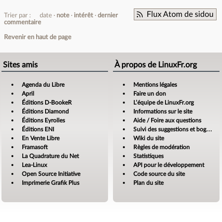
Flux Atom de sidou
Trier par :
date
note
intérêt
dernier
commentaire
Revenir en haut de page
Sites amis
À propos de LinuxFr.org
Agenda du Libre
Mentions légales
April
Faire un don
Éditions D-BookeR
L’équipe de LinuxFr.org
Éditions Diamond
Informations sur le site
Éditions Eyrolles
Aide / Foire aux questions
Éditions ENI
Suivi des suggestions et bogues
En Vente Libre
Wiki du site
Framasoft
Règles de modération
La Quadrature du Net
Statistiques
Lea-Linux
API pour le développement
Open Source Initiative
Code source du site
Imprimerie Grafik Plus
Plan du site