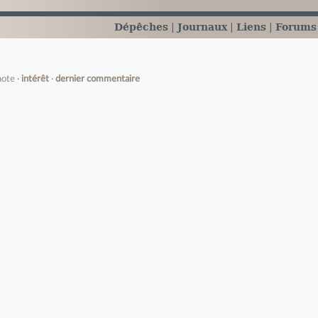
Dépêches
Journaux
Liens
Forums
note
intérêt
dernier commentaire
e