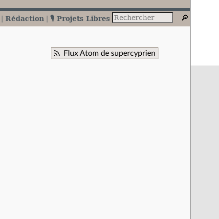
Rédaction
🎙️ Projets Libres
Flux Atom de supercyprien