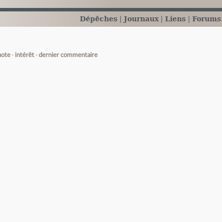
Dépêches
Journaux
Liens
Forums
note
intérêt
dernier commentaire
e