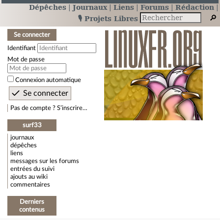
Dépêches
Journaux
Liens
Forums
Rédaction
🎙️ Projets Libres
Se connecter
Identifiant
Mot de passe
Connexion automatique
Pas de compte ? S’inscrire…
surf33
journaux
dépêches
liens
messages sur les forums
entrées du suivi
ajouts au wiki
commentaires
Derniers
contenus