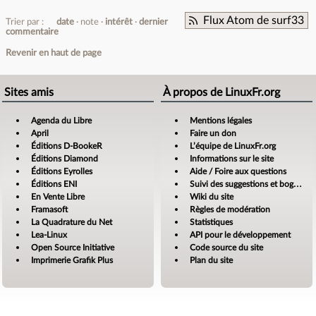
Flux Atom de surf33
Trier par :
date
note
intérêt
dernier
commentaire
Revenir en haut de page
Sites amis
À propos de LinuxFr.org
Agenda du Libre
Mentions légales
April
Faire un don
Éditions D-BookeR
L’équipe de LinuxFr.org
Éditions Diamond
Informations sur le site
Éditions Eyrolles
Aide / Foire aux questions
Éditions ENI
Suivi des suggestions et bogues
En Vente Libre
Wiki du site
Framasoft
Règles de modération
La Quadrature du Net
Statistiques
Lea-Linux
API pour le développement
Open Source Initiative
Code source du site
Imprimerie Grafik Plus
Plan du site