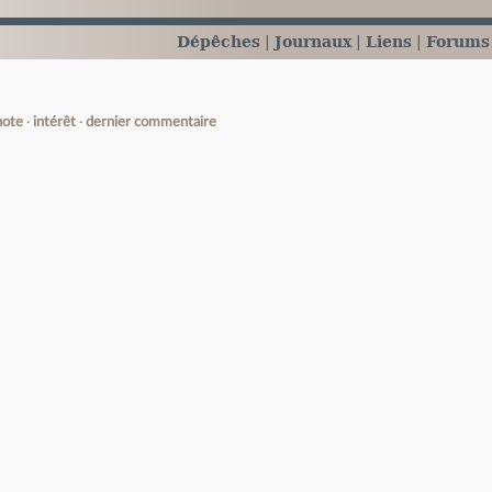
Dépêches
Journaux
Liens
Forums
note
intérêt
dernier commentaire
e