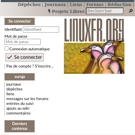
Dépêches
Journaux
Liens
Forums
Rédaction
🎙️ Projets Libres
Se connecter
Identifiant
Mot de passe
Connexion automatique
Pas de compte ? S’inscrire…
suruja
journaux
dépêches
liens
messages sur les forums
entrées du suivi
ajouts au wiki
commentaires
Derniers
contenus