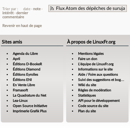
Flux Atom des dépêches de suruja
Trier par :
date
note
intérêt
dernier
commentaire
Revenir en haut de page
Sites amis
À propos de LinuxFr.org
Agenda du Libre
Mentions légales
April
Faire un don
Éditions D-BookeR
L’équipe de LinuxFr.org
Éditions Diamond
Informations sur le site
Éditions Eyrolles
Aide / Foire aux questions
Éditions ENI
Suivi des suggestions et bogues
En Vente Libre
Wiki du site
Framasoft
Règles de modération
La Quadrature du Net
Statistiques
Lea-Linux
API pour le développement
Open Source Initiative
Code source du site
Imprimerie Grafik Plus
Plan du site