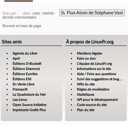
Flux Atom de Stéphane Vast
Trier par :
date
note
intérêt
dernier commentaire
Revenir en haut de page
Sites amis
À propos de LinuxFr.org
Agenda du Libre
Mentions légales
April
Faire un don
Éditions D-BookeR
L’équipe de LinuxFr.org
Éditions Diamond
Informations sur le site
Éditions Eyrolles
Aide / Foire aux questions
Éditions ENI
Suivi des suggestions et bogues
En Vente Libre
Wiki du site
Framasoft
Règles de modération
La Quadrature du Net
Statistiques
Lea-Linux
API pour le développement
Open Source Initiative
Code source du site
Imprimerie Grafik Plus
Plan du site