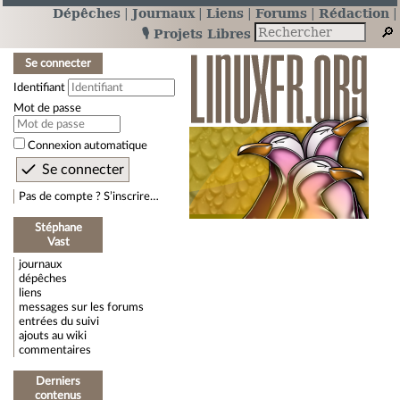
Dépêches
Journaux
Liens
Forums
Rédaction
🎙️ Projets Libres
Se connecter
Identifiant
Mot de passe
Connexion automatique
Pas de compte ? S’inscrire…
Stéphane
Vast
journaux
dépêches
liens
messages sur les forums
entrées du suivi
ajouts au wiki
commentaires
Derniers
contenus