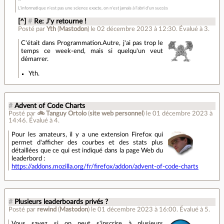
L'informatique n'est pas une science exacte, on n'est jamais à l'abri d'un succès
[^]
#
Re: J'y retourne !
Posté par
Yth
(
Mastodon
)
le 02 décembre 2023 à 12:30
.
Évalué à
3
.
C'était dans Programmation.Autre, j'ai pas trop le
temps ce week-end, mais si quelqu'un veut
démarrer.
Yth.
#
Advent of Code Charts
Posté par
🚲 Tanguy Ortolo
(
site web personnel
)
le 01 décembre 2023 à
14:46
.
Évalué à
4
.
Pour les amateurs, il y a une extension Firefox qui
permet d'afficher des courbes et des stats plus
détaillées que ce qui est indiqué dans la page Web du
leaderbord :
https://addons.mozilla.org/fr/firefox/addon/advent-of-code-charts
#
Plusieurs leaderboards privés ?
Posté par
rewind
(
Mastodon
)
le 01 décembre 2023 à 16:00
.
Évalué à
5
.
Vous savez si on peut s'inscrire à plusieurs