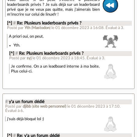
leaderboards privés ? Je suis déjà sur un leaderboard
privé que je ne veux pas quitte, mais j'aimerais bien
m'inscrire sur celui de linuxfr !
[^]
#
Re: Plusieurs leaderboards privés ?
Posté par
Yth
(
Mastodon
)
le 01 décembre 2023 à 16:08
.
Évalué à
3
.
A priori oui, on peut.
Yth.
[^]
#
Re: Plusieurs leaderboards privés ?
Posté par
syj
le 01 décembre 2023 à 18:45
.
Évalué à
3
.
Je confirme. On a un leadboard interne à ma boite.
Plus celui-ci.
#
y'a un forum dédié
Posté par
djibb
(
site web personnel
)
le 01 décembre 2023 à 17:10
.
Évalué à
6
.
j'suis déjà bloqué lol :)
[^]
#
Re: y'a un forum dédié