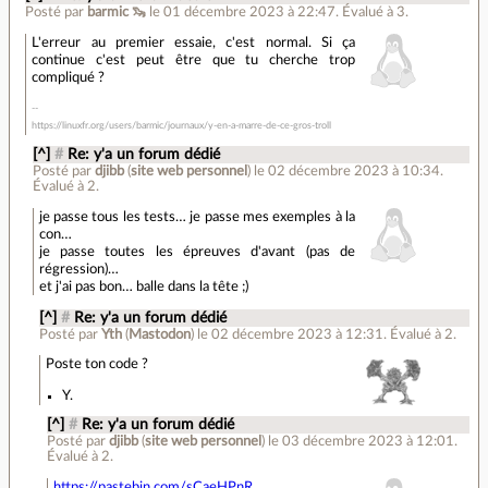
Posté par
barmic 🦦
le 01 décembre 2023 à 22:47
.
Évalué à
3
.
L'erreur au premier essaie, c'est normal. Si ça
continue c'est peut être que tu cherche trop
compliqué ?
https://linuxfr.org/users/barmic/journaux/y-en-a-marre-de-ce-gros-troll
[^]
#
Re: y'a un forum dédié
Posté par
djibb
(
site web personnel
)
le 02 décembre 2023 à 10:34
.
Évalué à
2
.
je passe tous les tests… je passe mes exemples à la
con…
je passe toutes les épreuves d'avant (pas de
régression)…
et j'ai pas bon… balle dans la tête ;)
[^]
#
Re: y'a un forum dédié
Posté par
Yth
(
Mastodon
)
le 02 décembre 2023 à 12:31
.
Évalué à
2
.
Poste ton code ?
Y.
[^]
#
Re: y'a un forum dédié
Posté par
djibb
(
site web personnel
)
le 03 décembre 2023 à 12:01
.
Évalué à
2
.
https://pastebin.com/sCaeHPnR