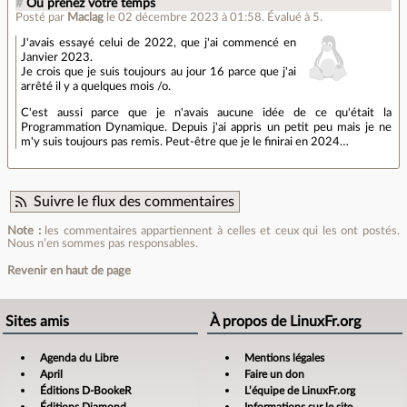
#
Ou prenez votre temps
Posté par
Maclag
le 02 décembre 2023 à 01:58
.
Évalué à
5
.
J'avais essayé celui de 2022, que j'ai commencé en
Janvier 2023.
Je crois que je suis toujours au jour 16 parce que j'ai
arrêté il y a quelques mois /o.
C'est aussi parce que je n'avais aucune idée de ce qu'était la
Programmation Dynamique. Depuis j'ai appris un petit peu mais je ne
m'y suis toujours pas remis. Peut-être que je le finirai en 2024…
Suivre le flux des commentaires
Note :
les commentaires appartiennent à celles et ceux qui les ont postés.
Nous n’en sommes pas responsables.
Revenir en haut de page
Sites amis
À propos de LinuxFr.org
Agenda du Libre
Mentions légales
April
Faire un don
Éditions D-BookeR
L’équipe de LinuxFr.org
Éditions Diamond
Informations sur le site