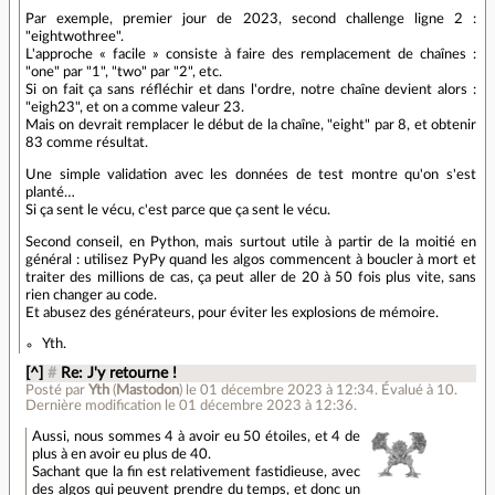
Par exemple, premier jour de 2023, second challenge ligne 2 :
"eightwothree".
L'approche « facile » consiste à faire des remplacement de chaînes :
"one" par "1", "two" par "2", etc.
Si on fait ça sans réfléchir et dans l'ordre, notre chaîne devient alors :
"eigh23", et on a comme valeur 23.
Mais on devrait remplacer le début de la chaîne, "eight" par 8, et obtenir
83 comme résultat.
Une simple validation avec les données de test montre qu'on s'est
planté…
Si ça sent le vécu, c'est parce que ça sent le vécu.
Second conseil, en Python, mais surtout utile à partir de la moitié en
général : utilisez PyPy quand les algos commencent à boucler à mort et
traiter des millions de cas, ça peut aller de 20 à 50 fois plus vite, sans
rien changer au code.
Et abusez des générateurs, pour éviter les explosions de mémoire.
Yth.
[^]
#
Re: J'y retourne !
Posté par
Yth
(
Mastodon
)
le 01 décembre 2023 à 12:34
.
Évalué à
10
.
Dernière modification le 01 décembre 2023 à 12:36.
Aussi, nous sommes 4 à avoir eu 50 étoiles, et 4 de
plus à en avoir eu plus de 40.
Sachant que la fin est relativement fastidieuse, avec
des algos qui peuvent prendre du temps, et donc un