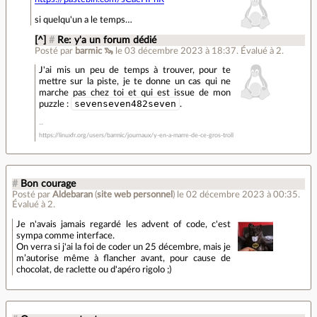
si quelqu'un a le temps…
[^]
#
Re: y'a un forum dédié
Posté par
barmic 🦦
le 03 décembre 2023 à 18:37
.
Évalué à
2
.
J'ai mis un peu de temps à trouver, pour te
mettre sur la piste, je te donne un cas qui ne
marche pas chez toi et qui est issue de mon
sevenseven482seven
puzzle :
.
https://linuxfr.org/users/barmic/journaux/y-en-a-marre-de-ce-gros-troll
#
Bon courage
Posté par
Aldebaran
(
site web personnel
)
le 02 décembre 2023 à 00:35
.
Évalué à
2
.
Je n'avais jamais regardé les advent of code, c'est
sympa comme interface.
On verra si j'ai la foi de coder un 25 décembre, mais je
m’autorise même à flancher avant, pour cause de
chocolat, de raclette ou d'apéro rigolo ;)