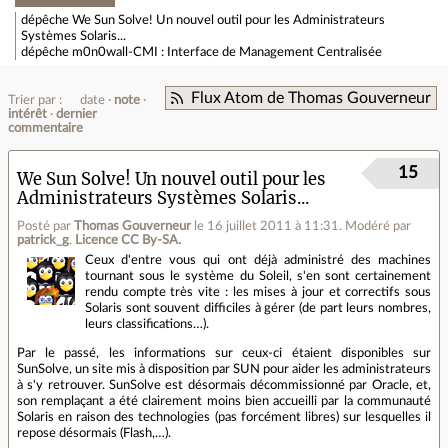
dépêche
We Sun Solve! Un nouvel outil pour les Administrateurs
Systèmes Solaris...
dépêche
m0n0wall-CMI : Interface de Management Centralisée
Flux Atom de Thomas Gouverneur
Trier par :
date
note
intérêt
dernier
commentaire
15
We Sun Solve! Un nouvel outil pour les
Administrateurs Systèmes Solaris...
Posté par
Thomas Gouverneur
le 16 juillet 2011 à 11:31
.
Modéré par
patrick_g
.
Licence CC By‑SA.
Ceux d'entre vous qui ont déjà administré des machines
tournant sous le système du Soleil, s'en sont certainement
rendu compte très vite : les mises à jour et correctifs sous
Solaris sont souvent difficiles à gérer (de part leurs nombres,
leurs classifications…).
Par le passé, les informations sur ceux-ci étaient disponibles sur
SunSolve, un site mis à disposition par SUN pour aider les administrateurs
à s'y retrouver. SunSolve est désormais décommissionné par Oracle, et,
son remplaçant a été clairement moins bien accueilli par la communauté
Solaris en raison des technologies (pas forcément libres) sur lesquelles il
repose désormais (Flash,…).