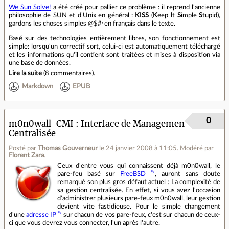
We Sun Solve!
a été créé pour pallier ce problème : il reprend l'ancienne
philosophie de SUN et d’Unix en général :
KISS
(
K
eep
I
t
S
imple
S
tupid),
,
gardons les choses simples @$#
en français dans le texte.
Basé sur des technologies entièrement libres, son fonctionnement est
simple: lorsqu'un correctif sort, celui-ci est automatiquement téléchargé
et les informations qu'il contient sont traitées et mises à disposition via
une base de données.
Lire la suite
(
8 commentaires
).
Markdown
EPUB
0
m0n0wall-CMI : Interface de Management
Centralisée
Posté par
Thomas Gouverneur
le 24 janvier 2008 à 11:05
.
Modéré par
Florent Zara
.
Ceux d'entre vous qui connaissent déjà m0n0wall, le
pare-feu basé sur
FreeBSD
, auront sans doute
remarqué son plus gros défaut actuel : La complexité de
sa gestion centralisée. En effet, si vous avez l'occasion
d'administrer plusieurs pare-feux m0n0wall, leur gestion
devient vite fastidieuse. Pour le simple changement
d'une
adresse IP
sur chacun de vos pare-feux, c'est sur chacun de ceux-
ci que vous devrez vous connecter, l'un après l'autre.