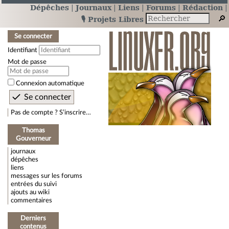
Dépêches
Journaux
Liens
Forums
Rédaction
🎙️ Projets Libres
Se connecter
Identifiant
Mot de passe
Connexion automatique
Pas de compte ? S’inscrire…
Thomas
Gouverneur
journaux
dépêches
liens
messages sur les forums
entrées du suivi
ajouts au wiki
commentaires
Derniers
contenus