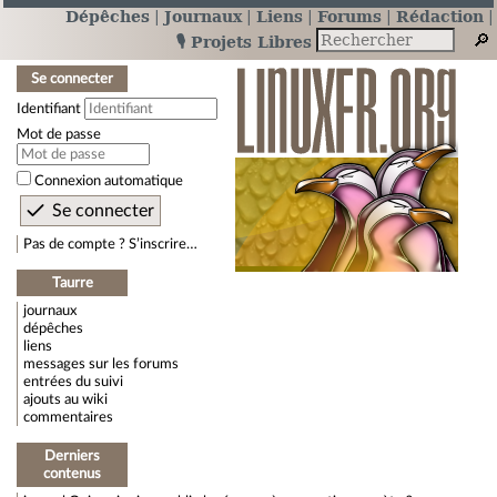
Dépêches
Journaux
Liens
Forums
Rédaction
🎙️ Projets Libres
Se connecter
Identifiant
Mot de passe
Connexion automatique
Pas de compte ? S’inscrire…
Taurre
journaux
dépêches
liens
messages sur les forums
entrées du suivi
ajouts au wiki
commentaires
Derniers
contenus