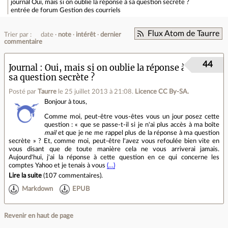
journal
Oui, mais si on oublie la réponse à sa question secrète ?
entrée de forum
Gestion des courriels
Flux Atom de Taurre
Trier par :
date
note
intérêt
dernier
commentaire
44
Journal
Oui, mais si on oublie la réponse à
sa question secrète ?
Posté par
Taurre
le 25 juillet 2013 à 21:08
.
Licence CC By‑SA.
Bonjour à tous,
Comme moi, peut-être vous-êtes vous un jour posez cette
question : « que se passe-t-il si je n'ai plus accès à ma boîte
mail
et que je ne me rappel plus de la réponse à ma question
secrète » ? Et, comme moi, peut-être l'avez vous refoulée bien vite en
vous disant que de toute manière cela ne vous arriverai jamais.
Aujourd'hui, j'ai la réponse à cette question en ce qui concerne les
comptes Yahoo et je tenais à vous
(…)
Lire la suite
(
107 commentaires
).
Markdown
EPUB
Revenir en haut de page