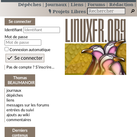
Dépêches
Journaux
Liens
Forums
Rédaction
🎙️ Projets Libres
Se connecter
Identifiant
Mot de passe
Connexion automatique
Pas de compte ? S’inscrire…
Thomas
BEAUMANOIR
journaux
dépêches
liens
messages sur les forums
entrées du suivi
ajouts au wiki
commentaires
Derniers
contenus