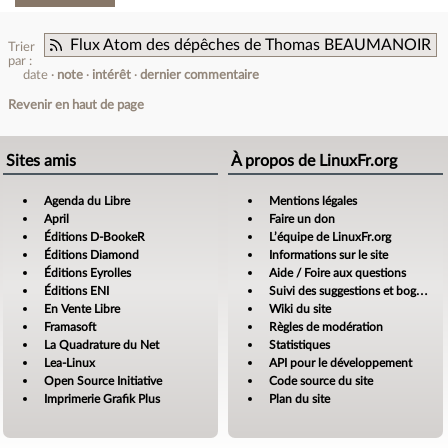
Flux Atom des dépêches de Thomas BEAUMANOIR
Trier
par :
date
note
intérêt
dernier commentaire
Revenir en haut de page
Sites amis
À propos de LinuxFr.org
Agenda du Libre
Mentions légales
April
Faire un don
Éditions D-BookeR
L’équipe de LinuxFr.org
Éditions Diamond
Informations sur le site
Éditions Eyrolles
Aide / Foire aux questions
Éditions ENI
Suivi des suggestions et bogues
En Vente Libre
Wiki du site
Framasoft
Règles de modération
La Quadrature du Net
Statistiques
Lea-Linux
API pour le développement
Open Source Initiative
Code source du site
Imprimerie Grafik Plus
Plan du site