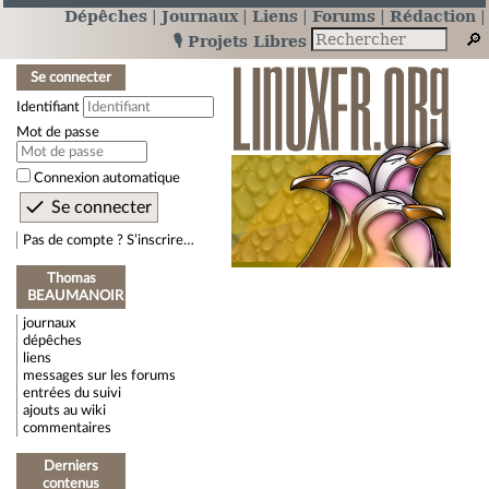
Dépêches
Journaux
Liens
Forums
Rédaction
🎙️ Projets Libres
Se connecter
Identifiant
Mot de passe
Connexion automatique
Pas de compte ? S’inscrire…
Thomas
BEAUMANOIR
journaux
dépêches
liens
messages sur les forums
entrées du suivi
ajouts au wiki
commentaires
Derniers
contenus