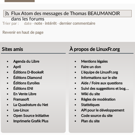
Flux Atom des messages de Thomas BEAUMANOIR
dans les forums
Trier par :
date
note
intérêt
dernier commentaire
Revenir en haut de page
Sites amis
À propos de LinuxFr.org
Agenda du Libre
Mentions légales
April
Faire un don
Éditions D-BookeR
L’équipe de LinuxFr.org
Éditions Diamond
Informations sur le site
Éditions Eyrolles
Aide / Foire aux questions
Éditions ENI
Suivi des suggestions et bogues
En Vente Libre
Wiki du site
Framasoft
Règles de modération
La Quadrature du Net
Statistiques
Lea-Linux
API pour le développement
Open Source Initiative
Code source du site
Imprimerie Grafik Plus
Plan du site