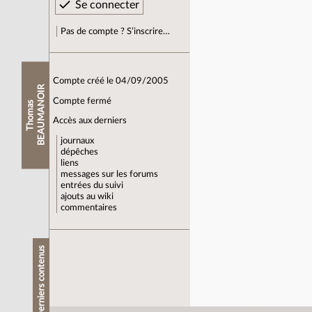
Pas de compte ? S’inscrire…
Compte créé le 04/09/2005
R
Compte fermé
T
h
o
m
a
s
B
E
A
U
M
A
N
O
I
Accès aux derniers
journaux
dépêches
liens
messages sur les forums
entrées du suivi
ajouts au wiki
commentaires
Derniers contenus