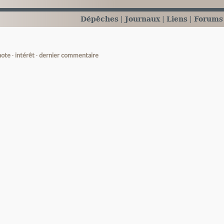
Dépêches
Journaux
Liens
Forums
note
intérêt
dernier commentaire
e