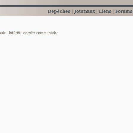
Dépêches
Journaux
Liens
Forums
note
intérêt
dernier commentaire
e