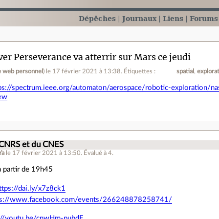
Dépêches
Journaux
Liens
Forums
ver Perseverance va atterrir sur Mars ce jeudi
e web personnel
)
le 17 février 2021 à 13:38
.
Étiquettes :
spatial
explora
ps://spectrum.ieee.org/automaton/aerospace/robotic-exploration/n
ew
.
 CNRS et du CNES
Ya
le 17 février 2021 à 13:50
.
Évalué à
4
.
 à partir de 19h45
ttps://dai.ly/x7z8ck1
ps://www.facebook.com/events/266248878258741/
://youtu.be/cnwHm-pubdE