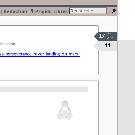
Rédaction
🎙️ Projets Libres
fév.
17
2021
tion
nasa
11
asa-perseverance-rover-landing-on-mars-