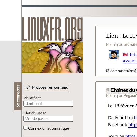
Lien
Le ro
Posté par
ted
(
sit
htt
overvi
(
3 commentaires
)
Se connecter
Proposer un contenu
#
Chaînes du
Posté par
Pegase
Identifiant
Le 18 février,
Mot de passe
Dailymotion
h
Facebook
htt
Connexion automatique
Youtube
https