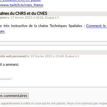
//www.twitch.tv/cnes_france
haînes du CNRS et du CNES
nyme
le 17 février 2021 à 18:26
.
Évalué à
7
.
o très instructive de la chaine Techniques Spatiales :
Comment le 
ars
.
(
site web personnel
)
le 19 février 2021 à 13:40
.
Évalué à
1
.
l a ammarsi.
vous tente ?
 des commentaires
appartiennent à celles et ceux qui les ont postés. Nous n’en sommes pas respo