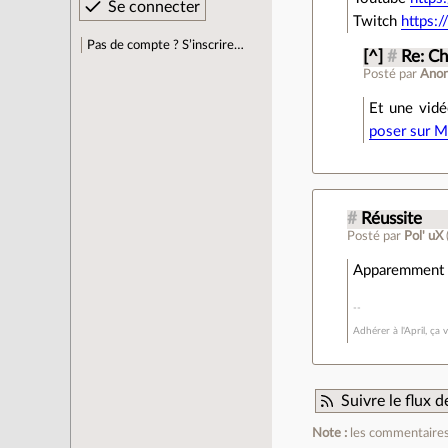
Twitch
https:
Pas de compte ? S’inscrire…
[^]
#
Re: C
Posté par
Ano
Et une vidé
poser sur M
#
Réussite
Posté par
Pol' uX
Apparemment i
Adhérer à l'April, ça 
Suivre le flux
Note :
les commentaires 