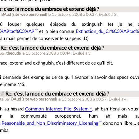
e: c'est la mode du embrace et extend déjà ?
r
BAud
(
site web personnel
)
le 15 octobre 2008 à 00:37
.
Évalué à
3
.
dû louper quelques épisode du extinguish (et je ne 
%A9tac%C3%A9
et la bien connue
Extinction_du_Cr%C3%A9ta
ulu mais permet de conserver le suspens :D).
Re: c'est la mode du embrace et extend déjà ?
 par
thedude
le 15 octobre 2008 à 00:44
.
Évalué à
3
.
ace, extend and extinguish, c'est different de ce qu'il dit.
ui demande des exemples de ce qu'il avance, a savoir des specs ouv
ce meme MS.
#
Re: c'est la mode du embrace et extend déjà ?
té par
BAud
(
site web personnel
)
le 15 octobre 2008 à 00:57
.
Évalué à
4
.
h au hasard
Common_Internet_File_System
, ah bah tiens on vous
ar la communauté européenne), hum ah mais
:Reasonable_and_Non_Discriminatory_Licensing
donc non libre... e
amba.