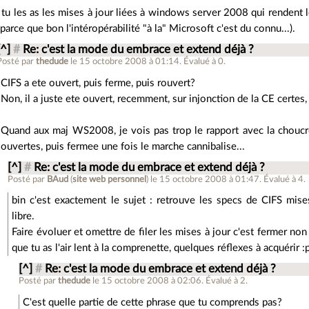
 tu les as les mises à jour liées à windows server 2008 qui renden
(parce que bon l'intéropérabilité "à la" Microsoft c'est du connu...).
[^]
#
Re: c'est la mode du embrace et extend déjà ?
Posté par
thedude
le 15 octobre 2008 à 01:14
.
Évalué à
0
.
CIFS a ete ouvert, puis ferme, puis rouvert?
Non, il a juste ete ouvert, recemment, sur injonction de la CE certes, m
Quand aux maj WS2008, je vois pas trop le rapport avec la choucro
ouvertes, puis fermee une fois le marche cannibalise...
[^]
#
Re: c'est la mode du embrace et extend déjà ?
Posté par
BAud
(
site web personnel
)
le 15 octobre 2008 à 01:47
.
Évalué à
4
.
bin c'est exactement le sujet : retrouve les specs de CIFS mise
libre.
Faire évoluer et omettre de filer les mises à jour c'est fermer non 
que tu as l'air lent à la comprenette, quelques réflexes à acquérir :p
[^]
#
Re: c'est la mode du embrace et extend déjà ?
Posté par
thedude
le 15 octobre 2008 à 02:06
.
Évalué à
2
.
C'est quelle partie de cette phrase que tu comprends pas?