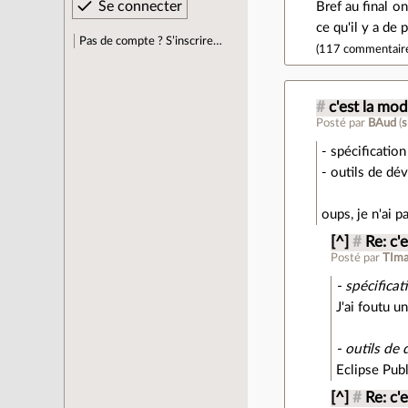
Bref au final o
ce qu'il y a de
Pas de compte ? S’inscrire…
(
117 commentair
#
c'est la mo
Posté par
BAud
(
s
- spécificatio
- outils de dév
oups, je n'ai p
[^]
#
Re: c'
Posté par
TIma
- spécifica
J'ai foutu un
- outils de 
Eclipse Pub
[^]
#
Re: c'