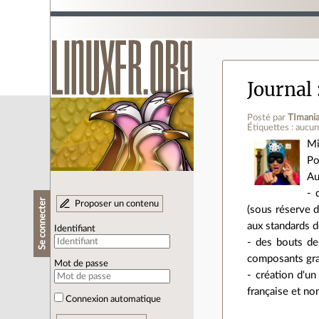
Journal
Posté par
TImani
Étiquettes : aucu
Mi
Po
Au
- 
Se connecter
Proposer un contenu
(sous réserve de
aux standards d
Identifiant
- des bouts de
composants grap
Mot de passe
- création d'un
française et no
Connexion automatique