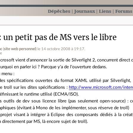
Dépêches
Journaux
Liens
Forums
un petit pas de MS vers le libre
ac
(
site web personnel
)
le 14 octobre 2008 à 19:17
.
ne
crosoft vient d'annoncer la sortie de Silverlight 2, concurrent direct 
urquoi en parler ici ? Parcque y'a de l'ouverture dedans.
 menu :
des spécifications ouvertes du format XAML utilisé par Silverlight,
 troll sur les dites spécifications :
http://www.microsoft.com/inter
éfinissant le runtime utilisé (ECMA/ISO).
s outils de dev sous licence libre (pas seulement open-source) : c
hiques (évitant à Mono de les implémenter, sous réserve de troll)
 projet visant à intégrer à Eclipse des composants dédiés à la créati
n directement par MS, là encore sujet de troll).