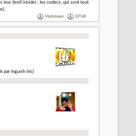
ruc (troll inside) : les codecs, qui sont tout
e).
Markdown
EPUB
t par inguish iirc)