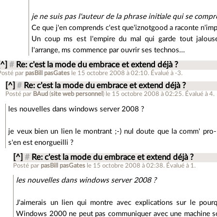
je ne suis pas l'auteur de la phrase initiale qui se co
Ce que j'en comprends c'est que'iznotgood a raconte n'impo
Un coup ms est l'empire du mal qui garde tout jalous
l'arrange, ms commence par ouvrir ses technos...
[^]
#
Re: c'est la mode du embrace et extend déjà ?
Posté par
pasBill pasGates
le 15 octobre 2008 à 02:10
.
Évalué à
-3
.
[^]
#
Re: c'est la mode du embrace et extend déjà ?
Posté par
BAud
(
site web personnel
)
le 15 octobre 2008 à 02:25
.
Évalué à
4
.
les nouvelles dans windows server 2008 ?
je veux bien un lien le montrant ;-) nul doute que la comm' pro-
s'en est enorgueilli ?
[^]
#
Re: c'est la mode du embrace et extend déjà ?
Posté par
pasBill pasGates
le 15 octobre 2008 à 02:38
.
Évalué à
1
.
les nouvelles dans windows server 2008 ?
J'aimerais un lien qui montre avec explications sur le pou
Windows 2000 ne peut pas communiquer avec une machine sous