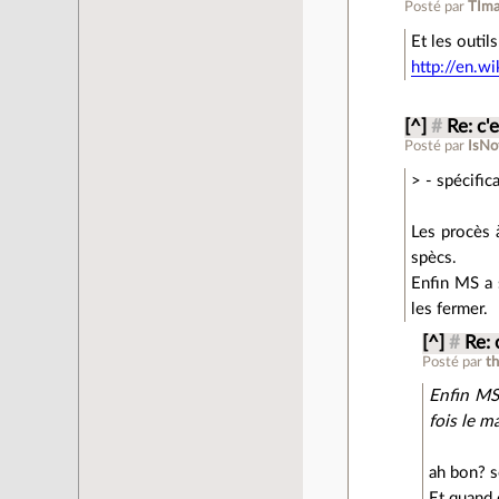
Posté par
TIma
Et les outi
http://en.w
[^]
#
Re: c'
Posté par
IsN
> - spécifi
Les procès 
spècs.
Enfin MS a 
les fermer.
[^]
#
Re: 
Posté par
t
Enfin MS
fois le m
ah bon? 
Et quand o