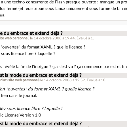
n a une techno concurrente de Flash presque ouverte : manque un gros t
 plus fermé (et redistribué sous Linux uniquement sous forme de binair
es
).
de du embrace et extend déjà ?
ite web personnel
)
le 14 octobre 2008 à 19:44
.
Évalué à
1
.
n "ouvertes" du format XAML ? quelle licence ?
 sous licence libre ? laquelle ?
as révélé la fin de l'intrigue ? (ça s'est vu ? ça commence par ext et fini
est la mode du embrace et extend déjà ?
niac
(
site web personnel
)
le 14 octobre 2008 à 19:52
.
Évalué à
10
.
tion "ouvertes" du format XAML ? quelle licence ?
 lien dans le journal.
dév sous licence libre ? laquelle ?
lic License Version 1.0
est la mode du embrace et extend déjà ?