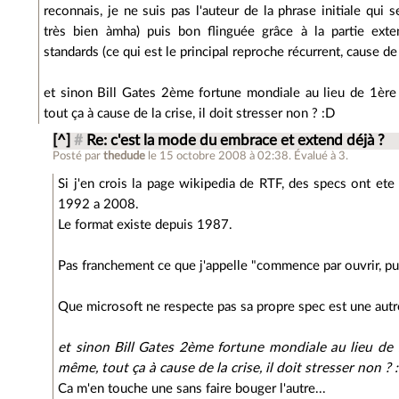
reconnais, je ne suis pas l'auteur de la phrase initiale qu
très bien àmha) puis bon flinguée grâce à la partie ext
standards (ce qui est le principal reproche récurrent, cause d
et sinon Bill Gates 2ème fortune mondiale au lieu de 1ère
tout ça à cause de la crise, il doit stresser non ? :D
[^]
#
Re: c'est la mode du embrace et extend déjà ?
Posté par
thedude
le 15 octobre 2008 à 02:38
.
Évalué à
3
.
Si j'en crois la page wikipedia de RTF, des specs ont ete
1992 a 2008.
Le format existe depuis 1987.
Pas franchement ce que j'appelle "commence par ouvrir, pui
Que microsoft ne respecte pas sa propre spec est une autr
et sinon Bill Gates 2ème fortune mondiale au lieu de 
même, tout ça à cause de la crise, il doit stresser non ? 
Ca m'en touche une sans faire bouger l'autre...