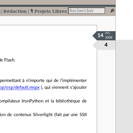
Rédaction
🎙️ Projets Libres
oct.
14
2008
4
de Flash.
 permettant à n'importe qui de l'implémenter
op/osp/default.mspx
), qui viennent s'ajouter
ompilateur IronPython et la bibliothèque de
on de contenus Silverlight (fait par une SSII