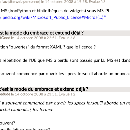
niac
(
site web personnel
)
le 14 octobre 2008 à 19:58
.
Évalué à
3
.
ls MS (IronPython et bibliothèques de widgets) sous MS-PL :
ikipedia.org/wiki/Microsoft_Public_License#Micros(...)
est la mode du embrace et extend déjà ?
otGood
le 14 octobre 2008 à 22:51
.
Évalué à
6
.
cation "ouvertes" du format XAML ? quelle licence ?
à répétition de l'UE que MS a perdu sont passés par la. MS est dans 
souvent commencé par ouvrir les specs lorsqu'il aborde un nouveau 
c'est la mode du embrace et extend déjà ?
hedude
le 14 octobre 2008 à 23:51
.
Évalué à
2
.
 a souvent commencé par ouvrir les specs lorsqu'il aborde un 
arché canibalisé, les fermer.
souvent?
nt ils fait ca, par le passe?