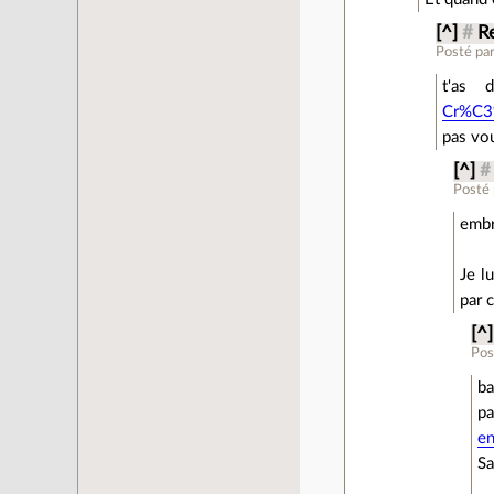
[^]
#
R
Posté pa
t'as 
Cr%C3
pas vo
[^]
#
Posté
embr
Je l
par 
[^]
Pos
ba
p
en
S