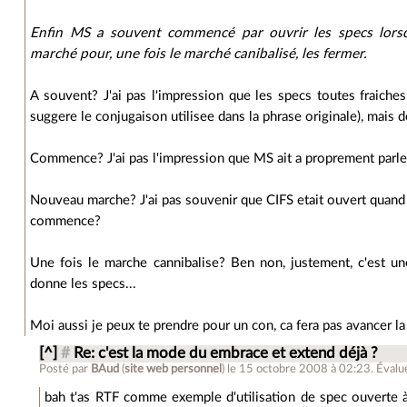
Enfin MS a souvent commencé par ouvrir les specs lors
marché pour, une fois le marché canibalisé, les fermer.
A souvent? J'ai pas l'impression que les specs toutes fraiche
suggere le conjugaison utilisee dans la phrase originale), mais de
Commence? J'ai pas l'impression que MS ait a proprement parle
Nouveau marche? J'ai pas souvenir que CIFS etait ouvert quand 
commence?
Une fois le marche cannibalise? Ben non, justement, c'est u
donne les specs...
Moi aussi je peux te prendre pour un con, ca fera pas avancer la
[^]
#
Re: c'est la mode du embrace et extend déjà ?
Posté par
BAud
(
site web personnel
)
le 15 octobre 2008 à 02:23
.
Évalu
bah t'as RTF comme exemple d'utilisation de spec ouverte à 