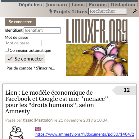
Dépêches
Journaux
Liens
Forums
Rédaction
🎙️ Projets Libres
Se connecter
Identifiant
Mot de passe
Connexion automatique
Pas de compte ? S’inscrire…
12
Lien
Le modèle économique de
Facebook et Google est une "menace"
pour les "droits humains", selon
Amnesty
Posté par
tisaac
(
Mastodon
)
le 21 novembre 2019 à 10:34
.
https://www.amnesty.org/fr/documents/pol30/1404/201