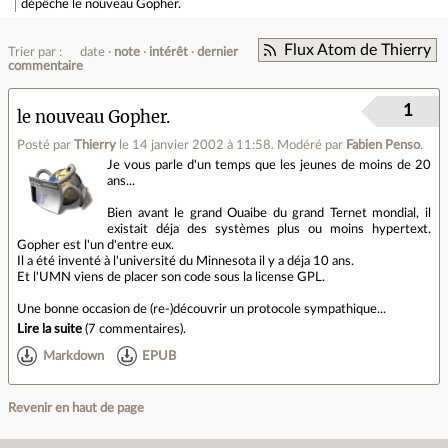
dépêche
le nouveau Gopher.
Flux Atom de Thierry
Trier par :
date
note
intérêt
dernier
commentaire
1
le nouveau Gopher.
Posté par
Thierry
le 14 janvier 2002 à 11:58
.
Modéré par
Fabien Penso
.
Je vous parle d'un temps que les jeunes de moins de 20
ans...
Bien avant le grand Ouaibe du grand Ternet mondial, il
existait déja des systèmes plus ou moins hypertext.
Gopher est l'un d'entre eux.
Il a été inventé à l'université du Minnesota il y a déja 10 ans.
Et l'UMN viens de placer son code sous la license GPL.
Une bonne occasion de (re-)découvrir un protocole sympathique...
Lire la suite
(
7 commentaires
).
Markdown
EPUB
Revenir en haut de page