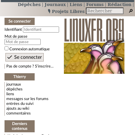
Dépêches
Journaux
Liens
Forums
Rédaction
🎙️ Projets Libres
Se connecter
Identifiant
Mot de passe
Connexion automatique
Pas de compte ? S’inscrire…
Thierry
journaux
dépêches
liens
messages sur les forums
entrées du suivi
ajouts au wiki
commentaires
Derniers
contenus