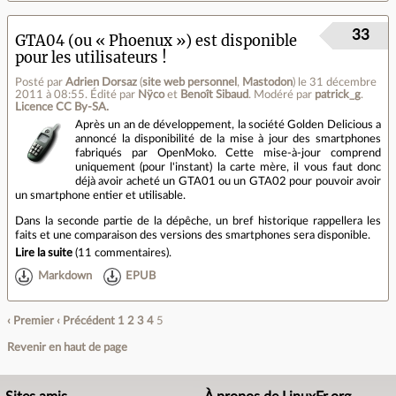
33
GTA04 (ou « Phoenux ») est disponible
pour les utilisateurs !
Posté par
Adrien Dorsaz
(
site web personnel
,
Mastodon
)
le 31 décembre
2011 à 08:55
.
Édité par
Nÿco
et
Benoît Sibaud
.
Modéré par
patrick_g
.
Licence CC By‑SA.
Après un an de développement, la société Golden Delicious a
annoncé la disponibilité de la mise à jour des smartphones
fabriqués par OpenMoko. Cette mise-à-jour comprend
uniquement (pour l'instant) la carte mère, il vous faut donc
déjà avoir acheté un GTA01 ou un GTA02 pour pouvoir avoir
un smartphone entier et utilisable.
Dans la seconde partie de la dépêche, un bref historique rappellera les
faits et une comparaison des versions des smartphones sera disponible.
Lire la suite
(
11 commentaires
).
Markdown
EPUB
‹ Premier
‹ Précédent
1
2
3
4
5
Revenir en haut de page