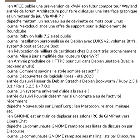
lien
XFCE publie une pré-version de xfwl4 son futur compositeur Wayland
entrée de forum
Architecture pour faire dialoguer une interface graphique
et un moteur de jeu. Via XMPP ?
dépêche
muttum, un nouveau jeu de devinette de mots pour Linux
journal
Nextcloud lance une offre de support pour le déploiement de
Roundcube
journal
Ruby on Rails 7.2 a été publié
journal
Installation personnalisée de Debian avec LUKS v2, volumes Btrfs,
systemd-boot et Secure Boot
lien
Révocation de milliers de certificats chez Digicert très prochainement
journal
Mise à jour simplifiée des routeurs OpenWRT
lien
Arrivée prochaine de HTTP3 pour curl dans Debian unstable (avec le
backend gnutls)
journal
Comment savoir si le style sombre est actif ?
journal
Découvertes de logiciels libres - été 2023
entrée du suivi
Passer de Debian Stretch à Debian Bookworm / Ruby 2.3 à
3.1 / Rails 5.2.5 à >7.0.0
journal
Un système universel d'aide à la saisie ?
entrée du suivi
Pouvoir déterminer si un compte a eu de l'activité
récemment
dépêche
Nouveautés sur LinuxFr.org : lien Mastodon, relance, ménage,
etc.
lien
GNOME est en train de déplacer ses salons IRC de GIMPnet vers
Libera Chat
dépêche
La communauté GNOME remplace ses listes de discussion par
Discourse
journal
La communauté GNOME remplace ses mailing lists par Discourse