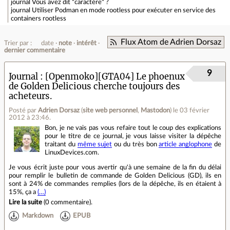
journal
Vous avez dit "caractère" ?
journal
Utiliser Podman en mode rootless pour exécuter en service des
containers rootless
Flux Atom de Adrien Dorsaz
Trier par :
date
note
intérêt
dernier commentaire
9
Journal
[Openmoko][GTA04] Le phoenux
de Golden Delicious cherche toujours des
acheteurs.
Posté par
Adrien Dorsaz
(
site web personnel
,
Mastodon
)
le 03 février
2012 à 23:46
.
Bon, je ne vais pas vous refaire tout le coup des explications
pour le titre de ce journal, je vous laisse visiter la dépêche
traitant du
même sujet
ou du très bon
article anglophone
de
LinuxDevices.com.
Je vous écrit juste pour vous avertir qu'à une semaine de la fin du délai
pour remplir le bulletin de commande de Golden Delicious (GD), ils en
sont à 24% de commandes remplies (lors de la dépêche, ils en étaient à
15%, ça a
(…)
Lire la suite
(
0 commentaire
).
Markdown
EPUB