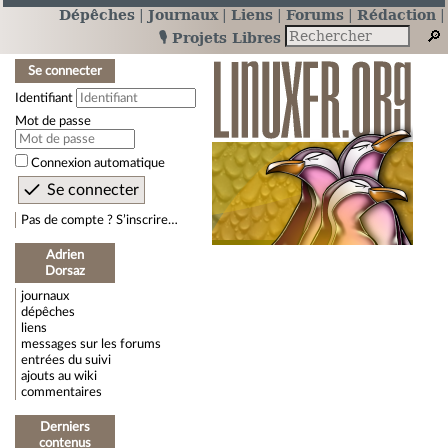
Dépêches
Journaux
Liens
Forums
Rédaction
🎙️ Projets Libres
Se connecter
Identifiant
Mot de passe
Connexion automatique
Pas de compte ? S’inscrire…
Adrien
Dorsaz
journaux
dépêches
liens
messages sur les forums
entrées du suivi
ajouts au wiki
commentaires
Derniers
contenus