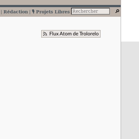
Rédaction
🎙️ Projets Libres
Flux Atom de Trolorelo