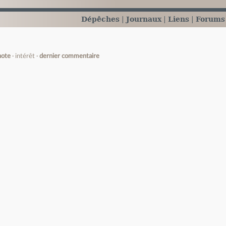
Dépêches
Journaux
Liens
Forums
note
intérêt
dernier commentaire
e