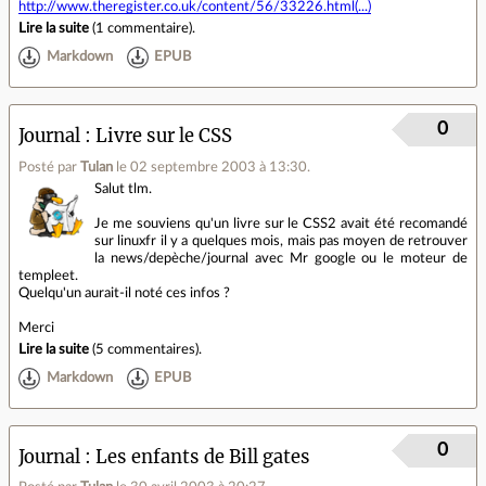
http://www.theregister.co.uk/content/56/33226.html(...)
Lire la suite
(
1 commentaire
).
Markdown
EPUB
0
Journal
Livre sur le CSS
Posté par
Tulan
le 02 septembre 2003 à 13:30
.
Salut tlm.
Je me souviens qu'un livre sur le CSS2 avait été recomandé
sur linuxfr il y a quelques mois, mais pas moyen de retrouver
la news/depèche/journal avec Mr google ou le moteur de
templeet.
Quelqu'un aurait-il noté ces infos ?
Merci
Lire la suite
(
5 commentaires
).
Markdown
EPUB
0
Journal
Les enfants de Bill gates