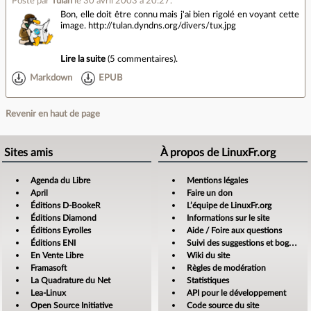
Posté par
Tulan
le 30 avril 2003 à 20:27
.
Bon, elle doit être connu mais j'ai bien rigolé en voyant cette
image. http://tulan.dyndns.org/divers/tux.jpg
Lire la suite
(
5 commentaires
).
Markdown
EPUB
Revenir en haut de page
Sites amis
À propos de LinuxFr.org
Agenda du Libre
Mentions légales
April
Faire un don
Éditions D-BookeR
L’équipe de LinuxFr.org
Éditions Diamond
Informations sur le site
Éditions Eyrolles
Aide / Foire aux questions
Éditions ENI
Suivi des suggestions et bogues
En Vente Libre
Wiki du site
Framasoft
Règles de modération
La Quadrature du Net
Statistiques
Lea-Linux
API pour le développement
Open Source Initiative
Code source du site