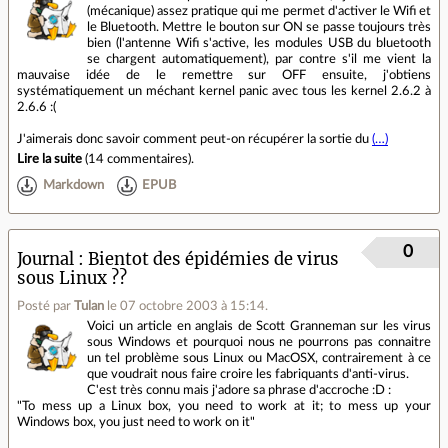
(mécanique) assez pratique qui me permet d'activer le Wifi et
le Bluetooth. Mettre le bouton sur ON se passe toujours très
bien (l'antenne Wifi s'active, les modules USB du bluetooth
se chargent automatiquement), par contre s'il me vient la
mauvaise idée de le remettre sur OFF ensuite, j'obtiens
systématiquement un méchant kernel panic avec tous les kernel 2.6.2 à
2.6.6 :(
J'aimerais donc savoir comment peut-on récupérer la sortie du
(…)
Lire la suite
(
14 commentaires
).
Markdown
EPUB
0
Journal
Bientot des épidémies de virus
sous Linux ??
Posté par
Tulan
le 07 octobre 2003 à 15:14
.
Voici un article en anglais de Scott Granneman sur les virus
sous Windows et pourquoi nous ne pourrons pas connaitre
un tel problème sous Linux ou MacOSX, contrairement à ce
que voudrait nous faire croire les fabriquants d'anti-virus.
C'est très connu mais j'adore sa phrase d'accroche :D :
"To mess up a Linux box, you need to work at it; to mess up your
Windows box, you just need to work on it"