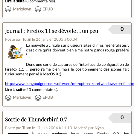
Lire la suite
(
8 commentaires
).
Markdown
EPUB
0
Journal
Firefox 1.1 se dévoile ... un peu
Posté par
Tulan
le 26 janvier 2005 à 00:34
.
La nouvelle a circulé sur plusieurs sites d'infos "généralistes",
c'est dire qu'ils doivent bien aimé notre panda rouge préféré
!
Donc une série de captures de l'interface de configuration de
Firefox 1.1 ... perso j'aime bien, mais le positionnement des icones fait
furieusement pensé à MacOS X ;)
http://www.bengoodger.com/software/mb/options/prefwindowv/prefs.htm(.
Lire la suite
(
23 commentaires
).
Markdown
EPUB
0
Sortie de Thunderbird 0.7
Posté par
Tulan
le 17 juin 2004 à 11:13
.
Modéré par
Nÿco
.
À peine quelques jours après Firefox 0.9, les