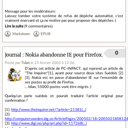
Message pour les modérateurs:
Laissez tomber votre système de refus de dépêche automatisé, c'est
vraiment énervant et ça ne motive pas pour proposer des dépêches :(
Lire la suite
(
9 commentaires
).
Markdown
EPUB
0
Journal
Nokia abandonne IE pour Firefox.
Posté par
Tulan
le 23 février 2005 à 12:36
.
D'après cet article de PC-INPACT, qui reprend un article de
"The Inquirer"[1], ayant pour source deux sites Suédois [2]
[3], Nokia est en passe d'abandonner IE sur l'ensemble de
ses postes au profit de Firefox.
... bilan, 55000 postes vont être migrés :)
Quelqu'un parle suédois et pourait traduire l'article original pour
confirmation ?
[1]:
http://www.theinquirer.net/?article=21381(...)
[2]:
http://computersweden.idg.se/ArticlePages/200502/18/20050218081244_
[3]:
http://www.digi.no/php/art.php?id=117268(...)