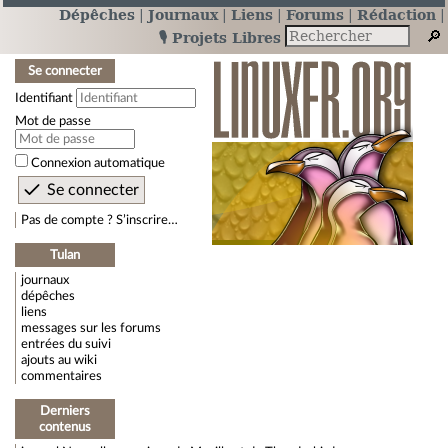
Dépêches
Journaux
Liens
Forums
Rédaction
🎙️ Projets Libres
Se connecter
Identifiant
Mot de passe
Connexion automatique
Pas de compte ? S’inscrire…
Tulan
journaux
dépêches
liens
messages sur les forums
entrées du suivi
ajouts au wiki
commentaires
Derniers
contenus