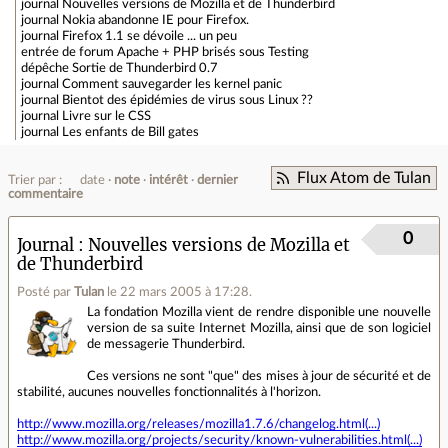
journal
Nouvelles versions de Mozilla et de Thunderbird
journal
Nokia abandonne IE pour Firefox.
journal
Firefox 1.1 se dévoile ... un peu
entrée de forum
Apache + PHP brisés sous Testing
dépêche
Sortie de Thunderbird 0.7
journal
Comment sauvegarder les kernel panic
journal
Bientot des épidémies de virus sous Linux ??
journal
Livre sur le CSS
journal
Les enfants de Bill gates
Flux Atom de Tulan
Trier par :
date
note
intérêt
dernier
commentaire
0
Journal
Nouvelles versions de Mozilla et
de Thunderbird
Posté par
Tulan
le 22 mars 2005 à 17:28
.
La fondation Mozilla vient de rendre disponible une nouvelle
version de sa suite Internet Mozilla, ainsi que de son logiciel
de messagerie Thunderbird.
Ces versions ne sont "que" des mises à jour de sécurité et de
stabilité, aucunes nouvelles fonctionnalités à l'horizon.
http://www.mozilla.org/releases/mozilla1.7.6/changelog.html(...)
http://www.mozilla.org/projects/security/known-vulnerabilities.html(...)