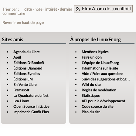
Flux Atom de tuxkillbill
Trier par :
date
note
intérêt
dernier
commentaire
Revenir en haut de page
Sites amis
À propos de LinuxFr.org
Agenda du Libre
Mentions légales
April
Faire un don
Éditions D-BookeR
L’équipe de LinuxFr.org
Éditions Diamond
Informations sur le site
Éditions Eyrolles
Aide / Foire aux questions
Éditions ENI
Suivi des suggestions et bogues
En Vente Libre
Wiki du site
Framasoft
Règles de modération
La Quadrature du Net
Statistiques
Lea-Linux
API pour le développement
Open Source Initiative
Code source du site
Imprimerie Grafik Plus
Plan du site