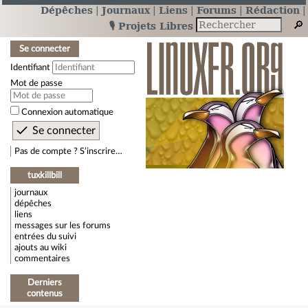
Dépêches
Journaux
Liens
Forums
Rédaction
🎙️ Projets Libres
Se connecter
Identifiant
Mot de passe
Connexion automatique
Pas de compte ? S’inscrire…
tuxkillbill
journaux
dépêches
liens
messages sur les forums
entrées du suivi
ajouts au wiki
commentaires
Derniers
contenus