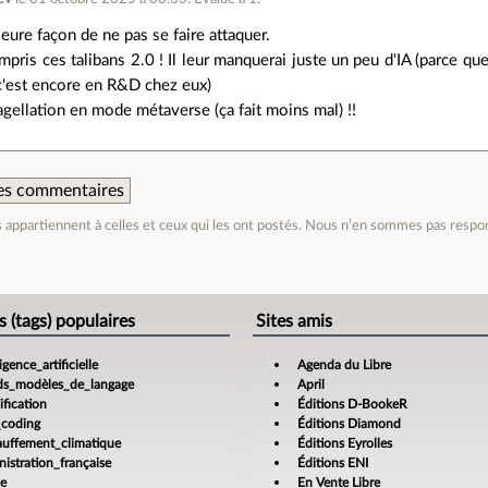
leure façon de ne pas se faire attaquer.
ompris ces talibans 2.0 ! Il leur manquerai juste un peu d'IA (parce q
 c'est encore en R&D chez eux)
agellation en mode métaverse (ça fait moins mal) !!
 des commentaires
appartiennent à celles et ceux qui les ont postés. Nous n’en sommes pas respo
e
s (tags) populaires
Sites amis
ligence_artificielle
Agenda du Libre
ds_modèles_de_langage
April
fication
Éditions D-BookeR
_coding
Éditions Diamond
auffement_climatique
Éditions Eyrolles
istration_française
Éditions ENI
ce
En Vente Libre