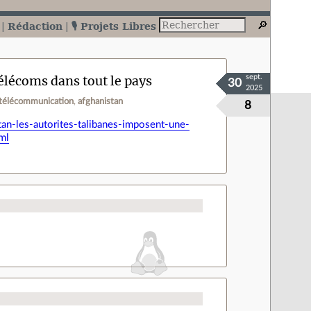
Rédaction
🎙️ Projets Libres
élécoms dans tout le pays
sept.
30
2025
télécommunication
afghanistan
8
an-les-autorites-talibanes-imposent-une-
ml