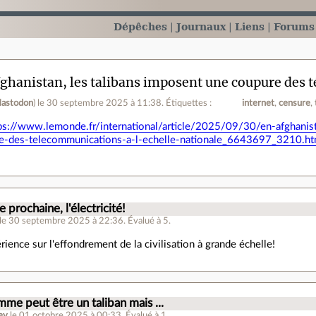
Dépêches
Journaux
Liens
Forums
ghanistan, les talibans imposent une coupure des t
astodon
)
le 30 septembre 2025 à 11:38
.
Étiquettes :
internet
censure
ps://www.lemonde.fr/international/article/2025/09/30/en-afghanist
e-des-telecommunications-a-l-echelle-nationale_6643697_3210.ht
.
e prochaine, l'électricité!
le 30 septembre 2025 à 22:36
.
Évalué à
5
.
rience sur l'effondrement de la civilisation à grande échelle!
mme peut être un taliban mais ...
ev
le 01 octobre 2025 à 00:33
.
Évalué à
1
.