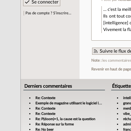
… c'est la meil
Pas de compte ? S’inscrire…
Ils ont tout c
[intelligence]
Vivement la fl
Suivre le flux
Note :
les commentaires 
Revenir en haut de pag
Derniers commentaires
Étiquette
Re: Contexte
intel
Exemple de magazine utilisant le logiciel libre Scribus
gran
Re: Contexte
merdi
Re: Contexte
vibe
Re: P(doom)=1, la cause est la question
réch
Re: Réponse sur la forme
admin
Re: No beer
fran