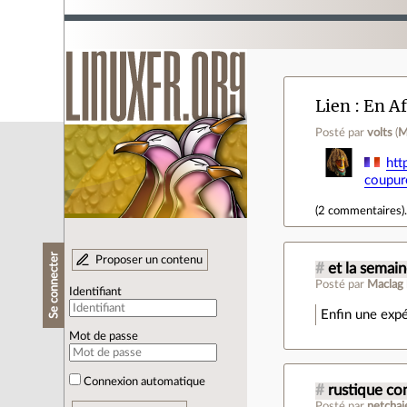
Lien
En Af
Posté par
volts
(
M
htt
coupur
(
2 commentaires
)
Se connecter
Proposer un contenu
#
et la semain
Posté par
Maclag
Identifiant
Enfin une expé
Mot de passe
Connexion automatique
#
rustique co
Posté par
netchai