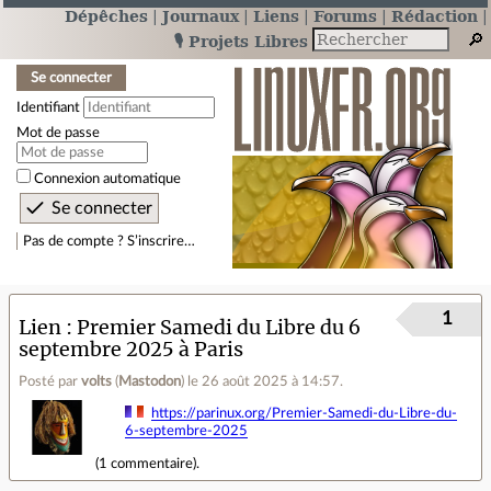
Dépêches
Journaux
Liens
Forums
Rédaction
🎙️ Projets Libres
Se connecter
Identifiant
Mot de passe
Connexion automatique
Pas de compte ? S’inscrire…
1
Lien
Premier Samedi du Libre du 6
septembre 2025 à Paris
Posté par
volts
(
Mastodon
)
le 26 août 2025 à 14:57
.
https://parinux.org/Premier-Samedi-du-Libre-du-
6-septembre-2025
(
1 commentaire
).