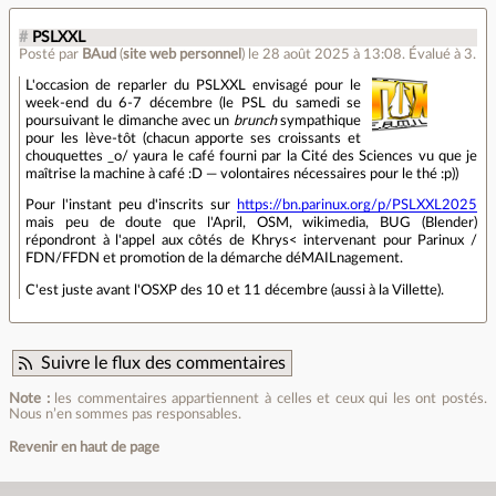
#
PSLXXL
Posté par
BAud
(
site web personnel
)
le 28 août 2025 à 13:08
.
Évalué à
3
.
L'occasion de reparler du PSLXXL envisagé pour le
week-end du 6-7 décembre (le PSL du samedi se
poursuivant le dimanche avec un
brunch
sympathique
pour les lève-tôt (chacun apporte ses croissants et
chouquettes _o/ yaura le café fourni par la Cité des Sciences vu que je
maîtrise la machine à café :D — volontaires nécessaires pour le thé :p))
Pour l'instant peu d'inscrits sur
https://bn.parinux.org/p/PSLXXL2025
mais peu de doute que l'April, OSM, wikimedia, BUG (Blender)
répondront à l'appel aux côtés de Khrys< intervenant pour Parinux /
FDN/FFDN et promotion de la démarche déMAILnagement.
C'est juste avant l'OSXP des 10 et 11 décembre (aussi à la Villette).
Suivre le flux des commentaires
Note :
les commentaires appartiennent à celles et ceux qui les ont postés.
Nous n’en sommes pas responsables.
Revenir en haut de page