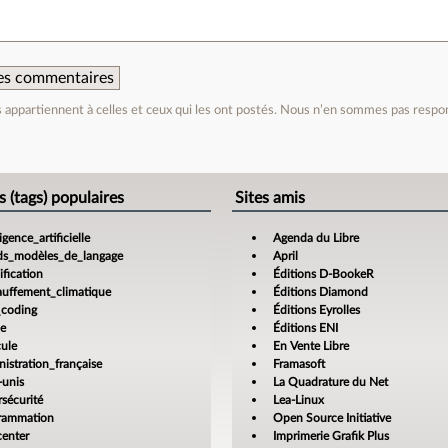
 des commentaires
appartiennent à celles et ceux qui les ont postés. Nous n’en sommes pas respo
e
s (tags) populaires
Sites amis
ligence_artificielle
Agenda du Libre
ds_modèles_de_langage
April
fication
Éditions D-BookeR
auffement_climatique
Éditions Diamond
_coding
Éditions Eyrolles
ce
Éditions ENI
cule
En Vente Libre
istration_française
Framasoft
-unis
La Quadrature du Net
sécurité
Lea-Linux
rammation
Open Source Initiative
center
Imprimerie Grafik Plus