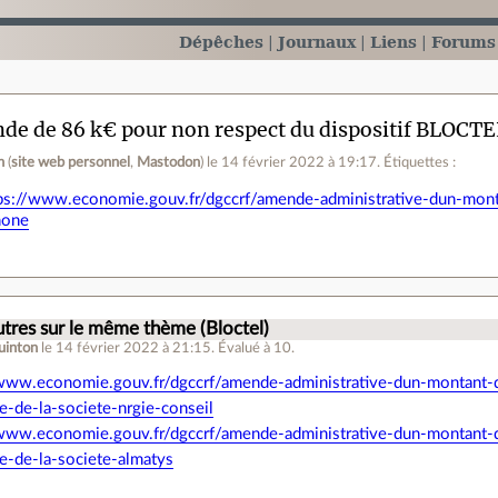
Dépêches
Journaux
Liens
Forums
e de 86 k€ pour non respect du dispositif BLOCTE
n
(
site web personnel
,
Mastodon
)
le 14 février 2022 à 19:17
.
Étiquettes :
ps://www.economie.gouv.fr/dgccrf/amende-administrative-dun-mont
hone
autres sur le même thème (Bloctel)
uinton
le 14 février 2022 à 21:15
.
Évalué à
10
.
/www.economie.gouv.fr/dgccrf/amende-administrative-dun-montant
e-de-la-societe-nrgie-conseil
/www.economie.gouv.fr/dgccrf/amende-administrative-dun-montant
e-de-la-societe-almatys