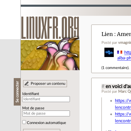
Lien
Amend
Posté par
vmagni
htt
alba-p
(
1 commentaire
).
Se connecter
Proposer un contenu
#
en voici d'
Posté par
Marc Q
Identifiant
https:/
lencontr
Mot de passe
https:/
lencontr
Connexion automatique