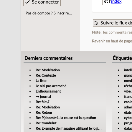
et l'
index
.
Pas de compte ? S’inscrire…
Suivre le flux
Note :
les commentaires 
Revenir en haut de pag
Derniers commentaires
Étiquette
Re: Modération
intel
Re: Contexte
gran
La liste
merdi
Je n'ai pas accroché
réch
Enthousiasmant
vibe
→ journal
fran
Re: file://
cani
Re: Modération
admin
Re: Retour
états
Re: P(doom)=1, la cause est la question
cyber
Re: troudulut
prog
Re: Exemple de magazine utilisant le logiciel libre Scribus
data