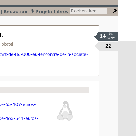
Rédaction
🎙️ Projets Libres
L
fév.
14
2022
bloctel
22
ant-de-86-000-eu-lencontre-de-la-societe-
-de-65-109-euros-
-de-463-541-euros-