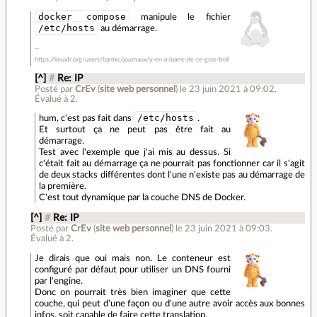
docker compose
manipule le fichier
/etc/hosts
au démarrage.
https://linuxfr.org/users/barmic/journaux/y-en-a-marre-de-ce-gros-troll
[^]
#
Re: IP
Posté par
CrEv
(
site web personnel
)
le 23 juin 2021 à 09:02
.
Évalué à
2
.
/etc/hosts
hum, c'est pas fait dans
.
Et surtout ça ne peut pas être fait au
démarrage.
Test avec l'exemple que j'ai mis au dessus. Si
c'était fait au démarrage ça ne pourrait pas fonctionner car il s'agit
de deux stacks différentes dont l'une n'existe pas au démarrage de
la première.
C'est tout dynamique par la couche DNS de Docker.
[^]
#
Re: IP
Posté par
CrEv
(
site web personnel
)
le 23 juin 2021 à 09:03
.
Évalué à
2
.
Je dirais que oui mais non. Le conteneur est
configuré par défaut pour utiliser un DNS fourni
par l'engine.
Donc on pourrait très bien imaginer que cette
couche, qui peut d'une façon ou d'une autre avoir accès aux bonnes
infos, soit capable de faire cette translation.