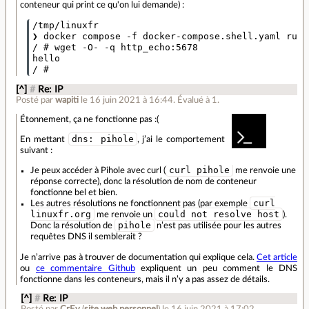
conteneur qui print ce qu'on lui demande) :
/tmp/linuxfr

❯ docker compose -f docker-compose.shell.yaml run 
/ # wget -O- -q http_echo:5678

hello

[^]
#
Re: IP
Posté par
wapiti
le 16 juin 2021 à 16:44
.
Évalué à
1
.
Étonnement, ça ne fonctionne pas :(
dns: pihole
En mettant
, j’ai le comportement
suivant :
curl pihole
Je peux accéder à Pihole avec curl (
me renvoie une
réponse correcte), donc la résolution de nom de conteneur
fonctionne bel et bien.
curl
Les autres résolutions ne fonctionnent pas (par exemple
linuxfr.org
could not resolve host
me renvoie un
).
pihole
Donc la résolution de
n’est pas utilisée pour les autres
requêtes DNS il semblerait ?
Je n’arrive pas à trouver de documentation qui explique cela.
Cet article
ou
ce commentaire Github
expliquent un peu comment le DNS
fonctionne dans les conteneurs, mais il n’y a pas assez de détails.
[^]
#
Re: IP