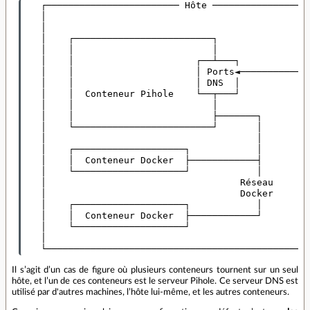
   ┌──────────────────────── Hôte ──────────────────
   │                                                
   │                                                
   │    ┌─────────────────────────┐                 
   │    │                         │                 
   │    │                      ┌──┴───┐             
   │    │                      │ Ports◄─────────────
   │    │                      │ DNS  │             
   │    │  Conteneur Pihole    └──┬───┘             
   │    │                         │                 
   │    │                         ├───────┐         
   │    └─────────────────────────┘       │         
   │                                      │         
   │    ┌────────────────────┐            │         
   │    │  Conteneur Docker  ├────────────┤         
   │    └────────────────────┘            │         
   │                                   Réseau       
   │                                   Docker       
   │    ┌────────────────────┐            │         
   │    │  Conteneur Docker  ├────────────┘         
   │    └────────────────────┘                      
   │                                                
Il s’agit d’un cas de figure où plusieurs conteneurs tournent sur un seul
hôte, et l’un de ces conteneurs est le serveur Pihole. Ce serveur DNS est
utilisé par d'autres machines, l’hôte lui-même, et les autres conteneurs.