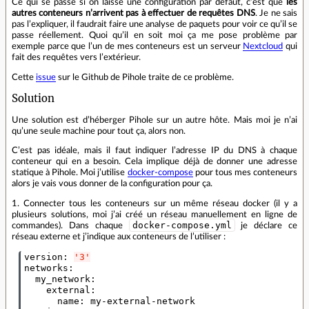
Ce qui se passe si on laisse une configuration par défaut, c’est que
les
autres conteneurs n’arrivent pas à effectuer de requêtes DNS
. Je ne sais
pas l’expliquer, il faudrait faire une analyse de paquets pour voir ce qu’il se
passe réellement. Quoi qu’il en soit moi ça me pose problème par
exemple parce que l’un de mes conteneurs est un serveur
Nextcloud
qui
fait des requêtes vers l’extérieur.
Cette
issue
sur le Github de Pihole traite de ce problème.
Solution
Une solution est d’héberger Pihole sur un autre hôte. Mais moi je n’ai
qu’une seule machine pour tout ça, alors non.
C’est pas idéale, mais il faut indiquer l’adresse IP du DNS à chaque
conteneur qui en a besoin. Cela implique déjà de donner une adresse
statique à Pihole. Moi j’utilise
docker-compose
pour tous mes conteneurs
alors je vais vous donner de la configuration pour ça.
1. Connecter tous les conteneurs sur un même réseau docker (il y a
plusieurs solutions, moi j’ai créé un réseau manuellement en ligne de
docker-compose.yml
commandes). Dans chaque
je déclare ce
réseau externe et j’indique aux conteneurs de l’utiliser :
version
:
'3'
networks
:
my_network
:
external
:
name
:
my-external-network