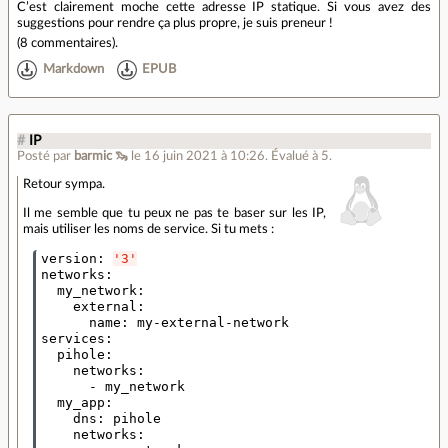
C’est clairement moche cette adresse IP statique. Si vous avez des
suggestions pour rendre ça plus propre, je suis preneur !
(
8 commentaires
).
Markdown
EPUB
#
IP
Posté par
barmic 🦦
le 16 juin 2021 à 10:26
.
Évalué à
5
.
Retour sympa.
Il me semble que tu peux ne pas te baser sur les IP,
mais utiliser les noms de service. Si tu mets :
version
:
'3'
networks
:
my_network
:
external
:
name
:
my-external-network
services
:
pihole
:
networks
:
-
my_network
my_app
:
dns
:
pihole
networks
: