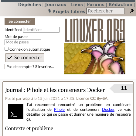
Dépêches
Journaux
Liens
Forums
Rédaction
🎙️ Projets Libres
Se connecter
Identifiant
Mot de passe
Connexion automatique
Pas de compte ? S’inscrire…
11
Journal
Pihole et les conteneurs Docker
Posté par
wapiti
le 15 juin 2021 à 17:35
.
Licence CC By‑SA.
J’ai récemment rencontré un problème en combinant
l’utilisation de
Pihole
et de conteneurs
Docker
. Je vais
détailler ce qui se passe et donner une manière de résoudre
ça.
Contexte et problème