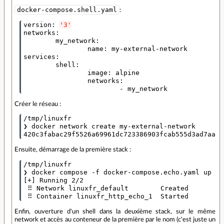
docker-compose.shell.yaml
:
version
:
'3'
networks
:
my_network
:
name
:
my-external-network
services
:
shell
:
image
:
alpine
networks
:
-
my_network
Créer le réseau :
/tmp/linuxfr

❯ docker network create my-external-network

Ensuite, démarrage de la première stack :
/tmp/linuxfr

❯ docker compose -f docker-compose.echo.yaml up -d

[+] Running 2/2

 ⠿ Network linuxfr_default        Created

Enfin, ouverture d'un shell dans la deuxième stack, sur le même
network et accès au conteneur de la première par le nom (c'est juste un