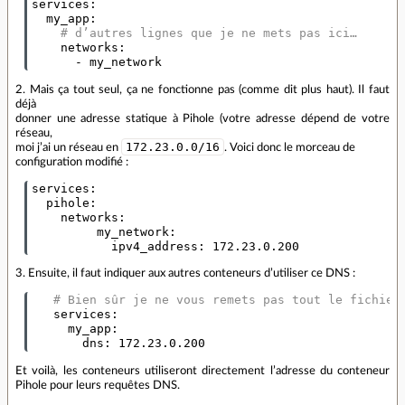
services
:
my_app
:
# d’autres lignes que je ne mets pas ici…
networks
:
-
my_network
2. Mais ça tout seul, ça ne fonctionne pas (comme dit plus haut). Il faut
déjà
donner une adresse statique à Pihole (votre adresse dépend de votre
réseau,
172.23.0.0/16
moi j’ai un réseau en
. Voici donc le morceau de
configuration modifié :
services
:
pihole
:
networks
:
my_network
:
ipv4_address
:
172.23.0.200
3. Ensuite, il faut indiquer aux autres conteneurs d’utiliser ce DNS :
# Bien sûr je ne vous remets pas tout le fichier
services
:
my_app
:
dns
:
172.23.0.200
Et voilà, les conteneurs utiliseront directement l’adresse du conteneur
Pihole pour leurs requêtes DNS.