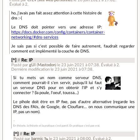
Posté par
CrEv
(
site web personnel
)
le 16 juin 2021 à 17:02
.
Évalué à
2
.
ho, j'avais pas fait assez attention à cette histoire de
dns :-(
Le DNS doit pointer vers une adresse IP:
https://docs.docker.com/config/containers/container-
networking/#dns-services
Je sais pas si c'est possible de faire autrement, faudrait regarder
comment est implémenté la couche de DNS.
[^]
#
Re: IP
Posté par
gUI
(
Mastodon
)
le 23 juin 2021 à 07:38
.
Évalué à
2
.
Dernière modification le 23 juin 2021 à 07:38.
Si tu mets un nom comme serveur DNS,
comment pourrait-il s'en servir, puisqu'il lui faut
un serveur DNS pour en obtenir l'IP et s'y
connecter ? (la poule, l'oeuf, toussa…)
Le pihole doit être en IP fixe, pas d'autre alternative (regarde les
DNS des FAIs, de Google, de Clouflare… on nous communique une
IP, pas un nom).
En théorie, la théorie et la pratique c'est pareil. En pratique c'est pas vrai.
[^]
#
Re: IP
Posté par
barmic 🦦
le 23 juin 2021 à 08:00
.
Évalué à
2
.