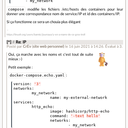
-
my_network
compose
modifie les fichiers /etc/hosts des containers pour leur
donner une correspondance nom de service/IP et id des containers/IP.
Si ça fonctionne ce sera un chouia plus élégant
https://linuxfr.org/users/barmic/journaux/y-en-a-marre-de-ce-gros-troll
[^]
#
Re: IP
Posté par
CrEv
(
site web personnel
)
le 16 juin 2021 à 14:26
.
Évalué à
3
.
Oui, ça marche avec les noms et c'est tout de suite
mieux :-)
Petit exemple :
docker-compose.echo.yaml
:
version
:
'3'
networks
:
my_network
:
name
:
my-external-network
services
:
http_echo
:
image
:
hashicorp/http-echo
command
:
'-text
hello'
networks
:
-
my_network