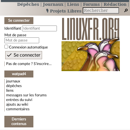
Dépêches
Journaux
Liens
Forums
Rédaction
🎙️ Projets Libres
Se connecter
Identifiant
Mot de passe
Connexion automatique
Pas de compte ? S’inscrire…
watpad4
journaux
dépêches
liens
messages sur les forums
entrées du suivi
ajouts au wiki
commentaires
Derniers
contenus