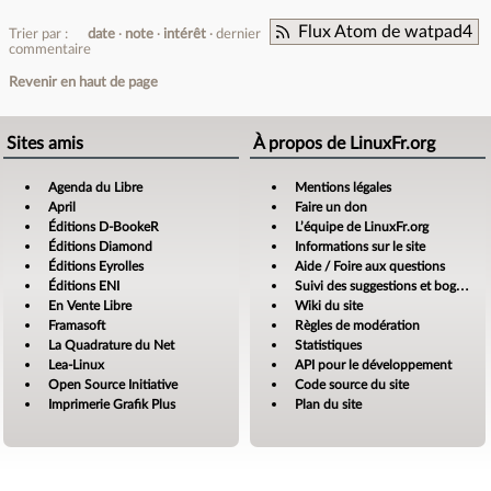
Flux Atom de watpad4
Trier par :
date
note
intérêt
dernier
commentaire
Revenir en haut de page
Sites amis
À propos de LinuxFr.org
Agenda du Libre
Mentions légales
April
Faire un don
Éditions D-BookeR
L’équipe de LinuxFr.org
Éditions Diamond
Informations sur le site
Éditions Eyrolles
Aide / Foire aux questions
Éditions ENI
Suivi des suggestions et bogues
En Vente Libre
Wiki du site
Framasoft
Règles de modération
La Quadrature du Net
Statistiques
Lea-Linux
API pour le développement
Open Source Initiative
Code source du site
Imprimerie Grafik Plus
Plan du site