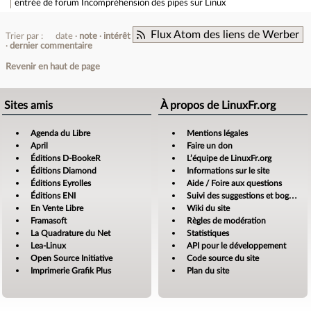
entrée de forum
Incompréhension des pipes sur Linux
Flux Atom des liens de Werber
Trier par :
date
note
intérêt
dernier commentaire
Revenir en haut de page
Sites amis
À propos de LinuxFr.org
Agenda du Libre
Mentions légales
April
Faire un don
Éditions D-BookeR
L’équipe de LinuxFr.org
Éditions Diamond
Informations sur le site
Éditions Eyrolles
Aide / Foire aux questions
Éditions ENI
Suivi des suggestions et bogues
En Vente Libre
Wiki du site
Framasoft
Règles de modération
La Quadrature du Net
Statistiques
Lea-Linux
API pour le développement
Open Source Initiative
Code source du site
Imprimerie Grafik Plus
Plan du site