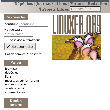
Dépêches
Journaux
Liens
Forums
Rédaction
🎙️ Projets Libres
Se connecter
Identifiant
Mot de passe
Connexion automatique
Pas de compte ? S’inscrire…
Werber
journaux
dépêches
liens
messages sur les forums
entrées du suivi
ajouts au wiki
commentaires
Derniers
contenus