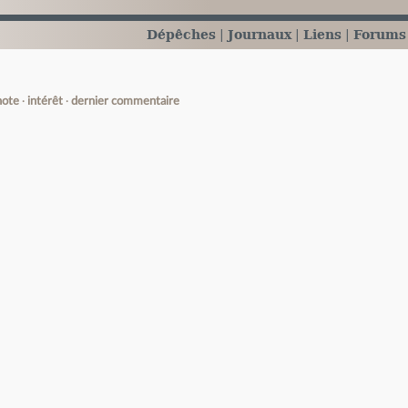
Dépêches
Journaux
Liens
Forums
note
intérêt
dernier commentaire
e