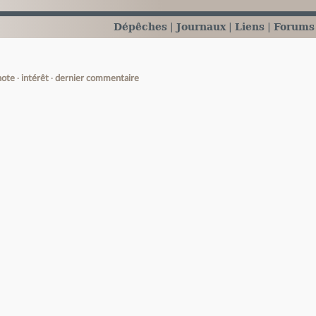
Dépêches
Journaux
Liens
Forums
note
intérêt
dernier commentaire
e