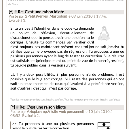
de Cœur
[^]
#
Re: C'est une raison idiote
Posté par
2PetitsVerres
(
Mastodon
)
le 09 juin 2010 à 19:46
.
Évalué à
3
.
Si tu arrives à l'identifier dans le code (ça demande
un boulot de réflexion, éventuellement de
discussions), que tu penses avoir une solution, tu le
corriges. Ensuite tu commences par vérifier qu'il
n'est toujours pas maintenant présent chez toi (on ne sait jamais), tu
vérifies que ça ne provoque pas de régression. Tu proposes à une ou
plusieurs personnes ayant le bug de tester ta correction. Si le résultat
est satisfaisant (principalement du point de vue de la non-régression),
tu peux le publier dans la version suivant.
Là, il y a deux possibilités. Si plus personne n'a de problème, il est
possible que le bug soit corrigé. Si il reste des personnes qui en ont
(soit un sous-ensemble de ceux qui l'avaient à la précédente version,
soit d'autres), c'est qu'il n'est pas corrigé.
Tous les nombres premiers sont impairs, sauf un. Tous les nombres premiers sont impairs, sauf deux.
[^]
#
Re: C'est une raison idiote
Posté par
Axioplase ıɥs∀
(
site web personnel
)
le 10 juin 2010 à
08:52
.
Évalué à
2
.
>> Tu proposes à une ou plusieurs personnes
ayant le bug de tester ta correction.