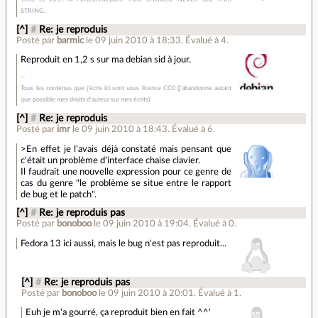
STRING.
[^]
#
Re: je reproduis
Posté par
barmic
le 09 juin 2010 à 18:33
.
Évalué à
4
.
Reproduit en 1,2 s sur ma debian sid à jour.
Tous les contenus que j'écris ici sont sous licence CC0 (j'abandonne autant
que possible mes droits d'auteur sur mes écrits)
[^]
#
Re: je reproduis
Posté par
imr
le 09 juin 2010 à 18:43
.
Évalué à
6
.
>En effet je l'avais déjà constaté mais pensant que
c'était un problème d'interface chaise clavier.
Il faudrait une nouvelle expression pour ce genre de
cas du genre "le problème se situe entre le rapport
de bug et le patch".
[^]
#
Re: je reproduis pas
Posté par
bonoboo
le 09 juin 2010 à 19:04
.
Évalué à
0
.
Fedora 13 ici aussi, mais le bug n'est pas reproduit...
[^]
#
Re: je reproduis pas
Posté par
bonoboo
le 09 juin 2010 à 20:01
.
Évalué à
1
.
Euh je m'a gourré, ça reproduit bien en fait ^^'