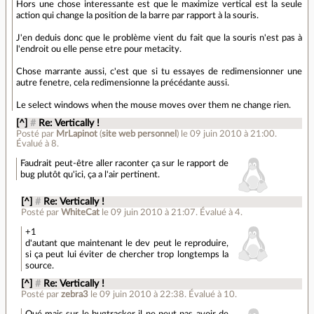
Hors une chose interessante est que le maximize vertical est la seule
action qui change la position de la barre par rapport à la souris.
J'en deduis donc que le problème vient du fait que la souris n'est pas à
l'endroit ou elle pense etre pour metacity.
Chose marrante aussi, c'est que si tu essayes de redimensionner une
autre fenetre, cela redimensionne la précédante aussi.
Le select windows when the mouse moves over them ne change rien.
[^]
#
Re: Vertically !
Posté par
MrLapinot
(
site web personnel
)
le 09 juin 2010 à 21:00
.
Évalué à
8
.
Faudrait peut-être aller raconter ça sur le rapport de
bug plutôt qu'ici, ça a l'air pertinent.
[^]
#
Re: Vertically !
Posté par
WhiteCat
le 09 juin 2010 à 21:07
.
Évalué à
4
.
+1
d'autant que maintenant le dev peut le reproduire,
si ça peut lui éviter de chercher trop longtemps la
source.
[^]
#
Re: Vertically !
Posté par
zebra3
le 09 juin 2010 à 22:38
.
Évalué à
10
.
Oué mais sur le bugtracker il ne peut pas avoir de