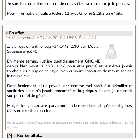
Je suis tout de même content de ne pas être isolé comme je le pensais.
Pour information, j'utilise Fedora 12 avec Gnome 2.28.2 en 64bits.
#
En effet...
Posté par
zebra3
le 09 juin 2010 à 18:05
.
Évalué à
4
.
... J'ai également le bug (GNOME 2.30 sur Debian
Squeeze amd64).
En même temps, j'utilise quotidiennement GNOME
depuis bien avant la 2.28 (la 2.6 pour être précis) et je n'étais jamais
tombé sur un bug de ce style, bien qu'ayant l'habitude de maximiser par
le double clic.
Donc finalement, si un power-user comme moi habitué à bidouiller et
sortir des clous n'a jamais rencontré ce bug depuis six ans, je doute de
son potentiel de gêne...
Malgré tout, si certains parviennent à le reproduire et qu'ils sont gênés,
qu'ils envoient un patch :-)
Article Quarante-Deux : Toute personne dépassant un kilomètre de haut doit quitter le Tribunal. -- Le Roi
de Cœur
[^]
#
Re: En effet...