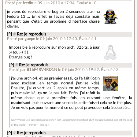
Posté par
fredix
le 09 juin 2010 à 17:34
.
Évalué à
10
.
je viens de reproduire le bug en 2 secondes .sur ma
Fedora 13 ... En effet je l'avais déjà constaté mais
pensant que c'était un problème d'interface chaise
clavier.
[^]
#
Re: je reproduis
Posté par
guepe
le 09 juin 2010 à 17:40
.
Évalué à
1
.
Impossible à reproduire sur mon arch, 32bits, à jour
:-( (ou :-) !! )
Étrange bug !
[^]
#
Re: je reproduis
Posté par
B16F4RV4RD1N
le 09 juin 2010 à 19:52
.
Évalué à
3
.
j'ai une arch 64, et au premier essai, ça l'a fait (login
avec nxclient, en temps normal j'utilise kde).
Ensuite, j'ai ouvert les 2 applis en même temps,
puis maximisé, ça ne l'a pas fait. Enfin, j'ai refait la
même chose que la première fois, en ouvrant une fenêtre, la
maximisant, puis ouvrant une seconde, cette fois-ci cela ne le fait plus.
Je ne vois pas pour le moment ce qui peut provoquer cela à coup sûr...
Only wimps use tape backup: real men just upload their important stuff on megaupload, and let the rest
of the world ~~mirror~~ link to it
[^]
#
Re: je reproduis