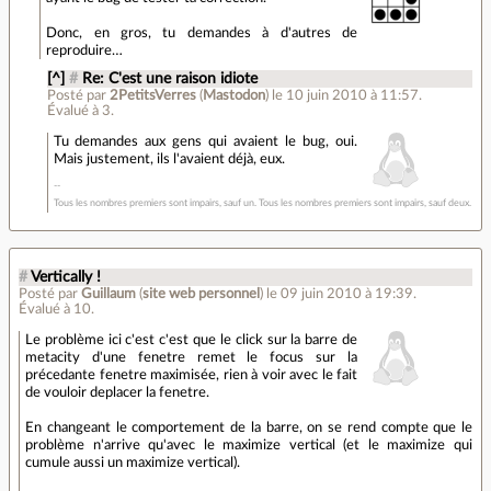
Donc, en gros, tu demandes à d'autres de
reproduire…
[^]
#
Re: C'est une raison idiote
Posté par
2PetitsVerres
(
Mastodon
)
le 10 juin 2010 à 11:57
.
Évalué à
3
.
Tu demandes aux gens qui avaient le bug, oui.
Mais justement, ils l'avaient déjà, eux.
Tous les nombres premiers sont impairs, sauf un. Tous les nombres premiers sont impairs, sauf deux.
#
Vertically !
Posté par
Guillaum
(
site web personnel
)
le 09 juin 2010 à 19:39
.
Évalué à
10
.
Le problème ici c'est c'est que le click sur la barre de
metacity d'une fenetre remet le focus sur la
précedante fenetre maximisée, rien à voir avec le fait
de vouloir deplacer la fenetre.
En changeant le comportement de la barre, on se rend compte que le
problème n'arrive qu'avec le maximize vertical (et le maximize qui
cumule aussi un maximize vertical).