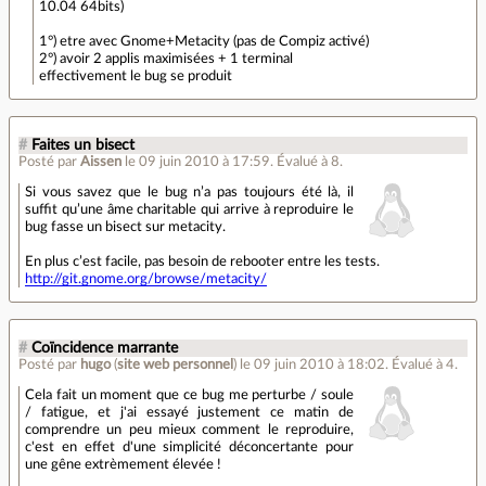
10.04 64bits)
1°) etre avec Gnome+Metacity (pas de Compiz activé)
2°) avoir 2 applis maximisées + 1 terminal
effectivement le bug se produit
#
Faites un bisect
Posté par
Aissen
le 09 juin 2010 à 17:59
.
Évalué à
8
.
Si vous savez que le bug n’a pas toujours été là, il
suffit qu’une âme charitable qui arrive à reproduire le
bug fasse un bisect sur metacity.
En plus c’est facile, pas besoin de rebooter entre les tests.
http://git.gnome.org/browse/metacity/
#
Coïncidence marrante
Posté par
hugo
(
site web personnel
)
le 09 juin 2010 à 18:02
.
Évalué à
4
.
Cela fait un moment que ce bug me perturbe / soule
/ fatigue, et j'ai essayé justement ce matin de
comprendre un peu mieux comment le reproduire,
c'est en effet d'une simplicité déconcertante pour
une gêne extrèmement élevée !