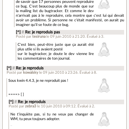
de savoir que 17 personnes peuvent reproduire
ce bug. C'est beaucoup plus de monde que sur
la mailing list du bugtracker. Et comme le dev
n'arrivait pas à le reproduire, cela montre que c'est lui qui devait
avoir un problème. Si personne ne c'était manifesté, on aurait pu
imaginer qu'il se foute de ce bug.
[^]
#
Re: je reproduis pas
Posté par
tesiruna
le 09 juin 2010 à 21:20
.
Évalué à
3
.
C'est bien, peut-être juste que ça aurait été
plus utile si ils avaient posté
sur le bugtracker, je doute le dev vienne lire
les commentaires de ton journal.
[^]
#
Re: je reproduis
Posté par
kowalsky
le 09 juin 2010 à 23:26
.
Évalué à
8
.
Sous kwin 4.4.3, je ne reproduit pas !
====> [ ]
[^]
#
Re: je reproduis
Posté par
zebra3
le 10 juin 2010 à 09:12
.
Évalué à
2
.
Ne t'inquiète pas, si tu ne veux pas changer de
WM, tu peux toujours adopter.