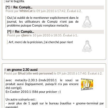
sur le bugzilla.
[^]
#
Re: Compiz...
Posté par
WhiteCat
le 09 juin 2010 à 17:42
.
Évalué à
2
.
Oui j'ai oublié de le mentionner explicitement dans le
journal, les utilisateurs de Compiz n'ont pas de
problème puisque Compiz remplace metacity.
[^]
#
Re: Compiz...
Posté par
cjlano
le 10 juin 2010 à 18:35
.
Évalué à
1
.
Arf, merci de la précision, j'ai cherché pour rien!
#
en gnome 2.30 aussi
Posté par
BAud
(
site web personnel
)
le 09 juin 2010 à 17:40
.
Évalué à
2
.
avec metacity-2.30.1-2mdv2010.1 le souci se
produit aussi (logiquement, puisqu'il n'a pas encore
été corrigé).
En Cooker 2010.1 i586 pour préciser ;-)
Un autre scénario est :
- avoir plus de 1 appli sur le bureau (nautilus + gnome-terminal par
exemple)