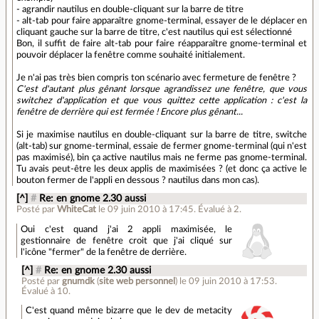
- agrandir nautilus en double-cliquant sur la barre de titre
- alt-tab pour faire apparaître gnome-terminal, essayer de le déplacer en
cliquant gauche sur la barre de titre, c'est nautilus qui est sélectionné
Bon, il suffit de faire alt-tab pour faire réapparaître gnome-terminal et
pouvoir déplacer la fenêtre comme souhaité initialement.
Je n'ai pas très bien compris ton scénario avec fermeture de fenêtre ?
C'est d'autant plus gênant lorsque agrandissez une fenêtre, que vous
switchez d'application et que vous quittez cette application : c'est la
fenêtre de derrière qui est fermée ! Encore plus gênant...
Si je maximise nautilus en double-cliquant sur la barre de titre, switche
(alt-tab) sur gnome-terminal, essaie de fermer gnome-terminal (qui n'est
pas maximisé), bin ça active nautilus mais ne ferme pas gnome-terminal.
Tu avais peut-être les deux applis de maximisées ? (et donc ça active le
bouton fermer de l'appli en dessous ? nautilus dans mon cas).
[^]
#
Re: en gnome 2.30 aussi
Posté par
WhiteCat
le 09 juin 2010 à 17:45
.
Évalué à
2
.
Oui c'est quand j'ai 2 appli maximisée, le
gestionnaire de fenêtre croit que j'ai cliqué sur
l'icône "fermer" de la fenêtre de derrière.
[^]
#
Re: en gnome 2.30 aussi
Posté par
gnumdk
(
site web personnel
)
le 09 juin 2010 à 17:53
.
Évalué à
10
.
C'est quand même bizarre que le dev de metacity