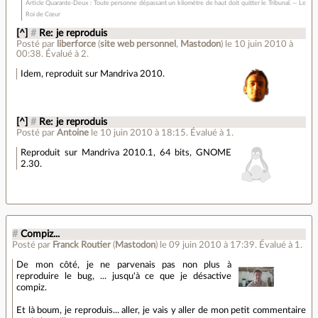
Article Quarante-Deux : Toute personne dépassant un kilomètre de haut doit quitter le Tribunal. -- Le
Roi de Cœur
[^]
#
Re: je reproduis
Posté par
liberforce
(
site web personnel
,
Mastodon
)
le 10 juin 2010 à
00:38
.
Évalué à
2
.
Idem, reproduit sur Mandriva 2010.
[^]
#
Re: je reproduis
Posté par
Antoine
le 10 juin 2010 à 18:15
.
Évalué à
1
.
Reproduit sur Mandriva 2010.1, 64 bits, GNOME
2.30.
#
Compiz...
Posté par
Franck Routier
(
Mastodon
)
le 09 juin 2010 à 17:39
.
Évalué à
1
.
De mon côté, je ne parvenais pas non plus à
reproduire le bug, ... jusqu'à ce que je désactive
compiz.
Et là boum, je reproduis... aller, je vais y aller de mon petit commentaire