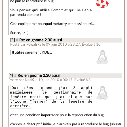
ne puisse reproduire le bug ...
Vous pensez qu'il utilise Compiz et qu'il ne s'en ai
pas rendu compte ?
Cela expliquerait pourquoi metacity est aussi pourri...
Sur ce, -> []
[^]
#
Re: en gnome 2.30 aussi
Posté par
kowalsky
le 09 juin 2010 à 23:27
.
Évalué à
10
.
Il utilise surement KDE...
[^]
#
Re: en gnome 2.30 aussi
Posté par
NeoX
le 10 juin 2010 à 00:17
.
Évalué à
3
.
Oui c'est quand j'ai
2 appli
maximisées
, le gestionnaire de
fenêtre croit que j'ai cliqué sur
l'icône "fermer" de la fenêtre de
derrière.
c'est une condition importante pour la reproduction du bug
d'apres le descriptif initial je n'arrivais pas à reproduire le bug (ubuntu