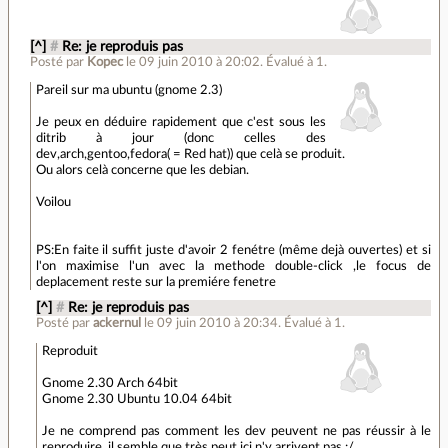
[^]
#
Re: je reproduis pas
Posté par
Kopec
le 09 juin 2010 à 20:02
.
Évalué à
1
.
Pareil sur ma ubuntu (gnome 2.3)
Je peux en déduire rapidement que c'est sous les
ditrib à jour (donc celles des
dev,arch,gentoo,fedora( = Red hat)) que celà se produit.
Ou alors celà concerne que les debian.
Voilou
PS:En faite il suffit juste d'avoir 2 fenétre (même dejà ouvertes) et si
l'on maximise l'un avec la methode double-click ,le focus de
deplacement reste sur la premiére fenetre
[^]
#
Re: je reproduis pas
Posté par
ackernul
le 09 juin 2010 à 20:34
.
Évalué à
1
.
Reproduit
Gnome 2.30 Arch 64bit
Gnome 2.30 Ubuntu 10.04 64bit
Je ne comprend pas comment les dev peuvent ne pas réussir à le
reproduire, il semble que très peut ici n'y arrivent pas :/