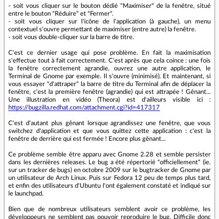
- soit vous cliquer sur le bouton dédié "Maximiser" de la fenêtre, situé
entre le bouton "Réduire" et "Fermer".
- soit vous cliquer sur l'icône de l'application (à gauche), un menu
contextuel s'ouvre permettant de maximiser (entre autre) la fenêtre.
- soit vous double-cliquer sur la barre de titre.
C'est ce dernier usage qui pose problème. En fait la maximisation
s'effectue tout à fait correctement. C'est après que cela coince : une fois
la fenêtre correctement agrandie, ouvrez une autre application, le
Terminal de Gnome par exemple. Il s'ouvre (minimisé). Et maintenant, si
vous essayer "d'attraper" la barre de titre du Terminal afin de déplacer la
fenêtre, c'est la première fenêtre (agrandie) qui est attrapée ! Gênant...
Une illustration en vidéo (Theora) est d'ailleurs visible ici :
https://bugzilla.redhat.com/attachment.cgi?id=417317
C'est d'autant plus gênant lorsque agrandissez une fenêtre, que vous
switchez d'application et que vous quittez cette application : c'est la
fenêtre de derrière qui est fermée ! Encore plus gênant...
Ce problème semble être apparu avec Gnome 2.28 et semble persister
dans les dernières releases. Le bug a été répertorié "officiellement" (ie.
sur un tracker de bugs) en octobre 2009 sur le bugtracker de Gnome par
un utilisateur de Arch Linux. Puis sur Fedora 12 peu de temps plus tard,
et enfin des utilisateurs d'Ubuntu l'ont également constaté et indiqué sur
le launchpad.
Bien que de nombreux utilisateurs semblent avoir ce problème, les
développeurs ne semblent pas pouvoir reproduire le bug. Difficile donc