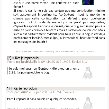
clic sur une barre mette une fenêtre en plein
écran ?
Si c'est le cas je ne suis pas certain que ma contribution minime
soit absolument impertinente. Après-tout : tout le monde ne
change pas cette configuration par défaut ; pour quel'qu'un
ignorant tout du code de metacity il ne paraît pas impossible,
d'après le rapport fait dans le journal, que le bug soit lié non pas à la
mise en plein écran des fenêtres mais à l'action de double clic. Mais
si cela est parfaitement évident pour tous et que la bogue est déjà
parfaitement localisé, mea culpa, j'ai introduit du bruit de fond dans
les messages de linuxfr !
« IRAFURORBREVISESTANIMUMREGEQUINISIPARETIMPERAT » — Odes — Horace
[^]
#
Re: je reproduis
Posté par
jujubickoille
le 09 juin 2010 à 19:08
.
Évalué à
1
.
Je suis moi aussi en Gentoo ~x86 avec un gnome
2.28, j'ai pu reproduire le bug
[^]
#
Re: je reproduis
Posté par
Grunt
le 09 juin 2010 à 18:24
.
Évalué à
3
.
Pareil, reproduit sans soucis en quelques secondes.
THIS IS JUST A PLACEHOLDER. YOU SHOULD NEVER SEE THIS