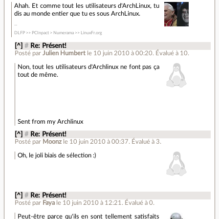
Ahah. Et comme tout les utilisateurs d'ArchLinux, tu
dis au monde entier que tu es sous ArchLinux.
DLFP >> PCInpact > Numerama >> LinuxFr.org
[^]
#
Re: Présent!
Posté par
Julien Humbert
le 10 juin 2010 à 00:20
.
Évalué à
10
.
Non, tout les utilisateurs d'Archlinux ne font pas ça
tout de même.
Sent from my Archlinux
[^]
#
Re: Présent!
Posté par
Moonz
le 10 juin 2010 à 00:37
.
Évalué à
3
.
Oh, le joli biais de sélection :)
[^]
#
Re: Présent!
Posté par
Faya
le 10 juin 2010 à 12:21
.
Évalué à
0
.
Peut-être parce qu'ils en sont tellement satisfaits