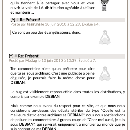
qu'ils tiennent à le partager avec vous et vous
ouvrir la voie de LA distribution agréable à utiliser
et maintenir ...
[^]
#
Re:Présent!
Posté par
tesiruna
le 10 juin 2010 à 12:29
.
Évalué à
4
.
Ce sont un peu des évangélisateurs, donc.
[^]
#
Re: Présent!
Posté par
Maclag
le 10 juin 2010 à 13:39
.
Évalué à
7
.
Ton commentaire n'est qu'un prétexte pour dire
que tu es sous archlinux. C'est une publicité à peine
déguisée, je pourrais faire la même chose pour
DEBIAN
.
Le bug est visiblement reproductible dans toutes les distributions, y
compris par exemple
DEBIAN
.
Mais comme nous avons du respect pour ce site, et que nous nous
considérons au-dessus des débats stériles du type "Quelle est la
meilleure distro entre archlinux et
DEBIAN
?", nous nous abstiendrons
de polluer les commentaires à grands coups de "Chez moi aussi, je suis
sous
DEBIAN
", qui servirait uniquement à montrer au monde que je
suis content de ma
DEBIAN
.