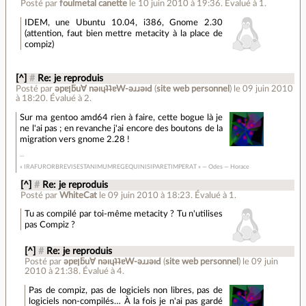
Posté par
foulmetal canette
le 10 juin 2010 à 19:36
.
Évalué à
1
.
IDEM, une Ubuntu 10.04, i386, Gnome 2.30
(attention, faut bien mettre metacity à la place de
compiz)
[^]
#
Re: je reproduis
Posté par
ǝpɐןƃu∀ nǝıɥʇʇɐW-ǝɹɹǝıԀ
(
site web personnel
)
le 09 juin 2010
à 18:20
.
Évalué à
2
.
Sur ma gentoo amd64 rien à faire, cette bogue là je
ne l'ai pas ; en revanche j'ai encore des boutons de la
migration vers gnome 2.28 !
« IRAFURORBREVISESTANIMUMREGEQUINISIPARETIMPERAT » — Odes — Horace
[^]
#
Re: je reproduis
Posté par
WhiteCat
le 09 juin 2010 à 18:23
.
Évalué à
1
.
Tu as compilé par toi-même metacity ? Tu n'utilises
pas Compiz ?
[^]
#
Re: je reproduis
Posté par
ǝpɐןƃu∀ nǝıɥʇʇɐW-ǝɹɹǝıԀ
(
site web personnel
)
le 09 juin
2010 à 21:38
.
Évalué à
4
.
Pas de compiz, pas de logiciels non libres, pas de
logiciels non-compilés… À la fois je n'ai pas gardé