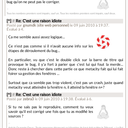
bug qu'on ne peut pas le corriger.
Tous les nombres premiers sont impairs, sauf un. Tous les nombres premiers sont impairs, sauf deux.
[^]
#
Re: C'est une raison idiote
Posté par
gnumdk
(
site web personnel
)
le 09 juin 2010 à 19:37
.
Évalué à
4
.
Ca me semble aussi assez logique...
Ce n'est pas comme si il n'avait aucune info sur les
étapes de déroulement du bug...
En particulier, vu que c'est le double click sur la barre de titre qui
provoque le bug, il y'a fort à parier que c'est lui qui fout la merde...
Donc reste à chercher dans cette partie ce que metacity fait qui lui fait
foirer sa gestion des fenêtres ...
Surtout que ca semble pas trop violent, c'est pas un crash, juste quand
metacity veut atteindre la fenêtre n, il atteind la fenêtre n+?
[^]
#
Re: C'est une raison idiote
Posté par
zebra3
le 09 juin 2010 à 19:38
.
Évalué à
6
.
Si tu ne sais pas le reproduire, comment tu veux
savoir qu'il est corrigé une fois que tu as modifié les
sources ?
Article Quarante-Deux : Toute personne dépassant un kilomètre de haut doit quitter le Tribunal. -- Le Roi