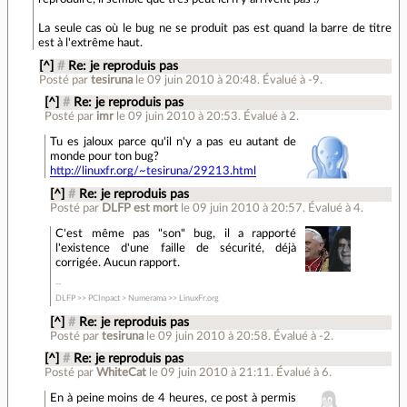
La seule cas où le bug ne se produit pas est quand la barre de titre
est à l'extrême haut.
[^]
#
Re: je reproduis pas
Posté par
tesiruna
le 09 juin 2010 à 20:48
.
Évalué à
-9
.
[^]
#
Re: je reproduis pas
Posté par
imr
le 09 juin 2010 à 20:53
.
Évalué à
2
.
Tu es jaloux parce qu'il n'y a pas eu autant de
monde pour ton bug?
http://linuxfr.org/~tesiruna/29213.html
[^]
#
Re: je reproduis pas
Posté par
DLFP est mort
le 09 juin 2010 à 20:57
.
Évalué à
4
.
C'est même pas "son" bug, il a rapporté
l'existence d'une faille de sécurité, déjà
corrigée. Aucun rapport.
DLFP >> PCInpact > Numerama >> LinuxFr.org
[^]
#
Re: je reproduis pas
Posté par
tesiruna
le 09 juin 2010 à 20:58
.
Évalué à
-2
.
[^]
#
Re: je reproduis pas
Posté par
WhiteCat
le 09 juin 2010 à 21:11
.
Évalué à
6
.
En à peine moins de 4 heures, ce post à permis