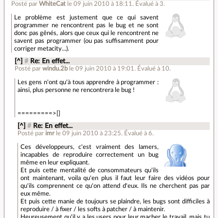
Posté par
WhiteCat
le 09 juin 2010 à 18:11
.
Évalué à
3
.
Le problème est justement que ce qui savent
programmer ne rencontrent pas le bug et ne sont
donc pas gênés, alors que ceux qui le rencontrent ne
savent pas programmer (ou pas suffisamment pour
corriger metacity...).
[^]
#
Re: En effet...
Posté par
windu.2b
le 09 juin 2010 à 19:01
.
Évalué à
10
.
Les gens n'ont qu'à tous apprendre à programmer :
ainsi, plus personne ne rencontrera le bug !
=========>[]
[^]
#
Re: En effet...
Posté par
imr
le 09 juin 2010 à 23:25
.
Évalué à
6
.
Ces développeurs, c'est vraiment des lamers,
incapables de reproduire correctement un bug
même en leur expliquant.
Et puis cette mentalité de consommateurs qu'ils
ont maintenant, voila qu'en plus il faut leur faire des vidéos pour
qu'ils comprennent ce qu'on attend d'eux. Ils ne cherchent pas par
eux même.
Et puis cette manie de toujours se plaindre, les bugs sont difficiles à
reproduire / à fixer / les softs à patcher / à maintenir.
Heureusement qu'il y a les users pour leur macher le travail, mais tu