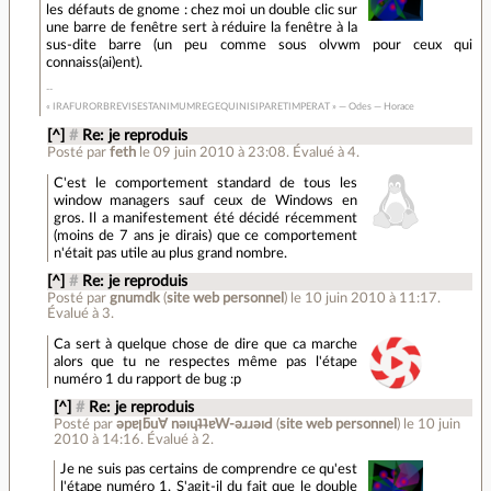
les défauts de gnome : chez moi un double clic sur
une barre de fenêtre sert à réduire la fenêtre à la
sus-dite barre (un peu comme sous olvwm pour ceux qui
connaiss(ai)ent).
« IRAFURORBREVISESTANIMUMREGEQUINISIPARETIMPERAT » — Odes — Horace
[^]
#
Re: je reproduis
Posté par
feth
le 09 juin 2010 à 23:08
.
Évalué à
4
.
C'est le comportement standard de tous les
window managers sauf ceux de Windows en
gros. Il a manifestement été décidé récemment
(moins de 7 ans je dirais) que ce comportement
n'était pas utile au plus grand nombre.
[^]
#
Re: je reproduis
Posté par
gnumdk
(
site web personnel
)
le 10 juin 2010 à 11:17
.
Évalué à
3
.
Ca sert à quelque chose de dire que ca marche
alors que tu ne respectes même pas l'étape
numéro 1 du rapport de bug :p
[^]
#
Re: je reproduis
Posté par
ǝpɐןƃu∀ nǝıɥʇʇɐW-ǝɹɹǝıԀ
(
site web personnel
)
le 10 juin
2010 à 14:16
.
Évalué à
2
.
Je ne suis pas certains de comprendre ce qu'est
l'étape numéro 1. S'agit-il du fait que le double