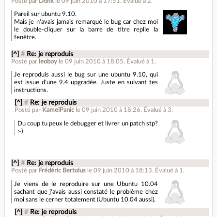
Posté par
Donk
le 09 juin 2010 à 17:51
.
Évalué à
2
.
Pareil sur ubuntu 9.10.
Mais je n'avais jamais remarqué le bug car chez moi
le double-cliquer sur la barre de titre replie la
fenêtre.
[^]
#
Re: je reproduis
Posté par
leoboy
le 09 juin 2010 à 18:05
.
Évalué à
1
.
Je reproduis aussi le bug sur une ubuntu 9.10, qui
est issue d'une 9.4 upgradée. Juste en suivant tes
instructions.
[^]
#
Re: je reproduis
Posté par
KamelPanic
le 09 juin 2010 à 18:26
.
Évalué à
3
.
Du coup tu peux le debugger et livrer un patch stp?
:-)
[^]
#
Re: je reproduis
Posté par
Frédéric Bertolus
le 09 juin 2010 à 18:13
.
Évalué à
1
.
Je viens de le reproduire sur une Ubuntu 10.04
sachant que j'avais aussi constaté le problème chez
moi sans le cerner totalement (Ubuntu 10.04 aussi).
[^]
#
Re: je reproduis