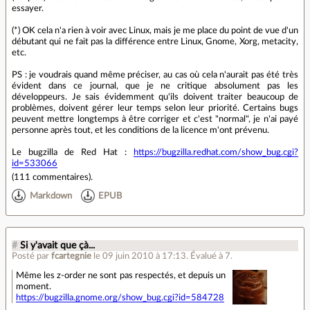
essayer.
(*) OK cela n'a rien à voir avec Linux, mais je me place du point de vue d'un
débutant qui ne fait pas la différence entre Linux, Gnome, Xorg, metacity,
etc.
PS : je voudrais quand même préciser, au cas où cela n'aurait pas été très
évident dans ce journal, que je ne critique absolument pas les
développeurs. Je sais évidemment qu'ils doivent traiter beaucoup de
problèmes, doivent gérer leur temps selon leur priorité. Certains bugs
peuvent mettre longtemps à être corriger et c'est "normal", je n'ai payé
personne après tout, et les conditions de la licence m'ont prévenu.
Le bugzilla de Red Hat :
https://bugzilla.redhat.com/show_bug.cgi?
id=533066
(
111 commentaires
).
Markdown
EPUB
#
Si y'avait que çà...
Posté par
fcartegnie
le 09 juin 2010 à 17:13
.
Évalué à
7
.
Même les z-order ne sont pas respectés, et depuis un
moment.
https://bugzilla.gnome.org/show_bug.cgi?id=584728