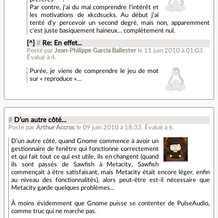
Par contre, j'ai du mal comprendre l'intérêt et
les motivations de xkcdsucks. Au début j'ai
tenté d'y percevoir un second degré, mais non, apparemment
c'est juste basiquement haineux… complètement nul.
[^]
#
Re: En effet...
Posté par
Jean-Philippe Garcia Ballester
le 11 juin 2010 à 01:03
.
Évalué à
4
.
Purée, je viens de comprendre le jeu de mot
sur « reproduce »…
#
D’un autre côté…
Posté par
Arthur Accroc
le 09 juin 2010 à 18:33
.
Évalué à
6
.
D’un autre côté, quand Gnome commence à avoir un
gestionnaire de fenêtre qui fonctionne correctement
et qui fait tout ce qui est utile, ils en changent (quand
ils sont passés de Sawfish à Metacity, Sawfish
commençait à être satisfaisant, mais Metacity était encore léger, enfin
au niveau des fonctionnalités), alors peut-être est-il nécessaire que
Metacity garde quelques problèmes…
À moins évidemment que Gnome puisse se contenter de PulseAudio,
comme truc qui ne marche pas.