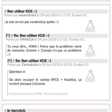
#
Ben utiliser KDE :-)
Posté par
wxuserbrest
le 09 juin 2010 à 17:29
.
Évalué à
9
.
je sais on est pas vendredi je quitte :-)
[^]
#
Re: Ben utiliser KDE :-)
Posté par
WhiteCat
le 09 juin 2010 à 17:32
.
Évalué à
5
.
Tu veux dire... KWin ! Parce que le problème vient
de metacity. Gnome + Compiz n'a pas ce problème
:-)
[^]
#
Re: Ben utiliser KDE :-)
Posté par
Zarmakuizz
le 09 juin 2010 à 19:20
.
Évalué à
3
.
Openbox :o
Ou alors essayer le combo XFCE + Nautilus, ça
revient presque à Gnome.
Commentaire sous licence LPRAB - http://sam.zoy.org/lprab/
#
je reproduis