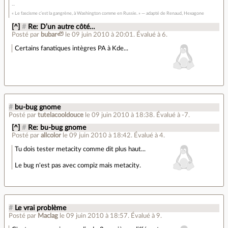
« Le fascisme c’est la gangrène, à Washington comme en Russie. » — adapté de Renaud, Hexagone
[^]
#
Re: D’un autre côté…
Posté par
bubar🦥
le 09 juin 2010 à 20:01
.
Évalué à
6
.
Certains fanatiques intègres PA à Kde...
#
bu-bug gnome
Posté par
tutelacooldouce
le 09 juin 2010 à 18:38
.
Évalué à
-7
.
[^]
#
Re: bu-bug gnome
Posté par
allcolor
le 09 juin 2010 à 18:42
.
Évalué à
4
.
Tu dois tester metacity comme dit plus haut...
Le bug n'est pas avec compiz mais metacity.
#
Le vrai problème
Posté par
Maclag
le 09 juin 2010 à 18:57
.
Évalué à
9
.