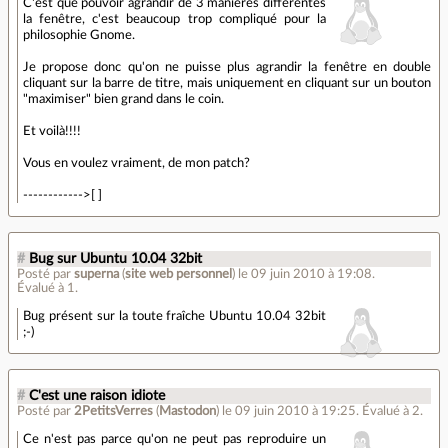
C'est que pouvoir agrandir de 3 manières différentes
la fenêtre, c'est beaucoup trop compliqué pour la
philosophie Gnome.
Je propose donc qu'on ne puisse plus agrandir la fenêtre en double
cliquant sur la barre de titre, mais uniquement en cliquant sur un bouton
"maximiser" bien grand dans le coin.
Et voilà!!!!
Vous en voulez vraiment, de mon patch?
------------>[ ]
#
Bug sur Ubuntu 10.04 32bit
Posté par
superna
(
site web personnel
)
le 09 juin 2010 à 19:08
.
Évalué à
1
.
Bug présent sur la toute fraîche Ubuntu 10.04 32bit
;-)
#
C'est une raison idiote
Posté par
2PetitsVerres
(
Mastodon
)
le 09 juin 2010 à 19:25
.
Évalué à
2
.
Ce n'est pas parce qu'on ne peut pas reproduire un