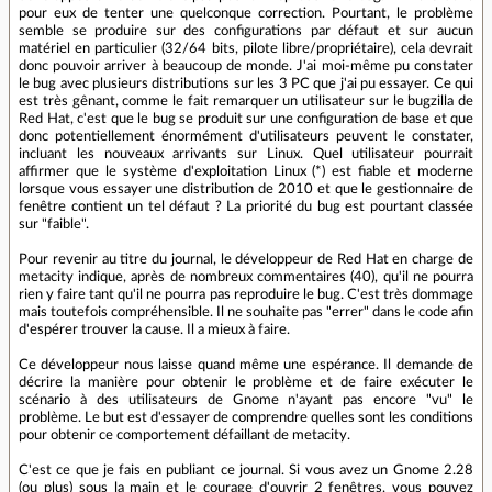
pour eux de tenter une quelconque correction. Pourtant, le problème
semble se produire sur des configurations par défaut et sur aucun
matériel en particulier (32/64 bits, pilote libre/propriétaire), cela devrait
donc pouvoir arriver à beaucoup de monde. J'ai moi-même pu constater
le bug avec plusieurs distributions sur les 3 PC que j'ai pu essayer. Ce qui
est très gênant, comme le fait remarquer un utilisateur sur le bugzilla de
Red Hat, c'est que le bug se produit sur une configuration de base et que
donc potentiellement énormément d'utilisateurs peuvent le constater,
incluant les nouveaux arrivants sur Linux. Quel utilisateur pourrait
affirmer que le système d'exploitation Linux (*) est fiable et moderne
lorsque vous essayer une distribution de 2010 et que le gestionnaire de
fenêtre contient un tel défaut ? La priorité du bug est pourtant classée
sur "faible".
Pour revenir au titre du journal, le développeur de Red Hat en charge de
metacity indique, après de nombreux commentaires (40), qu'il ne pourra
rien y faire tant qu'il ne pourra pas reproduire le bug. C'est très dommage
mais toutefois compréhensible. Il ne souhaite pas "errer" dans le code afin
d'espérer trouver la cause. Il a mieux à faire.
Ce développeur nous laisse quand même une espérance. Il demande de
décrire la manière pour obtenir le problème et de faire exécuter le
scénario à des utilisateurs de Gnome n'ayant pas encore "vu" le
problème. Le but est d'essayer de comprendre quelles sont les conditions
pour obtenir ce comportement défaillant de metacity.
C'est ce que je fais en publiant ce journal. Si vous avez un Gnome 2.28
(ou plus) sous la main et le courage d'ouvrir 2 fenêtres, vous pouvez