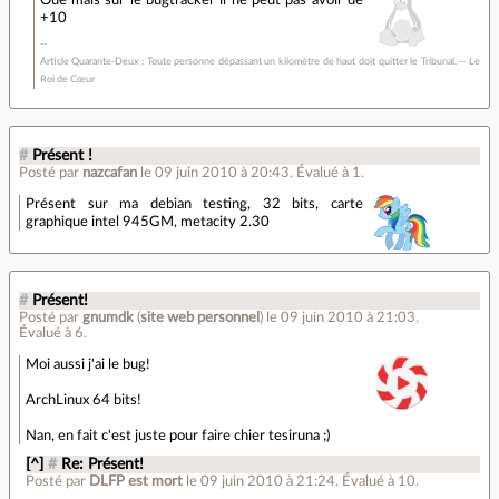
+10
Article Quarante-Deux : Toute personne dépassant un kilomètre de haut doit quitter le Tribunal. -- Le
Roi de Cœur
#
Présent !
Posté par
nazcafan
le 09 juin 2010 à 20:43
.
Évalué à
1
.
Présent sur ma debian testing, 32 bits, carte
graphique intel 945GM, metacity 2.30
#
Présent!
Posté par
gnumdk
(
site web personnel
)
le 09 juin 2010 à 21:03
.
Évalué à
6
.
Moi aussi j'ai le bug!
ArchLinux 64 bits!
Nan, en fait c'est juste pour faire chier tesiruna ;)
[^]
#
Re: Présent!
Posté par
DLFP est mort
le 09 juin 2010 à 21:24
.
Évalué à
10
.