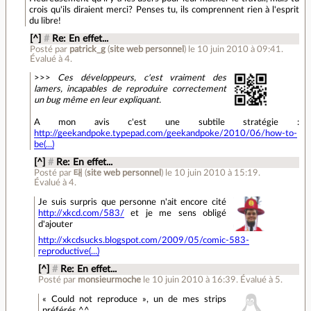
crois qu'ils diraient merci? Penses tu, ils comprennent rien à l'esprit
du libre!
[^]
#
Re: En effet...
Posté par
patrick_g
(
site web personnel
)
le 10 juin 2010 à 09:41
.
Évalué à
4
.
>>>
Ces développeurs, c'est vraiment des
lamers, incapables de reproduire correctement
un bug même en leur expliquant.
A mon avis c'est une subtile stratégie :
http://geekandpoke.typepad.com/geekandpoke/2010/06/how-to-
be(...)
[^]
#
Re: En effet...
Posté par
태
(
site web personnel
)
le 10 juin 2010 à 15:19
.
Évalué à
4
.
Je suis surpris que personne n'ait encore cité
http://xkcd.com/583/
et je me sens obligé
d'ajouter
http://xkcdsucks.blogspot.com/2009/05/comic-583-
reproductive(...)
[^]
#
Re: En effet...
Posté par
monsieurmoche
le 10 juin 2010 à 16:39
.
Évalué à
5
.
« Could not reproduce », un de mes strips
préférés ^^.