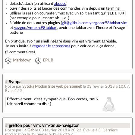
detach/attach (en utilisant
abduco
)
ouvrir des splits et lancer des commandes vim depuis un terminal
$EDITOR
utiliser la session courante vmux avec un split en tant qu'
crontab -e
(par exemple pour
)
à l'aide de deux autres plugins (
git@github.com:yazgoo/c98tabbar.vim
et
yazgoo/vmux-c98tabbar
), avoir une tabbar avec l'heure et l'usage
batterie
En pratique, avoir un shell intégré dans vim est vraiment agréable.
Je vous invite à
regarder le screencast
pour voir ce que ça donne.
(
2 commentaires
).
Markdown
EPUB
#
Sympa
Posté par
Sytoka Modon
(
site web personnel
)
le 03 février 2018 à 10:07
.
Évalué à
2
.
Effectivement, c'est sympathique. Bon certes, tmux
fait pareil comme tu dis ;-)
#
greffon pour vim: vim-tmux-navigator
Posté par
Le Gab
le 03 février 2018 à 20:22
.
Évalué à
3
.
Dernière
modification le 03 février 2018 à 20:22.