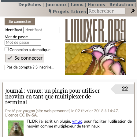
Dépêches
Journaux
Liens
Forums
Rédaction
🎙️ Projets Libres
Se connecter
Identifiant
Mot de passe
Connexion automatique
Pas de compte ? S’inscrire…
22
Journal
vmux: un plugin pour utiliser
neovim en tant que multiplexer de
terminal
Posté par
yazgoo
(
site web personnel
)
le 02 février 2018 à 14:47
.
Licence CC By‑SA.
TL;DR j'ai écrit un plugin,
vmux
, pour faciliter l'utilisation de
neovim comme multiplexeur de terminaux.