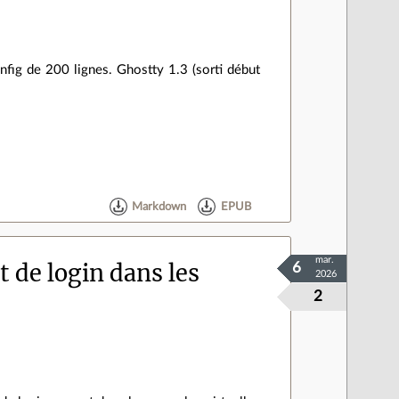
nfig de 200 lignes. Ghostty 1.3 (sorti début
Markdown
EPUB
mar.
 de login dans les
6
2026
2