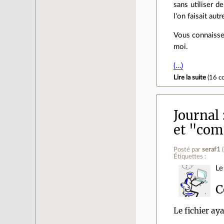
sans utiliser 
l'on faisait au
Vous connaissez
moi.
(…)
Lire la suite
(
16 c
Journal
et "com
Posté par
seraf1
(
Étiquettes :
Le
C
Le fichier ay