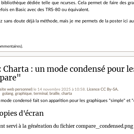
de bibliothèque dédiée telle que ncurses. Cela permet de faire des 
trefois en Basic avec des TRS-80 ou équivalent.
 sans doute déjà la méthode, mais je me permets de la poster ici au
ommentaires
).
Charta : un mode condensé pour l
pare"
site web personnel
)
le 14 novembre 2025 à 10:58
.
Licence CC By‑SA.
golang
graphique
terminal
braille
charta
 mode condensé fait son apparition pour les graphiques "simple" et 
opies d'écran
ant servi à la génération du fichier compare_condensed.png