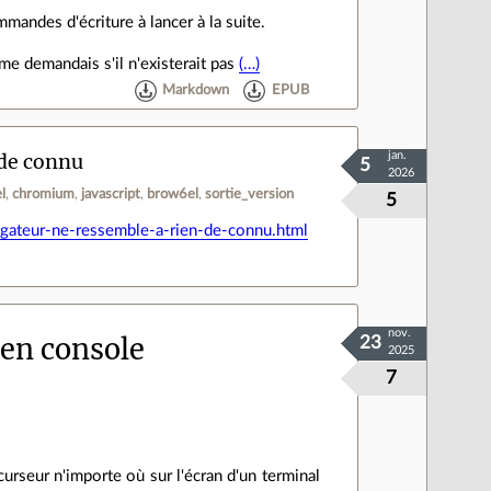
mandes d'écriture à lancer à la suite.
 me demandais s'il n'existerait pas
(…)
Markdown
EPUB
 de connu
jan.
5
2026
el
chromium
javascript
brow6el
sortie_version
5
igateur-ne-ressemble-a-rien-de-connu.html
nov.
en console
23
2025
7
urseur n'importe où sur l'écran d'un terminal