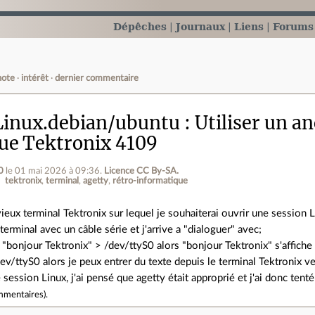
Dépêches
Journaux
Liens
Forums
note
intérêt
dernier commentaire
inux.debian/ubuntu
Utiliser un a
ue Tektronix 4109
0
le 01 mai 2026 à 09:36
.
Licence CC By‑SA.
tektronix
terminal
agetty
rétro-informatique
ieux terminal Tektronix sur lequel je souhaiterai ouvrir une session 
 terminal avec un câble série et j'arrive a "dialoguer" avec;
o "bonjour Tektronix" > /dev/ttyS0 alors "bonjour Tektronix" s'affiche 
dev/ttyS0 alors je peux entrer du texte depuis le terminal Tektronix ve
 session Linux, j'ai pensé que agetty était approprié et j'ai donc tent
mmentaires
).