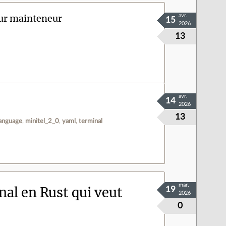
eur mainteneur
avr.
15
2026
13
avr.
14
2026
13
language
minitel_2_0
yaml
terminal
mar.
inal en Rust qui veut
19
2026
0