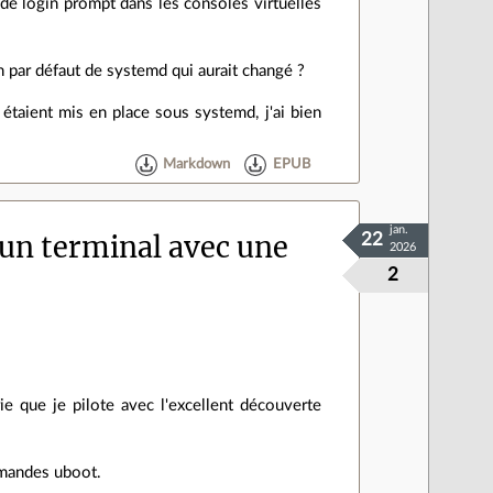
us de login prompt dans les consoles virtuelles
 par défaut de systemd qui aurait changé ?
 étaient mis en place sous systemd, j'ai bien
Markdown
EPUB
jan.
 un terminal avec une
22
2026
2
e que je pilote avec l'excellent découverte
mmandes uboot.