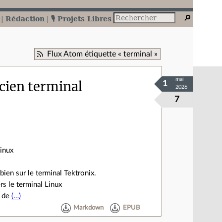
Rédaction
🎙️ Projets Libres
Flux Atom étiquette « terminal »
mai
ncien terminal
1
2026
7
Linux
bien sur le terminal Tektronix.
rs le terminal Linux
é de
(…)
Markdown
EPUB