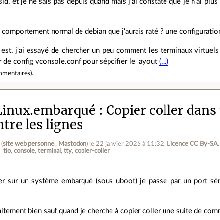
n sid, et je ne sais pas depuis quand mais j'ai constaté que je n'ai pl
comportement normal de debian que j'aurais raté ? une configuration
 est, j'ai essayé de chercher un peu comment les terminaux virtuels
er de config vconsole.conf pour sépcifier le layout
(…)
mmentaires
).
Linux.embarqué
Copier coller dans
tre les lignes
i
(
site web personnel
,
Mastodon
)
le 22 janvier 2026 à 11:32
.
Licence CC By‑SA.
tio
console
terminal
tty
copier-coller
r sur un système embarqué (sous uboot) je passe par un port séri
aitement bien sauf quand je cherche à copier coller une suite de co