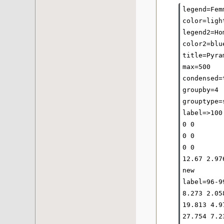
legend=Fem
color=light
legend2=Ho
color2=blue
title=Pyra
max=500

condensed=t
groupby=4

grouptype=s
label=>100

0 0

0 0

0 0

12.67 2.976
new

label=96-99
8.273 2.058
19.813 4.97
27.754 7.23