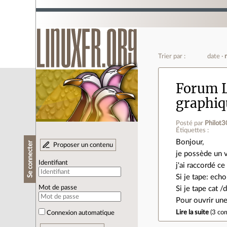
Trier par :
date
Forum L
graphiq
Posté par
Philot3
Étiquettes :
Bonjour,
Se connecter
Proposer un contenu
je possède un v
Identifiant
j'ai raccordé ce
Si je tape: ech
Mot de passe
Si je tape cat /
Pour ouvrir une
Lire la suite
(
3 co
Connexion automatique