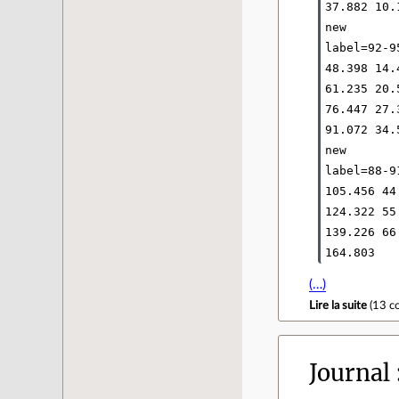
37.882 10.1
new

label=92-95
48.398 14.4
61.235 20.5
76.447 27.3
91.072 34.5
new

label=88-91
105.456 44.
124.322 55.
139.226 66.
164.803
(…)
Lire la suite
(
13 c
Journal