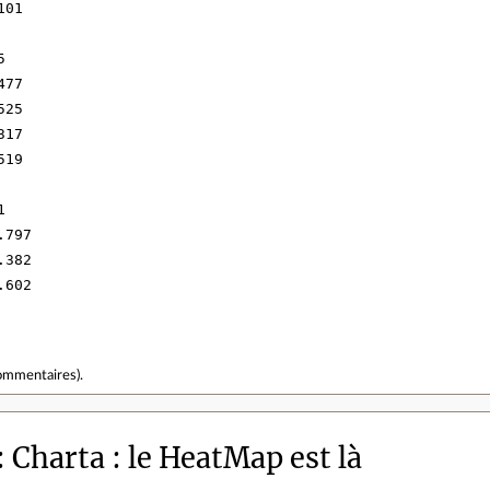
01



77

25

17

19



797

382

602

ommentaires
).
Charta : le HeatMap est là