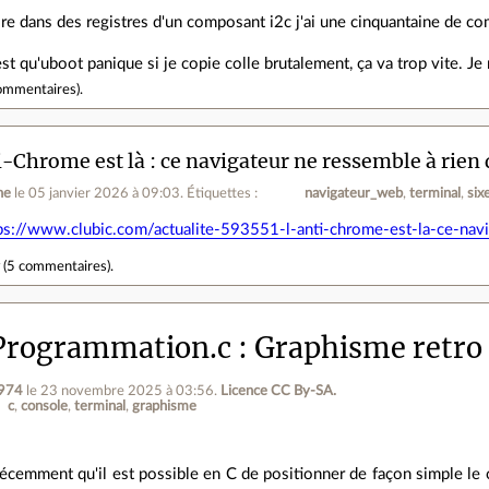
re dans des registres d'un composant i2c j'ai une cinquantaine de com
st qu'uboot panique si je copie colle brutalement, ça va trop vite. Je
ommentaires
).
i-Chrome est là : ce navigateur ne ressemble à rien
ne
le 05 janvier 2026 à 09:03
.
Étiquettes :
navigateur_web
terminal
six
ps://www.clubic.com/actualite-593551-l-anti-chrome-est-la-ce-nav
r
(
5 commentaires
).
Programmation.c
Graphisme retro 
k974
le 23 novembre 2025 à 03:56
.
Licence CC By‑SA.
c
console
terminal
graphisme
récemment qu'il est possible en C de positionner de façon simple le c