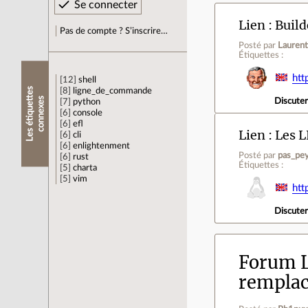
Lien
Build
Pas de compte ? S’inscrire…
Posté par
Laurent
Étiquettes :
htt
12
shell
L
e
s
é
t
i
q
u
e
t
e
s
c
o
n
n
e
x
e
8
ligne_de_commande
t
s
Discute
7
python
6
console
6
efl
Lien
Les L
6
cli
6
enlightenment
Posté par
pas_pe
6
rust
Étiquettes :
5
charta
5
vim
htt
Discute
Forum L
remplac