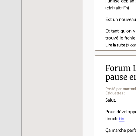
j'utilise debia
(ctrl+alt+Fn)
Est un nouveau 
Et tant qu'on y
trouvé le fichi
Lire la suite
(
9 co
Forum 
pause en
Posté par
marton
Étiquettes :
Salut,
Pour développe
linuxfr
tio
.
Ça marche parf