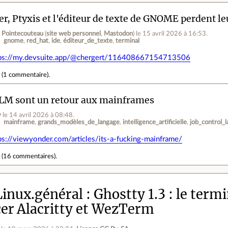
er, Ptyxis et l'éditeur de texte de GNOME perdent l
 Pointecouteau
(
site web personnel
,
Mastodon
)
le 15 avril 2026 à 16:53
.
gnome
red_hat
ide
éditeur_de_texte
terminal
ps://my.devsuite.app/@chergert/116408667154713506
r
(
1 commentaire
).
LM sont un retour aux mainframes
y
le 14 avril 2026 à 08:48
.
mainframe
grands_modèles_de_langage
intelligence_artificielle
job_control_
ps://viewyonder.com/articles/its-a-fucking-mainframe/
r
(
16 commentaires
).
inux.général
Ghostty 1.3 : le term
er Alacritty et WezTerm