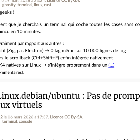
le 19 mars 2026 à 23:34
.
Licence CC By‑SA.
ghostty
terminal
linux
rust
geeks !!
ent que je cherchais un terminal qui coche toutes les cases sans co
aincu en 10 minutes.
raiment par rapport aux autres :
tif (Zig, pas Electron) → 0 lag même sur 10 000 lignes de log
s le scrollback (Ctrl+Shift+F) enfin intégrée nativement
TK4 natives sur Linux → s'intègre proprement dans un
(…)
ommentaires
).
inux.debian/ubuntu
Pas de prompt
ux virtuels
92
le 06 mars 2026 à 17:37
.
Licence CC By‑SA.
terminal
console