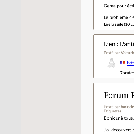
Genre pour écri
Le problème c'e
Lire la suite
(
10 c
Lien
L'ant
Posté par
Voltairi
htt
Discute
Forum 
Posté par
harloc
Étiquettes :
Bonjour à tous,
J'ai découvert 