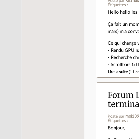
Posté par
Rh1nux
Étiquettes :
Hello hello les 
Ça fait un mom
mars) m'a conv
Ce qui change v
- Rendu GPU na
- Recherche dan
- Scrollbars G
Lire la suite
(
11 c
Forum L
termina
Posté par
moi13
Étiquettes :
Bonjour,