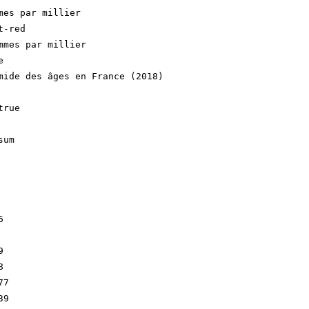
mes par millier

-red

mmes par millier



mide des âges en France (2018)

rue

um







7

9
