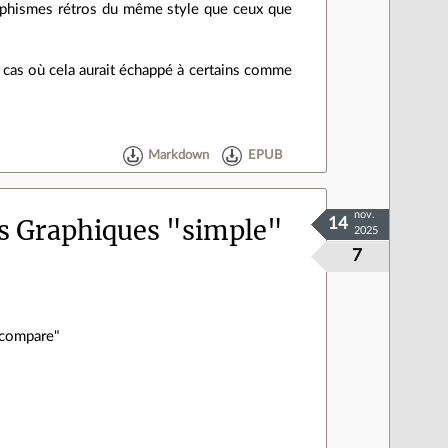
graphismes rétros du même style que ceux que
 cas où cela aurait échappé à certains comme
Markdown
EPUB
nov.
es Graphiques "simple"
14
2025
7
"compare"