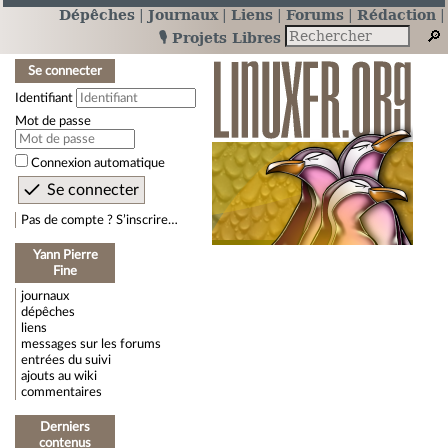
Dépêches
Journaux
Liens
Forums
Rédaction
🎙️ Projets Libres
Se connecter
Identifiant
Mot de passe
Connexion automatique
Pas de compte ? S’inscrire…
Yann Pierre
Fine
journaux
dépêches
liens
messages sur les forums
entrées du suivi
ajouts au wiki
commentaires
Derniers
contenus