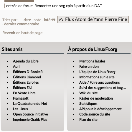
entrée de forum
Remonter une svg cpio à partir d'un DAT
Flux Atom de Yann Pierre Fine
Trier par :
date
note
intérêt
dernier commentaire
Revenir en haut de page
Sites amis
À propos de LinuxFr.org
Agenda du Libre
Mentions légales
April
Faire un don
Éditions D-BookeR
L’équipe de LinuxFr.org
Éditions Diamond
Informations sur le site
Éditions Eyrolles
Aide / Foire aux questions
Éditions ENI
Suivi des suggestions et bogues
En Vente Libre
Wiki du site
Framasoft
Règles de modération
La Quadrature du Net
Statistiques
Lea-Linux
API pour le développement
Open Source Initiative
Code source du site
Imprimerie Grafik Plus
Plan du site