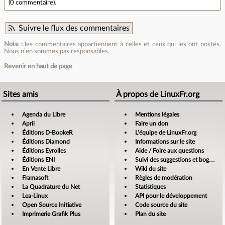
(
0 commentaire
).
Suivre le flux des commentaires
Note :
les commentaires appartiennent à celles et ceux qui les ont postés.
Nous n’en sommes pas responsables.
Revenir en haut de page
Sites amis
À propos de LinuxFr.org
Agenda du Libre
Mentions légales
April
Faire un don
Éditions D-BookeR
L’équipe de LinuxFr.org
Éditions Diamond
Informations sur le site
Éditions Eyrolles
Aide / Foire aux questions
Éditions ENI
Suivi des suggestions et bogues
En Vente Libre
Wiki du site
Framasoft
Règles de modération
La Quadrature du Net
Statistiques
Lea-Linux
API pour le développement
Open Source Initiative
Code source du site
Imprimerie Grafik Plus
Plan du site