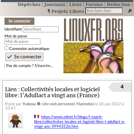
Dépêches
Journaux
Liens
Forums
Rédaction
🎙️ Projets Libres
Se connecter
Identifiant
Mot de passe
Connexion automatique
Pas de compte ? S’inscrire…
4
Lien
Collectivités locales et logiciel
libre: l’Adullact a vingt ans (France)
Posté par
Ysabeau 🧶
(
site web personnel
,
Mastodon
)
le 20 juin 2022 à
10:47
.
https://www.zdnet.fr/blogs/l-esprit-
libre/collectivites-locales-et-logiciel-libre-l-adullact-a-
vingt-ans-39943526.htm