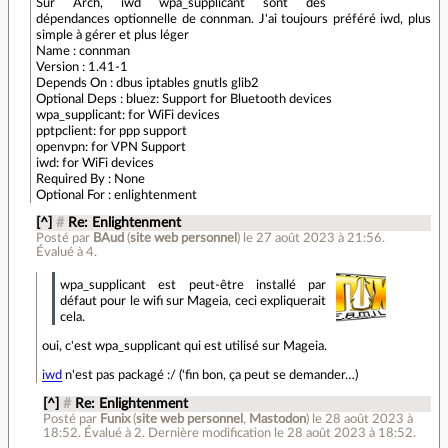
Sur Arch, iwd wpa_supplicant sont des
dépendances optionnelle de connman. J'ai toujours préféré iwd, plus
simple à gérer et plus léger
Name : connman
Version : 1.41-1
Depends On : dbus iptables gnutls glib2
Optional Deps : bluez: Support for Bluetooth devices
wpa_supplicant: for WiFi devices
pptpclient: for ppp support
openvpn: for VPN Support
iwd: for WiFi devices
Required By : None
Optional For : enlightenment
[^]
#
Re: Enlightenment
Posté par
BAud
(
site web personnel
)
le 27 août 2023 à 21:56
.
Évalué à
4
.
wpa_supplicant est peut-être installé par
défaut pour le wifi sur Mageia, ceci expliquerait
cela.
oui, c'est wpa_supplicant qui est utilisé sur Mageia.
iwd
n'est pas packagé :/ ('fin bon, ça peut se demander…)
[^]
#
Re: Enlightenment
Posté par
Funix
(
site web personnel
,
Mastodon
)
le 28 août 2023 à
18:52
.
Évalué à
2
.
Dernière modification le 28 août 2023 à 18:52.