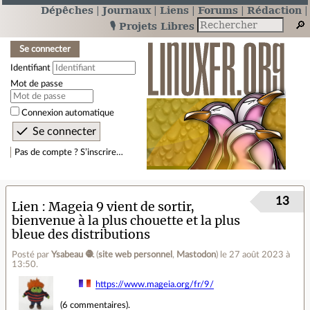
Dépêches
Journaux
Liens
Forums
Rédaction
🎙️ Projets Libres
Se connecter
Identifiant
Mot de passe
Connexion automatique
Pas de compte ? S’inscrire…
13
Lien
Mageia 9 vient de sortir,
bienvenue à la plus chouette et la plus
bleue des distributions
Posté par
Ysabeau 🧶
(
site web personnel
,
Mastodon
)
le 27 août 2023 à
13:50
.
https://www.mageia.org/fr/9/
(
6 commentaires
).