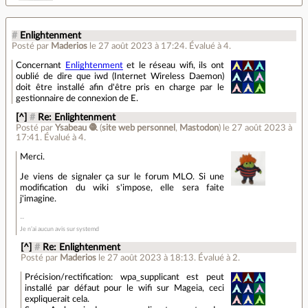
#
Enlightenment
Posté par
Maderios
le 27 août 2023 à 17:24
.
Évalué à
4
.
Concernant
Enlightenment
et le réseau wifi, ils ont
oublié de dire que iwd (Internet Wireless Daemon)
doit être installé afin d'être pris en charge par le
gestionnaire de connexion de E.
[^]
#
Re: Enlightenment
Posté par
Ysabeau 🧶
(
site web personnel
,
Mastodon
)
le 27 août 2023 à
17:41
.
Évalué à
4
.
Merci.
Je viens de signaler ça sur le forum MLO. Si une
modification du wiki s'impose, elle sera faite
j'imagine.
Je n’ai aucun avis sur systemd
[^]
#
Re: Enlightenment
Posté par
Maderios
le 27 août 2023 à 18:13
.
Évalué à
2
.
Précision/rectification: wpa_supplicant est peut
installé par défaut pour le wifi sur Mageia, ceci
expliquerait cela.