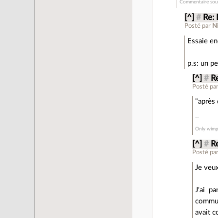
Commentaire sous
[^]
#
Re: 
Posté par
Ni
Essaie enc
p.s: un pe
[^]
#
Re
Posté pa
"après 
Only wimps
[^]
#
Re
Posté pa
Je veux
J'ai pa
commun
avait 