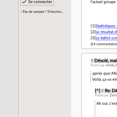
l'actuel groupe
Pas de compte ? S’inscrire…
[1]
Statistique
[2]
Le résultat 
[3]
Le ballot sc
(
24 commentaire
#
Désolé, mais
Posté par
windu.
après que Mic
Voilà, ça va mi
[^]
#
Re: Dé
Posté par
Zarm
Ah oui, c'e