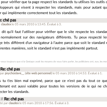
 pour vérifier que ta page respect les standards tu utilises les outil
oppeurs qui visent à respecter les standards, mais pour autant qu
r qui implémente correctement tout les standards.
e: ché pas
r
claudex
le 05 mars 2010 à 13:45
.
Évalué à
3
.
s dit qu'il faut l'utiliser pour vérifier que le site respecte les standa
 normalement sur des navigateurs différents. Tu peux respecté le
ge très différent d'un navigateur à l'autre parce que soit le standard n
érentes manières, soit le standard n'est pas implémenté partout.
-vous toujours que si la Gestapo avait les moyens de vous faire parler, les politiciens ont, eux, les mo
Re: ché pas
 par
psychoslave__
(
site web personnel
)
le 05 mars 2010 à 14:53
.
Évalué à
1
.
s tu t'es bien mal exprimé, parce que ce n'est pas du tout ce que
tenant est aussi valable pour toutes les versions de ie qui ne c
ecter les standards.
#
Re: ché pas
té par
claudex
le 05 mars 2010 à 17:56
.
Évalué à
3
.