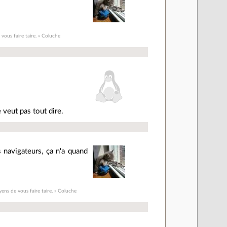
 vous faire taire. » Coluche
 veut pas tout dire.
 navigateurs, ça n'a quand
yens de vous faire taire. » Coluche