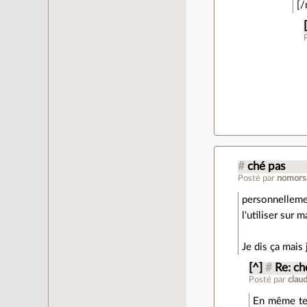
[
#
ché pas
Posté par
nomors
personnellemen
l'utiliser sur 
Je dis ça mais 
[^]
#
Re: ch
Posté par
clau
En même tem