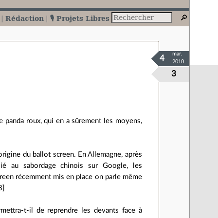
Rédaction
🎙️ Projets Libres
mar.
4
2010
3
le panda roux, qui en a sûrement les moyens,
'origine du ballot screen. En Allemagne, après
lié au sabordage chinois sur Google, les
screen récemment mis en place on parle même
3]
rmettra-t-il de reprendre les devants face à