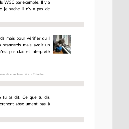
s du W3C par exemple. Il y a
e je sache il n'y a pas de
rds mais pour vérifier qu'il
s standards mais avoir un
'est pas clair et interprété
yens de vous faire taire. » Coluche
 tu as dit. Ce que tu dis
herchent absolument pas à