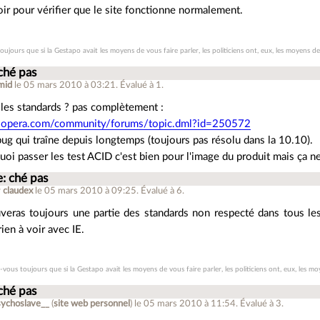
voir pour vérifier que le site fonctionne normalement.
ujours que si la Gestapo avait les moyens de vous faire parler, les politiciens ont, eux, les moyens de
ché pas
mid
le 05 mars 2010 à 03:21
.
Évalué à
1
.
les standards ? pas complètement :
y.opera.com/community/forums/topic.dml?id=250572
bug qui traîne depuis longtemps (toujours pas résolu dans la 10.10).
i passer les test ACID c'est bien pour l'image du produit mais ça ne
e: ché pas
r
claudex
le 05 mars 2010 à 09:25
.
Évalué à
6
.
uveras toujours une partie des standards non respecté dans tous les
en à voir avec IE.
-vous toujours que si la Gestapo avait les moyens de vous faire parler, les politiciens ont, eux, les mo
ché pas
sychoslave__
(
site web personnel
)
le 05 mars 2010 à 11:54
.
Évalué à
3
.