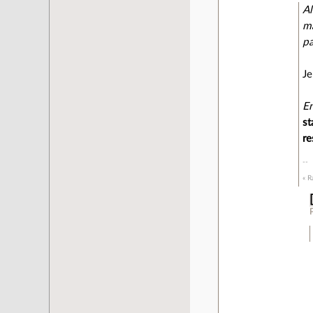
Al
ma
pa
Je
En
st
re
« R