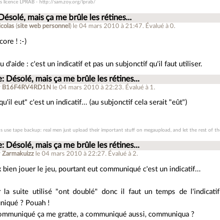
 licence LPRAB - http://sam.zoy.org/lprab/
Désolé, mais ça me brûle les rétines...
colas
(
site web personnel
)
le 04 mars 2010 à 21:47
.
Évalué à
0
.
ore ! :-)
u d'aide : c'est un indicatif et pas un subjonctif qu'il faut utiliser.
: Désolé, mais ça me brûle les rétines...
r
B16F4RV4RD1N
le 04 mars 2010 à 22:23
.
Évalué à
1
.
qu'il eut" c'est un indicatif... (au subjonctif cela serait "eût")
 use tape backup: real men just upload their important stuff on megaupload, and let the rest of th
: Désolé, mais ça me brûle les rétines...
r
Zarmakuizz
le 04 mars 2010 à 22:27
.
Évalué à
2
.
 bien jouer le jeu, pourtant eut communiqué c'est un indicatif...
r la suite utilisé "ont doublé" donc il faut un temps de l'indicatif
iqué ? Pouah !
communiqué ça me gratte, a communiqué aussi, communiqua ?