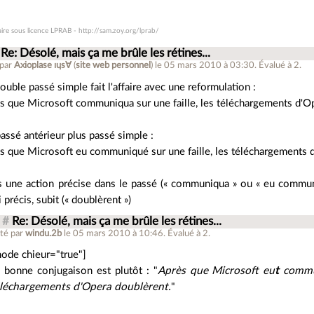
re sous licence LPRAB - http://sam.zoy.org/lprab/
Re: Désolé, mais ça me brûle les rétines...
 par
Axioplase ıɥs∀
(
site web personnel
)
le 05 mars 2010 à 03:30
.
Évalué à
2
.
ouble passé simple fait l'affaire avec une reformulation :
s que Microsoft communiqua sur une faille, les téléchargements d'O
assé antérieur plus passé simple :
s que Microsoft eu communiqué sur une faille, les téléchargements 
s une action précise dans le passé (« communiqua » ou « eu commu
 précis, subit (« doublèrent »)
#
Re: Désolé, mais ça me brûle les rétines...
té par
windu.2b
le 05 mars 2010 à 10:46
.
Évalué à
2
.
ode chieur="true"]
 bonne conjugaison est plutôt : "
Après que Microsoft eu
t
commun
éléchargements d'Opera doublèrent.
"