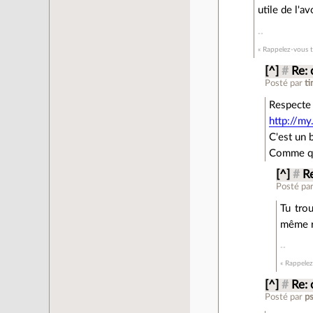
utile de l'a
« Rappelez-vous to
[^]
#
Re: 
Posté par
ti
Respecte 
http://m
C'est un 
Comme quo
[^]
#
R
Posté pa
Tu tro
même ri
« Rappelez
[^]
#
Re: 
Posté par
p