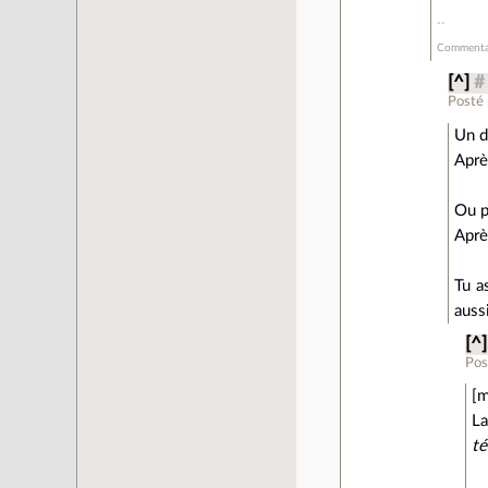
Commentai
[^]
#
Posté
Un d
Aprè
Ou p
Aprè
Tu a
aussi
[^]
Pos
[m
La
t