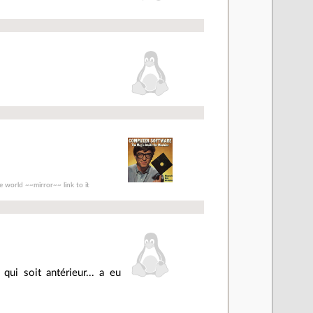
e world ~~mirror~~ link to it
 qui soit antérieur... a eu