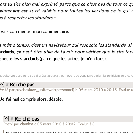
ors tu t'es bien mal exprimé, parce que ce n'est pas du tout ce qu
intenant est aussi valable pour toutes les versions de ie qui
s à respecter les standards.
 vais commenter mon commentaire:
 même temps, c'est un navigateur qui respecte les standards, si
andards
, ça peut être utile de l'avoir pour vérifier que le site 
specte les standards
(parce que les autres je m'en fous).
appelez-vous toujours que si la Gestapo avait les moyens de vous faire parler, les politiciens ont, eux
[^]
#
Re: ché pas
Posté par
psychoslave__
(
site web personnel
)
le 05 mars 2010 à 20:15
.
Évalué 
Je t'ai mal compris alors, désolé.
[^]
#
Re: ché pas
Posté par
claudex
le 05 mars 2010 à 20:32
.
Évalué à
3
.