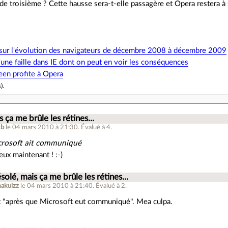
 de troisième ? Cette hausse sera-t-elle passagère et Opera restera à 
s sur l'évolution des navigateurs de décembre 2008 à décembre 2009
d'une faille dans IE dont on peut en voir les conséquences
reen profite à Opera
s
).
 ça me brûle les rétines...
2b
le 04 mars 2010 à 21:30
.
Évalué à
4
.
rosoft a
it
communiqué
eux maintenant ! :-)
solé, mais ça me brûle les rétines...
akuizz
le 04 mars 2010 à 21:40
.
Évalué à
2
.
st "après que Microsoft eut communiqué". Mea culpa.