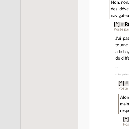
Non, non,
des dével
navigateu
[^]
#
R
Posté pa
J'ai pa
tourne
afficha
de diff
« Rappelez
[^]
#
Posté
Alor
main
resp
[^]
Pos