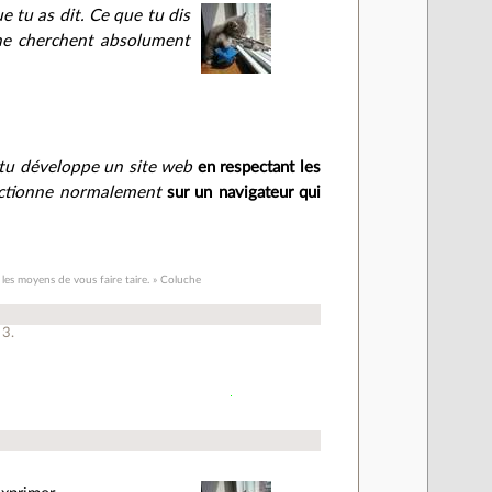
e tu as dit. Ce que tu dis
 ne cherchent absolument
 tu développe un site web
en respectant les
fonctionne normalement
sur un navigateur qui
, les moyens de vous faire taire. » Coluche
à
3
.