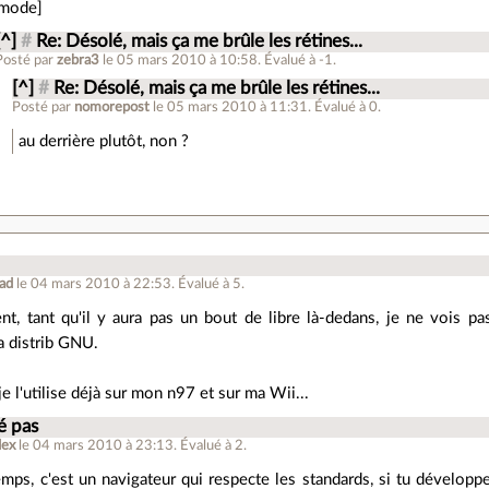
/mode]
[^]
#
Re: Désolé, mais ça me brûle les rétines...
Posté par
zebra3
le 05 mars 2010 à 10:58
.
Évalué à
-1
.
[^]
#
Re: Désolé, mais ça me brûle les rétines...
Posté par
nomorepost
le 05 mars 2010 à 11:31
.
Évalué à
0
.
au derrière plutôt, non ?
ad
le 04 mars 2010 à 22:53
.
Évalué à
5
.
t, tant qu'il y aura pas un bout de libre là-dedans, je ne vois pas
ma distrib GNU.
je l'utilise déjà sur mon n97 et sur ma Wii...
é pas
dex
le 04 mars 2010 à 23:13
.
Évalué à
2
.
ps, c'est un navigateur qui respecte les standards, si tu développe