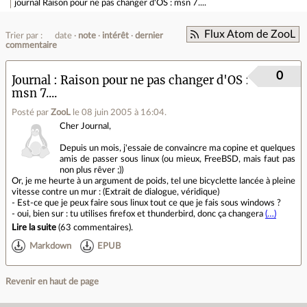
journal
Raison pour ne pas changer d'OS : msn 7....
Flux Atom de ZooL
Trier par :
date
note
intérêt
dernier
commentaire
0
Journal
Raison pour ne pas changer d'OS :
msn 7....
Posté par
ZooL
le 08 juin 2005 à 16:04
.
Cher Journal,
Depuis un mois, j'essaie de convaincre ma copine et quelques
amis de passer sous linux (ou mieux, FreeBSD, mais faut pas
non plus rêver ;))
Or, je me heurte à un argument de poids, tel une bicyclette lancée à pleine
vitesse contre un mur : (Extrait de dialogue, véridique)
- Est-ce que je peux faire sous linux tout ce que je fais sous windows ?
- oui, bien sur : tu utilises firefox et thunderbird, donc ça changera
(…)
Lire la suite
(
63 commentaires
).
Markdown
EPUB
Revenir en haut de page