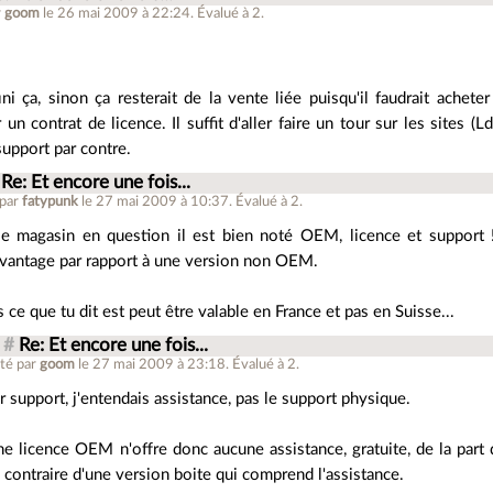
r
goom
le 26 mai 2009 à 22:24
.
Évalué à
2
.
ini ça, sinon ça resterait de la vente liée puisqu'il faudrait achet
 un contrat de licence. Il suffit d'aller faire un tour sur les sites (L
upport par contre.
Re: Et encore une fois...
 par
fatypunk
le 27 mai 2009 à 10:37
.
Évalué à
2
.
le magasin en question il est bien noté OEM, licence et support 
vantage par rapport à une version non OEM.
s ce que tu dit est peut être valable en France et pas en Suisse...
#
Re: Et encore une fois...
té par
goom
le 27 mai 2009 à 23:18
.
Évalué à
2
.
r support, j'entendais assistance, pas le support physique.
e licence OEM n'offre donc aucune assistance, gratuite, de la part 
 contraire d'une version boite qui comprend l'assistance.