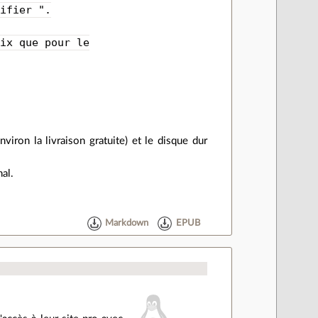
difier ".
rix que pour le
viron la livraison gratuite) et le disque dur
al.
Markdown
EPUB