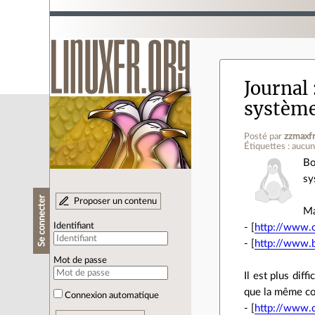
Journal
système
Posté par
zzmaxf
Étiquettes : aucu
Bo
sy
Se connecter
Proposer un contenu
Ma
Identifiant
- [
http://www.c
- [
http://www.b
Mot de passe
Il est plus dif
que la même co
Connexion automatique
- [
http://www.d