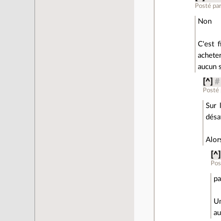
Posté pa
Non
C'est f
acheter
aucun s
[^]
#
Posté
Sur 
désa
Alor
[^]
Pos
pa
Un
au