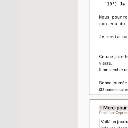
- "10°) Je 
Nous pourro
contenu du 
Je reste na
Ce que j'ai eff
vierge.
Il me semble qu
Bonne journée e
(
33 commentaire
#
Merci pour 
Posté par
Cyprie
Voilà un journa