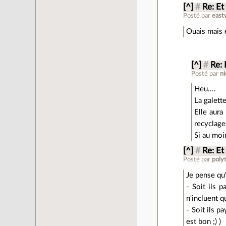
[^]
#
Re: Et
Posté par
eas
Ouais mais e
[^]
#
Re: 
Posté par
ni
Heu....
La galette
Elle aura
recyclage
Si au moi
[^]
#
Re: Et
Posté par
poly
Je pense qu
- Soit ils 
n'incluent q
- Soit ils p
est bon ;) )