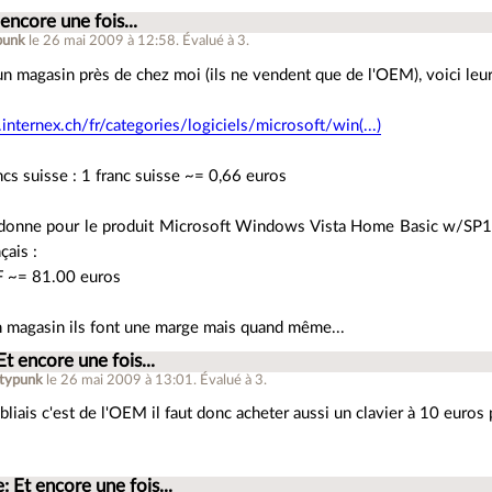
 encore une fois...
punk
le 26 mai 2009 à 12:58
.
Évalué à
3
.
un magasin près de chez moi (ils ne vendent que de l'OEM), voici leurs
nternex.ch/fr/categories/logiciels/microsoft/win(...)
ncs suisse : 1 franc suisse ~= 0,66 euros
donne pour le produit Microsoft Windows Vista Home Basic w/SP1 
çais :
 ~= 81.00 euros
n magasin ils font une marge mais quand même...
Et encore une fois...
atypunk
le 26 mai 2009 à 13:01
.
Évalué à
3
.
bliais c'est de l'OEM il faut donc acheter aussi un clavier à 10 euros 
: Et encore une fois...