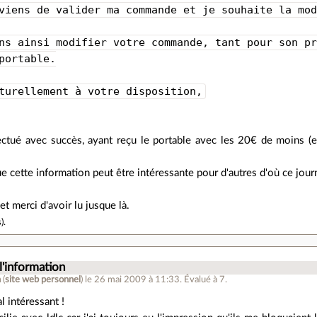
viens de valider ma commande et je souhaite la mo
ns ainsi modifier votre commande, tant pour son p
portable.
turellement à votre disposition,
ectué avec succès, ayant reçu le portable avec les 20€ de moins (en
e cette information peut être intéressante pour d'autres d'où ce journ
t merci d'avoir lu jusque là.
s
).
l'information
n
(
site web personnel
)
le 26 mai 2009 à 11:33
.
Évalué à
7
.
l intéressant !