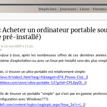
Dépêches
Journaux
Liens
Forums
Acheter un ordinateur portable sou
 pré-installé)
r
le 26 mai 2009 à 11:26
.
ne
njour à tous, après les nombreuses offres de ces dernières années 
stème d'exploitation ou avec un linux pré-installé sera des plus simpl
is, si trouver un ultra-portable est relativement simple:
levo.fr/index1.html?lang=fr&target=d74_Promo-Cle(...)
]
hibox.com/store/ultra-portable-12?gclid=CPLIlpy0(...)
]
ficile de trouver un portable "simple" qui n'est pas en gamme profess
nfiguration avec Windows???):
ell.com/content/topics/segtopic.aspx/linux_3x?c=(...)
]