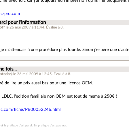
ilie avec ldlc car j'ai toujours eu l'impression qu'ils me bloquaient 
lc-pro.com
rci pour l'information
xfr
le 26 mai 2009 à 11:44
.
Évalué à
8
.
je m'attendais à une procédure plus lourde. Sinon j'espère que d'autre
e fois...
stodon
)
le 26 mai 2009 à 12:45
.
Évalué à
8
.
nné de lire un prix aussi bas pour une licence OEM.
LDLC, l'edition familiale non OEM est tout de meme à 250€ !
dlc.com/fiche/PB00052246.html
 et la pratique c'est pareil. En pratique c'est pas vrai.