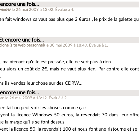
 encore une fois...
twind☯
le 26 mai 2009 à 13:02
.
Évalué à
4
.
n fait windows ca vaut pas plus que 2 €uros , le prix de la galette qu
Et encore une fois...
clone
(
site web personnel
)
le 30 mai 2009 à 18:49
.
Évalué à
1
.
, maintenant qu'elle est pressée, elle ne sert plus à rien.
 eu alors un coût de 2€, mais ne vaut plus rien. Par contre elle co
.
ns ils vendez leur chose sur des CDRW...
 encore une fois...
tan
le 26 mai 2009 à 13:12
.
Évalué à
2
.
'en fait on peut voir les choses comme ça :
payent la licence Windows 50 euros, la revendait 70 dans leur offr
ue la marge qu'ils se font dessus
ayent la licence 50, la revendait 100 et nous font une ristourne et s