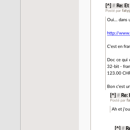
[^]
#
Re: Et
Posté par
faty
Oui... dans 
http://www.i
C'est en fra
Doc ce qui 
32-bit - fran
123.00 CHF
Bon c'est u
[^]
#
Re: 
Posté par
f
Ah et j'ou
[^]
#
Re