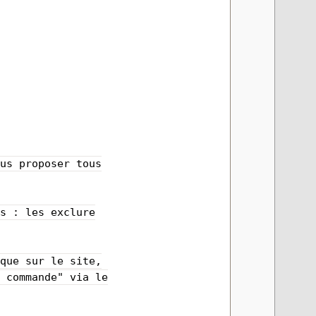
ous proposer tous
as : les exclure
.
èque sur le site,
o commande" via le