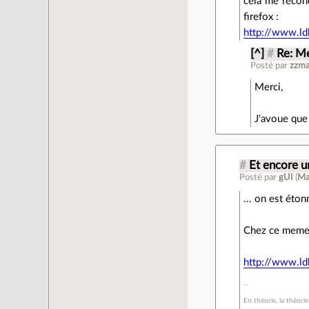
cela me réconc
firefox :
http://www.ld
[^]
#
Re: Me
Posté par
zzma
Merci,
J'avoue que 
#
Et encore un
Posté par
gUI
(
Ma
... on est éto
Chez ce meme 
http://www.l
En théorie, la théorie