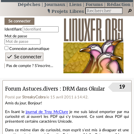
Dépêches
Journaux
Liens
Forums
Rédaction
🎙️ Projets Libres
Se connecter
Identifiant
Mot de passe
Connexion automatique
Pas de compte ? S’inscrire…
19
Forum Astuces.divers
DRM dans Okular
Posté par
StreakyCobra
le 15 avril 2011 à 14:42
.
Amis du jour, Bonjour!
En lisant le
journal de Troy McClure
je me suis laissé emporter par ma
curiosité et ai ouvert les PDF qui s'y trouvent. Ce sont deux PDF qui
présentent certains caractères Unicode.
Dans ce même élan de curiosité, mon esprit s'est mis à divaguer et une