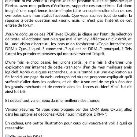
question m'est venue à l'esprit: «Est-ce possible?». Est-ce possible que
Firefox, avec mes polices d'écritures, supporte ces caractères. J'ai donc
imaginé une expérience toute simple: faire un copier/coller d'un de ces
symboles dans mon statut facebook. Que vous sachiez tout de suite, la
réponse à cette question est «non», mais ici n'est pas l'intérêt de cet
entrée de forum.
J'ouvre donc un de ces PDF avec Okular, je clique sur l'outil de sélection
de texte, sélectionne tant bien que mal le smiley, effectue un clic droit, et
là... une vision d'horreur... les bras m'en tombèrent: «Copie interdite par
DRM.» Que...? quoi...? comment...? qui est ce DRM...? pourquoi...? Tels
furent les premières pensées qui me traversèrent l'esprit.
D'une fois le choc passé, les jurons sortis, je me mis à chercher une
explication sur internet de cette «trahison» d'un de mes meilleurs amis
logiciel! Après quelques recherches, je suis tombé sur une explication au
fin fond d'une page du web underground où une personne expliquait qu'il
suffisait d'aller dans les options, et de dire à son ami de ne plus écouter
les grands méchants et de revenir dans les forces du bien! Ainsi fut dit
ainsi fut fait.
Et depuis tout va le mieux dans le meilleurs des monde.
Version résumé: "Si vous êtes bloqués par des DRM dans Okular, allez
dans les options et décochez «Obéir aux limitations DRM»".
En cadeau, une petite illustration pour ceux qui voudraient voir à quoi ça
ressemble: