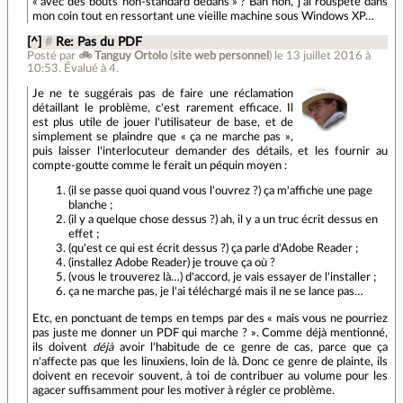
« avec des bouts non-standard dedans » ? Bah non, j’ai rouspété dans
mon coin tout en ressortant une vieille machine sous Windows XP…
[^]
#
Re: Pas du PDF
Posté par
🚲 Tanguy Ortolo
(
site web personnel
)
le 13 juillet 2016 à
10:53
.
Évalué à
4
.
Je ne te suggérais pas de faire une réclamation
détaillant le problème, c'est rarement efficace. Il
est plus utile de jouer l'utilisateur de base, et de
simplement se plaindre que « ça ne marche pas »,
puis laisser l'interlocuteur demander des détails, et les fournir au
compte-goutte comme le ferait un péquin moyen :
(il se passe quoi quand vous l'ouvrez ?) ça m'affiche une page
blanche ;
(il y a quelque chose dessus ?) ah, il y a un truc écrit dessus en
effet ;
(qu'est ce qui est écrit dessus ?) ça parle d'Adobe Reader ;
(installez Adobe Reader) je trouve ça où ?
(vous le trouverez là…) d'accord, je vais essayer de l'installer ;
ça ne marche pas, je l'ai téléchargé mais il ne se lance pas…
Etc, en ponctuant de temps en temps par des « mais vous ne pourriez
pas juste me donner un PDF qui marche ? ». Comme déjà mentionné,
ils doivent
déjà
avoir l'habitude de ce genre de cas, parce que ça
n'affecte pas que les linuxiens, loin de là. Donc ce genre de plainte, ils
doivent en recevoir souvent, à toi de contribuer au volume pour les
agacer suffisamment pour les motiver à régler ce problème.