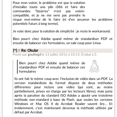
Pour mon voisin, le problème est que la solution
d'installer toute une pile i386 et faire des
commandes "bizarres" n'est pas voisin-
compatible, et je ne me sens pas prendre le
risque moi-même de le faire (ni d'en assumer les problème
potentiels futurs à long terme).
Je vote donc pour la solution de simplicité : je reste le workaround.
Bien pourri chez Adobe quand même de standardiser PDF et
ensuite de balancer ces formulaires, un sale coup pour Linux.
[^]
#
Re: Okular
Posté par
gouttegd
le 13 juillet 2016 à 10:13
.
Évalué à
3
.
Bien pourri chez Adobe quand même de
standardiser PDF et ensuite de balancer ces
formulaires
Ils ont fait le même coup avec l’inclusion de vidéo dans un PDF. La
version standardisée du format dispose de deux méthodes
différentes pour inclure une vidéo (qui sont, au moins
partiellement, prises en charge par les lecteurs libres), mais juste
après la parution du standard ISO Adobe a ajouté une troisième
méthode non-standard à base de Flash, que seules les versions
Windows et Mac OS X de Acrobat Reader savent lire… Et
évidemment, c’est maintenant devenue la méthode utilisée par
défaut par Acrobat.