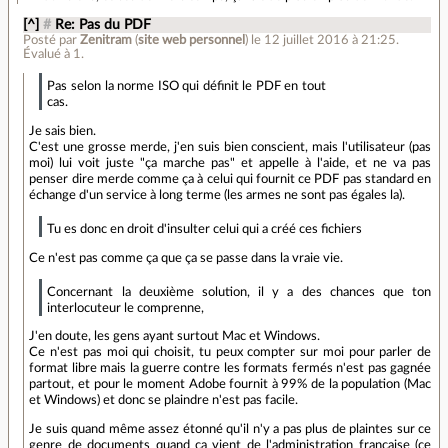
[^]
#
Re: Pas du PDF
Posté par
Zenitram
(
site web personnel
)
le 12 juillet 2016 à 21:25
.
Évalué à
1
.
Pas selon la norme ISO qui définit le PDF en tout
cas.
Je sais bien.
C'est une grosse merde, j'en suis bien conscient, mais l'utilisateur (pas
moi) lui voit juste "ça marche pas" et appelle à l'aide, et ne va pas
penser dire merde comme ça à celui qui fournit ce PDF pas standard en
échange d'un service à long terme (les armes ne sont pas égales la).
Tu es donc en droit d'insulter celui qui a créé ces fichiers
Ce n'est pas comme ça que ça se passe dans la vraie vie.
Concernant la deuxième solution, il y a des chances que ton
interlocuteur le comprenne,
J'en doute, les gens ayant surtout Mac et Windows.
Ce n'est pas moi qui choisit, tu peux compter sur moi pour parler de
format libre mais la guerre contre les formats fermés n'est pas gagnée
partout, et pour le moment Adobe fournit à 99% de la population (Mac
et Windows) et donc se plaindre n'est pas facile.
Je suis quand même assez étonné qu'il n'y a pas plus de plaintes sur ce
genre de documents quand ça vient de l'administration française (ce