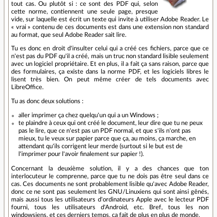
tout cas. Ou plutôt si : ce sont des PDF qui, selon
cette norme, contiennent une seule page, presque
vide, sur laquelle est écrit un texte qui invite à utiliser Adobe Reader. Le
« vrai » contenu de ces documents est dans une extension non standard
au format, que seul Adobe Reader sait lire.
Tu es donc en droit d'insulter celui qui a créé ces fichiers, parce que ce
n'est pas du PDF qu'il a créé, mais un truc non standard lisible seulement
avec un logiciel propriétaire. Et en plus, il a fait ça sans raison, parce que
des formulaires, ça existe dans la norme PDF, et les logiciels libres le
lisent très bien. On peut même créer de tels documents avec
LibreOffice.
Tu as donc deux solutions :
aller imprimer ça chez quelqu'un qui a un Windows ;
te plaindre à ceux qui ont créé le document, leur dire que tu ne peux
pas le lire, que ce n'est pas un PDF normal, et que s'ils n'ont pas
mieux, tu le veux sur papier parce que ça, au moins, ça marche, en
attendant qu'ils corrigent leur merde (surtout si le but est de
l'imprimer pour l'avoir finalement sur papier !).
Concernant la deuxième solution, il y a des chances que ton
interlocuteur le comprenne, parce que tu ne dois pas être seul dans ce
cas. Ces documents ne sont probablement lisible qu'avec Adobe Reader,
donc ce ne sont pas seulement les GNU/Linuxiens qui sont ainsi gênés,
mais aussi tous les utilisateurs d'ordinateurs Apple avec le lecteur PDF
fourni, tous les utilisateurs d'Android, etc. Bref, tous les non
windowsiens, et ces derniers temps, ça fait de plus en plus de monde.