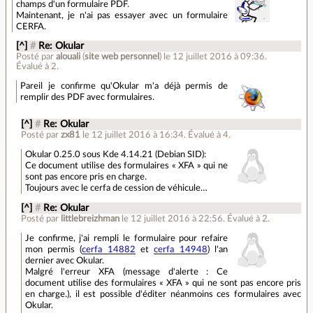
champs d'un formulaire PDF.
Maintenant, je n'ai pas essayer avec un formulaire
CERFA.
[^]
#
Re: Okular
Posté par
alouali
(
site web personnel
)
le 12 juillet 2016 à 09:36
.
Évalué à
2
.
Pareil je confirme qu'Okular m'a déjà permis de
remplir des PDF avec formulaires.
[^]
#
Re: Okular
Posté par
zx81
le 12 juillet 2016 à 16:34
.
Évalué à
4
.
Okular 0.25.0 sous Kde 4.14.21 (Debian SID):
Ce document utilise des formulaires « XFA » qui ne
sont pas encore pris en charge.
Toujours avec le cerfa de cession de véhicule…
[^]
#
Re: Okular
Posté par
littlebreizhman
le 12 juillet 2016 à 22:56
.
Évalué à
2
.
Je confirme, j'ai rempli le formulaire pour refaire
mon permis (
cerfa 14882
et
cerfa 14948
) l'an
dernier avec Okular.
Malgré l'erreur XFA (message d'alerte : Ce
document utilise des formulaires « XFA » qui ne sont pas encore pris
en charge.), il est possible d'éditer néanmoins ces formulaires avec
Okular.