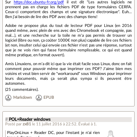
Sur
https://doc.ubuntu-fr.org/pdf
il est dit "Les autres logiciels ne
prennent pas en charge les fichiers PDF de type formulaires CERFA.
Ceux-ci comportent des champs et une signature électronique". Euh…
Ben j'ai besoin de lire des PDF avec des champs tiens!
Adobe ne propose plus du tout de lecteur PDF pour Linux (en 2016
quand même, avec plein de ens avec des Chromebook et compagnie, pas
mal…), et une recherche sur la toile ne m'a pas permis de trouver un
logiciel (libre ou non, ça coûter 1000€ non plus) capable de lire ces fichiers
(et non, insulter celui qui envoie ces fichier n'est pas une réponse, surtout
que je ne vois rien qui fasse formulaire remplissable, ce qui est quand
même pratique, en format ouvert).
Amis Linuxiens, on m'a dit ici que la vie était facile sous Linux, donc on fait
comment pour pouvoir même que imprimer ces PDF? J'aime bien mes
voisins et veut bien servir de "workaround" sous Windows pour imprimer
leurs documents, mais ça serait plus sympa si ils peuvent être
autonomes.
(
25 commentaires
).
Markdown
EPUB
#
POL+Reader windows
Posté par
zx81
le 11 juillet 2016 à 22:52
.
Évalué à
1
.
PlayOnLinux + Reader DC, pour l'instant je n'ai rien