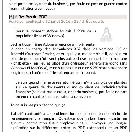
n'est pas le cas la, c'est du business), pas foule ne part en guerre contre
l'administration à ce niveau?
[^]
#
Re: Pas du PDF
Posté par
gouttegd
le 12 juillet 2016 à 23:43
.
Évalué à
5
.
pour le moment Adobe fournit à 99% de la
population (Mac et Windows)
Sachant que même Adobe a renoncé à implémenter
la prise en charge des formulaires XFA dans les versions iOS et
Android d’Acrobat Reader, et vu qu’il y a, me semble-t-il, de plus en
plus de gens qui n’utilisent plus autre chose qu’une tablette (ou une
« phablette ») en lieu et place d’un ordinateur généraliste (donc sans
Windows ni MacOS X), je ne suis pas sûr que ce 99% reste vrai encore
longtemps, ni même qu’il le soit encore maintenant.
Je suis quand même assez étonné qu'il n'y a pas plus de plaintes
sur ce genre de documents quand ça vient de l'administration
française (ce n'est pas le cas la, c'est du business), pas foule ne part
en guerre contre l'administration à ce niveau?
Je ne suis pas plus étonné que ça.
J’ai été confronté à ce problème lors de mon embauche (fiche de
renseignement à remplir). Qu’est-ce que j’allais faire, « partir en
guerre » contre mon futur employeur et lui envoyer une longue
explication sur la différence entre un PDF « standard » et un PDF