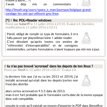
trouvé d'autre… :-(
J'avais déja mis un commentaire :
http://linuxfr.org/users/space_e_man/journaux/belgique-grand-
sondage-les-asb-qui-utilisent-gnu-linux
[^]
#
Re: POL+Reader windows
Posté par
bubar🦥
le 11 juillet 2016 à 23:10
.
Évalué à
4
.
Dernière
modification le 11 juillet 2016 à 23:11.
Pareil, obligé de remplir ce type de formulaire, il m'a
fallu passer par playonlinux/wine + adobe reader.
C'est désolant qu'après toutes ces années de
"référentiel d'interopérabilité" et de consignes
ministérielles, certains formulaires n'aient toujours pas été mis à jour.
#
tu n'as pas trouvé 'acroread' dans les depots de ton linux ?
Posté par
NeoX
le 12 juillet 2016 à 00:37
.
Évalué à
0
.
la derniere fois que j'ai eu ca (en 2013 et 2014), j'ai
installé acroread qui etait dans les depots (certes non
free) des distribs
alors certes acroread en 9.5.5 date de 2013,
mais il est fort probable que le formulaire cerfa date de la meme epoque
donc soit compatible.
ensuite je crois qu'il existait un moyen d'importer le PDF dans libreoffice