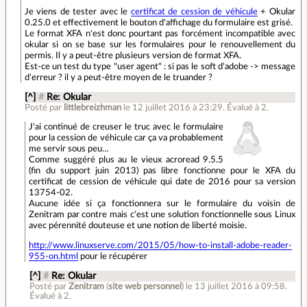
Je viens de tester avec le
certificat de cession de véhicule
+ Okular
0.25.0 et effectivement le bouton d'affichage du formulaire est grisé.
Le format XFA n'est donc pourtant pas forcément incompatible avec
okular si on se base sur les formulaires pour le renouvellement du
permis. Il y a peut-être plusieurs version de format XFA.
Est-ce un test du type "user agent" : si pas le soft d'adobe -> message
d'erreur ? il y a peut-être moyen de le truander ?
[^]
#
Re: Okular
Posté par
littlebreizhman
le 12 juillet 2016 à 23:29
.
Évalué à
2
.
J'ai continué de creuser le truc avec le formulaire
pour la cession de véhicule car ça va probablement
me servir sous peu…
Comme suggéré plus au le vieux acroread 9.5.5
(fin du support juin 2013) pas libre fonctionne pour le XFA du
certificat de cession de véhicule qui date de 2016 pour sa version
13754-02.
Aucune idée si ça fonctionnera sur le formulaire du voisin de
Zenitram par contre mais c'est une solution fonctionnelle sous Linux
avec pérennité douteuse et une notion de liberté moisie.
http://www.linuxserve.com/2015/05/how-to-install-adobe-reader-
955-on.html
pour le récupérer
[^]
#
Re: Okular
Posté par
Zenitram
(
site web personnel
)
le 13 juillet 2016 à 09:58
.
Évalué à
2
.