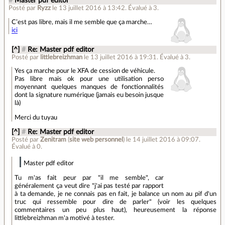
#
Master pdf editor
Posté par
Ryzz
le 13 juillet 2016 à 13:42
.
Évalué à
3
.
C’est pas libre, mais il me semble que ça marche…
ici
[^]
#
Re: Master pdf editor
Posté par
littlebreizhman
le 13 juillet 2016 à 19:31
.
Évalué à
3
.
Yes ça marche pour le XFA de cession de véhicule.
Pas libre mais ok pour une utilisation perso
moyennant quelques manques de fonctionnalités
dont la signature numérique (jamais eu besoin jusque
là)
Merci du tuyau
[^]
#
Re: Master pdf editor
Posté par
Zenitram
(
site web personnel
)
le 14 juillet 2016 à 09:07
.
Évalué à
0
.
Master pdf editor
Tu m'as fait peur par "il me semble", car
généralement ça veut dire "j'ai pas testé par rapport
à ta demande, je ne connais pas en fait, je balance un nom au pif d'un
truc qui ressemble pour dire de parler" (voir les quelques
commentaires un peu plus haut), heureusement la réponse
littlebreizhman m'a motivé à tester.