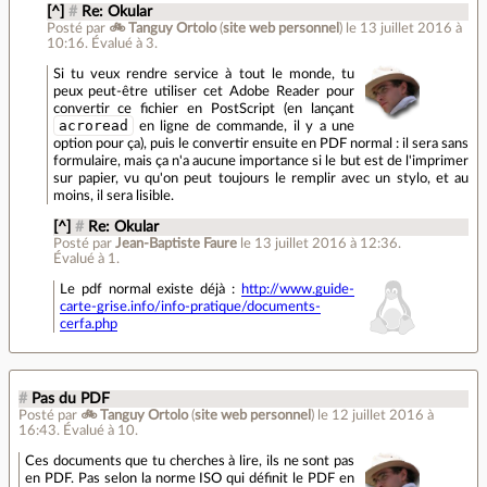
[^]
#
Re: Okular
Posté par
🚲 Tanguy Ortolo
(
site web personnel
)
le 13 juillet 2016 à
10:16
.
Évalué à
3
.
Si tu veux rendre service à tout le monde, tu
peux peut-être utiliser cet Adobe Reader pour
convertir ce fichier en PostScript (en lançant
acroread
en ligne de commande, il y a une
option pour ça), puis le convertir ensuite en PDF normal : il sera sans
formulaire, mais ça n'a aucune importance si le but est de l'imprimer
sur papier, vu qu'on peut toujours le remplir avec un stylo, et au
moins, il sera lisible.
[^]
#
Re: Okular
Posté par
Jean-Baptiste Faure
le 13 juillet 2016 à 12:36
.
Évalué à
1
.
Le pdf normal existe déjà :
http://www.guide-
carte-grise.info/info-pratique/documents-
cerfa.php
#
Pas du PDF
Posté par
🚲 Tanguy Ortolo
(
site web personnel
)
le 12 juillet 2016 à
16:43
.
Évalué à
10
.
Ces documents que tu cherches à lire, ils ne sont pas
en PDF. Pas selon la norme ISO qui définit le PDF en