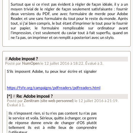
Surtout que si ce n'est pas évident à régler de façon idéale, il y a un
moyen trivial de le régler de façon seulement satisfaisante : fournir
deux versions du PDF, une avec formulaire de merde pour Adobe
Reader, et une sans formulaire du tout pour le reste du monde. Après
tout, si j'ai bien compris, le but étant d'imprimer le tout pour le fournir
sur papier, le formulaire remplissable sur ordinateur avant
l'impression, c'est seulement du caviar tout à fait superflu, quand on
ne l'a pas, on imprimer et on remplit a posteriori avec un stylo.
#
Adobe imposé ?
Posté par
NumOpen
le 12 juillet 2016 à 18:22
.
Évalué à
3
.
S'ils imposent Adobe, tu peux leur écrire et signaler
https://fsfe.org/campaigns/pdfreaders/pdfreaders.html
[^]
#
Re: Adobe imposé ?
Posté par
Zenitram
(
site web personnel
)
le 12 juillet 2016 à 21:19
.
Évalué à
1
.
Ils n'imposent rien, si tu n'es pas content tu n'as pas
le service et voila. Sérieux, quitte à changer, ce genre
de réponse donne envie de changer d'OS plutôt
tellement ils est à mille lieux de comprendre
l'utilisateur.