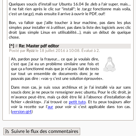
Quelques soucis d'install sur Ubuntu 16.04 (le .deb a l'air super, mais…
Il ne fait rien après le clic sur "install"; le .tar.gz fonctionne mais voila,
c'est un tar.gz), mais ensuite il arrive à ouvrir le PDF, ouf!
Bon, va falloir que j'aille toucher à leur machine, pas dans les plus
simples pour installer ni à utiliser, pas dans la liste des logiciels avec clic
droit (pas simple Linux en utilisabilité…), mais un début de quelque
chose.
[^]
#
Re: Master pdf editor
Posté par
Ryzz
le 18 juillet 2016 à 10:08
.
Évalué à
2
.
Ah, pardon pour la frayeur… ce que je voulais dire,
c’est que j’ai eu un problème similaire une fois et
que ça a fonctionné mais que je n’ai pas fait de tests
sur tout un ensemble de documents donc je ne
pouvais pas dire : «vas-y c’est une solution éprouvée».
Dans mon cas, je suis sous archlinux et je l’ai installé via aur sans
soucis donc je ne peux te renseigner avec ubuntu. Pour le clic droit, je
m’avance peut-être, mais ça doit être lié à l’absence d’installation de
fichier «.desktop». J’ai trouvé ce
petit tuto
. Et tu peux toujours aller
voir la recette sur l’
aur
pour voir si c’est applicable dans ton cas.
(
version qt4
)
Suivre le flux des commentaires