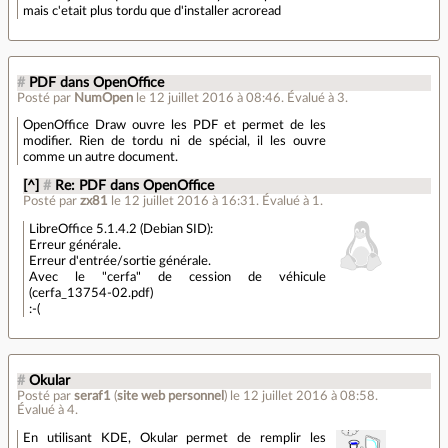
mais c'etait plus tordu que d'installer acroread
#
PDF dans OpenOffice
Posté par
NumOpen
le 12 juillet 2016 à 08:46
.
Évalué à
3
.
OpenOffice Draw ouvre les PDF et permet de les
modifier. Rien de tordu ni de spécial, il les ouvre
comme un autre document.
[^]
#
Re: PDF dans OpenOffice
Posté par
zx81
le 12 juillet 2016 à 16:31
.
Évalué à
1
.
LibreOffice 5.1.4.2 (Debian SID):
Erreur générale.
Erreur d'entrée/sortie générale.
Avec le "cerfa" de cession de véhicule
(cerfa_13754-02.pdf)
:-(
#
Okular
Posté par
seraf1
(
site web personnel
)
le 12 juillet 2016 à 08:58
.
Évalué à
4
.
En utilisant KDE, Okular permet de remplir les