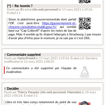
[^]
#
Re: loomio ?
Posté par
B r u n o
(
site web personnel
)
le 15 mars 2021 à 19:26
.
Évalué à
1
.
Sinon, la plateforme gouvernementale dont parlait
l'OP, c'est peut-être
https://gouvernement-et-
citoyens.consultation.etalab.gouv.fr/
qui semble
basé sur "Cap Collectif" d'après les notes de bas de
page. Mais il semble qu'ils étaient hébergés à Strasbourg :( pas moyen
d'avoir plus d'infos pour le moment, je ne sais pas si c'est OSS.
#
Commentaire supprimé
Posté par
HarlynPowell
le 15 mars 2021 à 19:34
.
Évalué à
0
.
Dernière
modification le 16 mars 2021 à 08:29.
Ce commentaire a été supprimé par l’équipe de
modération.
#
Decidim
Posté par
Thierry Pasquier
(
site web personnel
,
Mastodon
)
le 18 mars
2021 à 00:26
.
Évalué à
3
.
Libre et très bien conçu notamment du point de vue