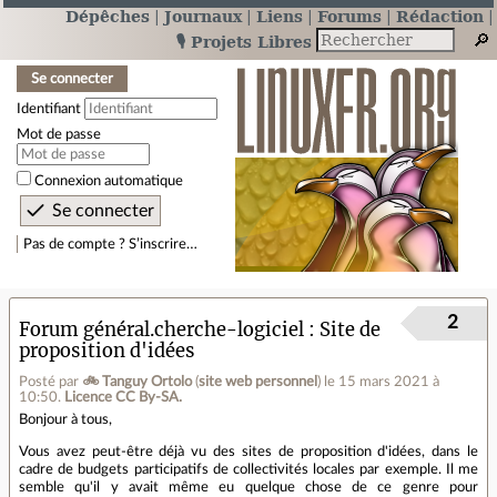
Dépêches
Journaux
Liens
Forums
Rédaction
🎙️ Projets Libres
Se connecter
Identifiant
Mot de passe
Connexion automatique
Pas de compte ? S’inscrire…
2
Forum général.cherche-logiciel
Site de
proposition d'idées
Posté par
🚲 Tanguy Ortolo
(
site web personnel
)
le 15 mars 2021 à
10:50
.
Licence CC By‑SA.
Bonjour à tous,
Vous avez peut-être déjà vu des sites de proposition d'idées, dans le
cadre de budgets participatifs de collectivités locales par exemple. Il me
semble qu'il y avait même eu quelque chose de ce genre pour