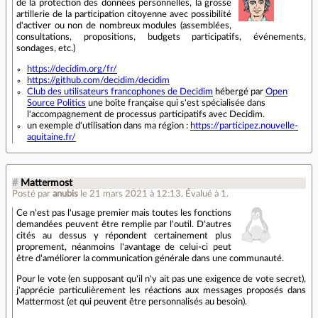
de la protection des données personnelles, la grosse
artillerie de la participation citoyenne avec possibilité
d'activer ou non de nombreux modules (assemblées,
consultations, propositions, budgets participatifs, événements,
sondages, etc.)
https://decidim.org/fr/
https://github.com/decidim/decidim
Club des utilisateurs francophones de Decidim
hébergé par
Open
Source Politics
une boîte française qui s'est spécialisée dans
l'accompagnement de processus participatifs avec Decidim.
un exemple d'utilisation dans ma région :
https://participez.nouvelle-
aquitaine.fr/
#
Mattermost
Posté par
anubis
le 21 mars 2021 à 12:13
.
Évalué à
1
.
Ce n'est pas l'usage premier mais toutes les fonctions
demandées peuvent être remplie par l'outil. D'autres
cités au dessus y répondent certainement plus
proprement, néanmoins l'avantage de celui-ci peut
être d'améliorer la communication générale dans une communauté.
Pour le vote (en supposant qu'il n'y ait pas une exigence de vote secret),
j'apprécie particulièrement les réactions aux messages proposés dans
Mattermost (et qui peuvent être personnalisés au besoin).