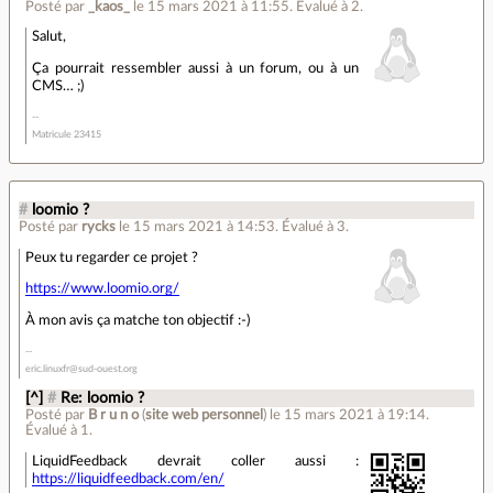
Posté par
_kaos_
le 15 mars 2021 à 11:55
.
Évalué à
2
.
Salut,
Ça pourrait ressembler aussi à un forum, ou à un
CMS… ;)
Matricule 23415
#
loomio ?
Posté par
rycks
le 15 mars 2021 à 14:53
.
Évalué à
3
.
Peux tu regarder ce projet ?
https://www.loomio.org/
À mon avis ça matche ton objectif :-)
eric.linuxfr@sud-ouest.org
[^]
#
Re: loomio ?
Posté par
B r u n o
(
site web personnel
)
le 15 mars 2021 à 19:14
.
Évalué à
1
.
LiquidFeedback devrait coller aussi :
https://liquidfeedback.com/en/