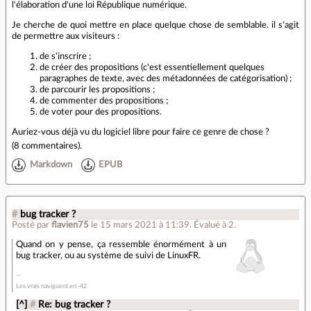
l'élaboration d'une loi République numérique.
Je cherche de quoi mettre en place quelque chose de semblable. il s'agit
de permettre aux visiteurs :
de s'inscrire ;
de créer des propositions (c'est essentiellement quelques
paragraphes de texte, avec des métadonnées de catégorisation) ;
de parcourir les propositions ;
de commenter des propositions ;
de voter pour des propositions.
Auriez-vous déjà vu du logiciel libre pour faire ce genre de chose ?
(
8 commentaires
).
Markdown
EPUB
#
bug tracker ?
Posté par
flavien75
le 15 mars 2021 à 11:39
.
Évalué à
2
.
Quand on y pense, ça ressemble énormément à un
bug tracker, ou au système de suivi de LinuxFR.
Les vrais naviguent en -42
[^]
#
Re: bug tracker ?