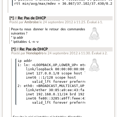
[^]
#
Re: Pas de DHCP
Posté par
Ambroise
le 24 septembre 2012 à 11:25
.
Évalué à
1
.
Peux-tu nous donner le retour des commandes
suivantes ?
* ip addr
* ip6tables -L -n -v
[^]
#
Re: Pas de DHCP
Posté par
Nonolapéro
le 24 septembre 2012 à 11:30
.
Évalué à
2
.
ip addr

1: lo: <LOOPBACK,UP,LOWER_UP> mtu 16436 qdisc no
    link/loopback 00:00:00:00:00:00 brd 00:00:00
    inet 127.0.0.1/8 scope host lo

    inet6 ::1/128 scope host 

       valid_lft forever preferred_lft forever

2: eth0: <BROADCAST,MULTICAST,UP,LOWER_UP> mtu 1
    link/ether 30:85:a9:ee:43:fa brd ff:ff:ff:ff
    inet 192.168.0.11/24 brd 192.168.0.255 scope
    inet6 fe80::3285:a9ff:feee:43fa/64 scope lin