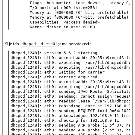
        Flags: bus master, fast devsel, latency 0, I
        I/O ports at e000 [size=256]

        Memory at f0004000 (64-bit, prefetchable) [s
        Memory at f0000000 (64-bit, prefetchable) [s
        Capabilities: <access denied>

dhcpcd -d eth0
Si je fais
ça me raconte ceci :
dhcpcd[1248]: version 5.6.2 starting

dhcpcd[1248]: eth0: using hwaddr 30:85:a9:ee:43:fa

dhcpcd[1248]: eth0: executing `/usr/lib/dhcpcd/dhcpc
dhcpcd[1248]: eth0: executing `/usr/lib/dhcpcd/dhcpc
dhcpcd[1248]: eth0: waiting for carrier

dhcpcd[1248]: eth0: carrier acquired

dhcpcd[1248]: eth0: using hwaddr 30:85:a9:ee:43:fa

dhcpcd[1248]: eth0: executing `/usr/lib/dhcpcd/dhcpc
dhcpcd[1248]: eth0: sending IPv6 Router Solicitation
dhcpcd[1248]: eth0: sendmsg: Cannot assign requested
dhcpcd[1248]: eth0: reading lease `/var/lib/dhcpcd/d
dhcpcd[1248]: eth0: rebinding lease of 192.168.0.11

dhcpcd[1248]: eth0: sending REQUEST (xid 0x64c1021e)
dhcpcd[1248]: eth0: acknowledged 192.168.0.11 from 1
dhcpcd[1248]: eth0: checking for 192.168.0.11

dhcpcd[1248]: eth0: sending ARP probe (1 of 3), next
dhcpcd[1248]: eth0: sending ARP probe (2 of 3), next
dhcpcd[1248]: eth0: sending ARP probe (3 of 3), next