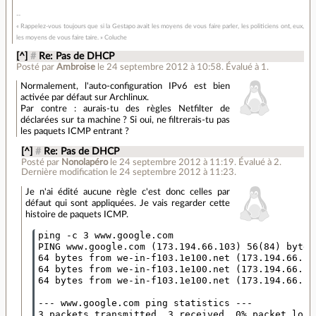
« Rappelez-vous toujours que si la Gestapo avait les moyens de vous faire parler, les politiciens ont, eux,
les moyens de vous faire taire. » Coluche
[^]
#
Re: Pas de DHCP
Posté par
Ambroise
le 24 septembre 2012 à 10:58
.
Évalué à
1
.
Normalement, l'auto-configuration IPv6 est bien
activée par défaut sur Archlinux.
Par contre : aurais-tu des règles Netfilter de
déclarées sur ta machine ? Si oui, ne filtrerais-tu pas
les paquets ICMP entrant ?
[^]
#
Re: Pas de DHCP
Posté par
Nonolapéro
le 24 septembre 2012 à 11:19
.
Évalué à
2
.
Dernière modification le 24 septembre 2012 à 11:23.
Je n'ai édité aucune règle c'est donc celles par
défaut qui sont appliquées. Je vais regarder cette
histoire de paquets ICMP.
ping -c 3 www.google.com

PING www.google.com (173.194.66.103) 56(84) bytes 
64 bytes from we-in-f103.1e100.net (173.194.66.10
64 bytes from we-in-f103.1e100.net (173.194.66.10
64 bytes from we-in-f103.1e100.net (173.194.66.10
--- www.google.com ping statistics ---

3 packets transmitted, 3 received, 0% packet loss,