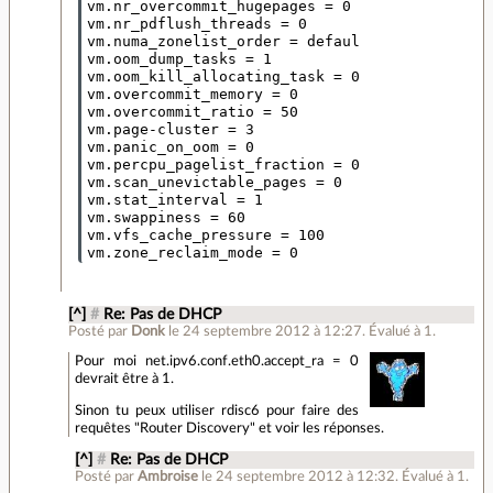
[^]
#
Re: Pas de DHCP
Posté par
Donk
le 24 septembre 2012 à 12:27
.
Évalué à
1
.
Pour moi net.ipv6.conf.eth0.accept_ra = 0
devrait être à 1.
Sinon tu peux utiliser rdisc6 pour faire des
requêtes "Router Discovery" et voir les réponses.
[^]
#
Re: Pas de DHCP
Posté par
Ambroise
le 24 septembre 2012 à 12:32
.
Évalué à
1
.