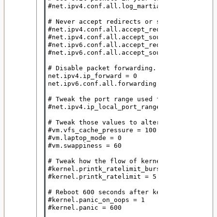
#net.ipv4.conf.all.log_martians = 1

# Never accept redirects or source routes (t
#net.ipv4.conf.all.accept_redirects = 0

#net.ipv4.conf.all.accept_source_route = 0

#net.ipv6.conf.all.accept_redirects = 0

#net.ipv6.conf.all.accept_source_route = 0

# Disable packet forwarding.

net.ipv4.ip_forward = 0

net.ipv6.conf.all.forwarding = 0

# Tweak the port range used for outgoing con
#net.ipv4.ip_local_port_range = 32768 61000

# Tweak those values to alter disk syncing a
#vm.vfs_cache_pressure = 100

#vm.laptop_mode = 0

#vm.swappiness = 60

# Tweak how the flow of kernel messages is t
#kernel.printk_ratelimit_burst = 10

#kernel.printk_ratelimit = 5

# Reboot 600 seconds after kernel panic or o
#kernel.panic_on_oops = 1

#kernel.panic = 600
