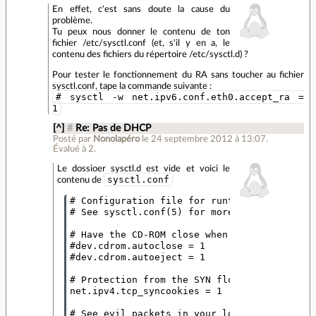
En effet, c'est sans doute la cause du
problème.
Tu peux nous donner le contenu de ton
fichier /etc/sysctl.conf (et, s'il y en a, le
contenu des fichiers du répertoire /etc/sysctl.d) ?
Pour tester le fonctionnement du RA sans toucher au fichier
sysctl.conf, tape la commande suivante :
# sysctl -w net.ipv6.conf.eth0.accept_ra =
1
[^]
#
Re: Pas de DHCP
Posté par
Nonolapéro
le 24 septembre 2012 à 13:07
.
Évalué à
2
.
Le dossioer sysctl.d est vide et voici le
sysctl.conf
contenu de
# Configuration file for runtime kernel para
# See sysctl.conf(5) for more information.

# Have the CD-ROM close when you use it, and
#dev.cdrom.autoclose = 1

#dev.cdrom.autoeject = 1

# Protection from the SYN flood attack.

net.ipv4.tcp_syncookies = 1

# See evil packets in your logs.
