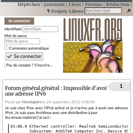
Dépêches
Journaux
Liens
Forums
Rédaction
🎙️ Projets Libres
Se connecter
Identifiant
Mot de passe
Connexion automatique
Pas de compte ? S’inscrire…
1
Forum général.général
Impossible d'avoir
une adresse IPv6
Posté par
Nonolapéro
le 24 septembre 2012 à 08:00
.
Je suis chez Free avec l'IPv6 activé et je n'arrive pas à avoir une adresse
IPv6. Je suis sous Archlinux avec une distribution à jour.
Au niveau matériel j'ai ceci :
03:00.0 Ethernet controller: Realtek Semiconductor C
        Subsystem: ASUSTeK Computer Inc. Device 8505