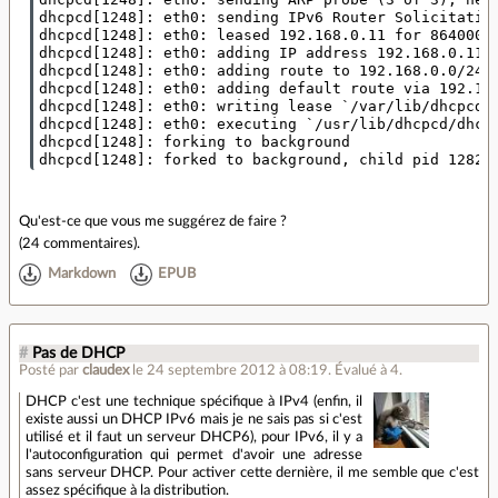
dhcpcd[1248]: eth0: sending IPv6 Router Solicitation
dhcpcd[1248]: eth0: leased 192.168.0.11 for 864000 s
dhcpcd[1248]: eth0: adding IP address 192.168.0.11/2
dhcpcd[1248]: eth0: adding route to 192.168.0.0/24

dhcpcd[1248]: eth0: adding default route via 192.168
dhcpcd[1248]: eth0: writing lease `/var/lib/dhcpcd/d
dhcpcd[1248]: eth0: executing `/usr/lib/dhcpcd/dhcpc
dhcpcd[1248]: forking to background

Qu'est-ce que vous me suggérez de faire ?
(
24 commentaires
).
Markdown
EPUB
#
Pas de DHCP
Posté par
claudex
le 24 septembre 2012 à 08:19
.
Évalué à
4
.
DHCP c'est une technique spécifique à IPv4 (enfin, il
existe aussi un DHCP IPv6 mais je ne sais pas si c'est
utilisé et il faut un serveur DHCP6), pour IPv6, il y a
l'autoconfiguration qui permet d'avoir une adresse
sans serveur DHCP. Pour activer cette dernière, il me semble que c'est
assez spécifique à la distribution.