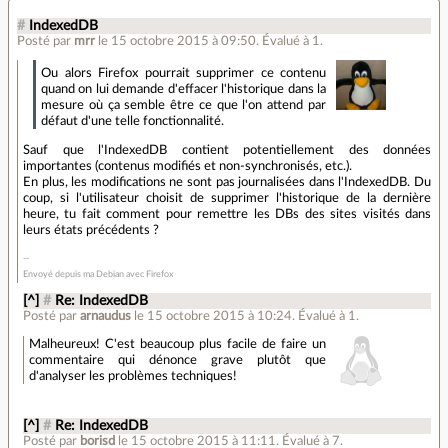
#
IndexedDB
Posté par
mrr
le 15 octobre 2015 à 09:50
.
Évalué à
1
.
Ou alors Firefox pourrait supprimer ce contenu
quand on lui demande d'effacer l'historique dans la
mesure où ça semble être ce que l'on attend par
défaut d'une telle fonctionnalité.
Sauf que l'IndexedDB contient potentiellement des données
importantes (contenus modifiés et non-synchronisés, etc.).
En plus, les modifications ne sont pas journalisées dans l'IndexedDB. Du
coup, si l'utilisateur choisit de supprimer l'historique de la dernière
heure, tu fait comment pour remettre les DBs des sites visités dans
leurs états précédents ?
Envoyé depuis ma Debian avec Firefox
[^]
#
Re: IndexedDB
Posté par
arnaudus
le 15 octobre 2015 à 10:24
.
Évalué à
1
.
Malheureux! C'est beaucoup plus facile de faire un
commentaire qui dénonce grave plutôt que
d'analyser les problèmes techniques!
[^]
#
Re: IndexedDB
Posté par
borisd
le 15 octobre 2015 à 11:11
.
Évalué à
7
.