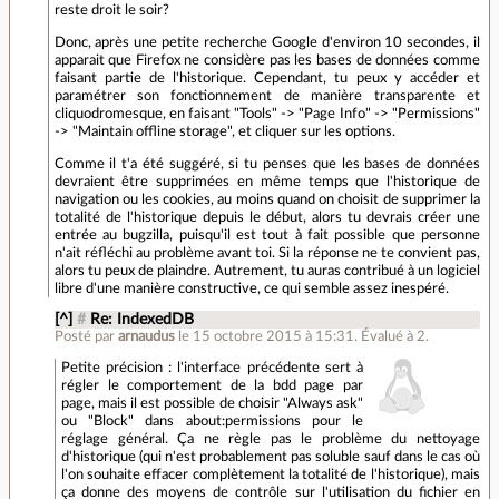
reste droit le soir?
Donc, après une petite recherche Google d'environ 10 secondes, il
apparait que Firefox ne considère pas les bases de données comme
faisant partie de l'historique. Cependant, tu peux y accéder et
paramétrer son fonctionnement de manière transparente et
cliquodromesque, en faisant "Tools" -> "Page Info" -> "Permissions"
-> "Maintain offline storage", et cliquer sur les options.
Comme il t'a été suggéré, si tu penses que les bases de données
devraient être supprimées en même temps que l'historique de
navigation ou les cookies, au moins quand on choisit de supprimer la
totalité de l'historique depuis le début, alors tu devrais créer une
entrée au bugzilla, puisqu'il est tout à fait possible que personne
n'ait réfléchi au problème avant toi. Si la réponse ne te convient pas,
alors tu peux de plaindre. Autrement, tu auras contribué à un logiciel
libre d'une manière constructive, ce qui semble assez inespéré.
[^]
#
Re: IndexedDB
Posté par
arnaudus
le 15 octobre 2015 à 15:31
.
Évalué à
2
.
Petite précision : l'interface précédente sert à
régler le comportement de la bdd page par
page, mais il est possible de choisir "Always ask"
ou "Block" dans about:permissions pour le
réglage général. Ça ne règle pas le problème du nettoyage
d'historique (qui n'est probablement pas soluble sauf dans le cas où
l'on souhaite effacer complètement la totalité de l'historique), mais
ça donne des moyens de contrôle sur l'utilisation du fichier en