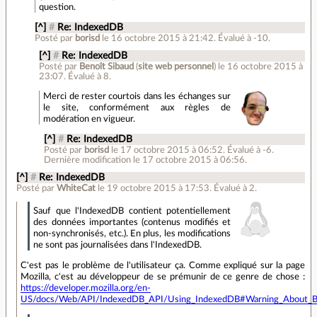
question.
[^]
#
Re: IndexedDB
Posté par
borisd
le 16 octobre 2015 à 21:42
.
Évalué à
-10
.
[^]
#
Re: IndexedDB
Posté par
Benoît Sibaud
(
site web personnel
)
le 16 octobre 2015 à
23:07
.
Évalué à
8
.
Merci de rester courtois dans les échanges sur
le site, conformément aux règles de
modération en vigueur.
[^]
#
Re: IndexedDB
Posté par
borisd
le 17 octobre 2015 à 06:52
.
Évalué à
-6
.
Dernière modification le 17 octobre 2015 à 06:56.
[^]
#
Re: IndexedDB
Posté par
WhiteCat
le 19 octobre 2015 à 17:53
.
Évalué à
2
.
Sauf que l'IndexedDB contient potentiellement
des données importantes (contenus modifiés et
non-synchronisés, etc.). En plus, les modifications
ne sont pas journalisées dans l'IndexedDB.
C'est pas le problème de l'utilisateur ça. Comme expliqué sur la page
Mozilla, c'est au développeur de se prémunir de ce genre de chose :
https://developer.mozilla.org/en-
US/docs/Web/API/IndexedDB_API/Using_IndexedDB#Warning_About_