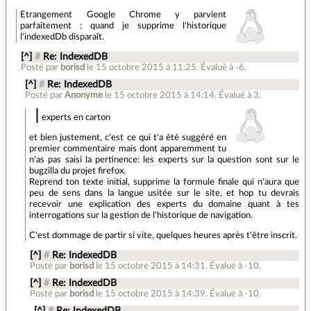
Etrangement Google Chrome y parvient
parfaitement : quand je supprime l'historique
l'indexedDb disparaît.
[^]
#
Re: IndexedDB
Posté par
borisd
le 15 octobre 2015 à 11:25
.
Évalué à
-6
.
[^]
#
Re: IndexedDB
Posté par
Anonyme
le 15 octobre 2015 à 14:14
.
Évalué à
3
.
experts en carton
et bien justement, c'est ce qui t'a été suggéré en
premier commentaire mais dont apparemment tu
n'as pas saisi la pertinence: les experts sur la question sont sur le
bugzilla du projet firefox.
Reprend ton texte initial, supprime la formule finale qui n'aura que
peu de sens dans la langue usitée sur le site, et hop tu devrais
recevoir une explication des experts du domaine quant à tes
interrogations sur la gestion de l'historique de navigation.
C'est dommage de partir si vite, quelques heures après t'être inscrit.
[^]
#
Re: IndexedDB
Posté par
borisd
le 15 octobre 2015 à 14:31
.
Évalué à
-10
.
[^]
#
Re: IndexedDB
Posté par
borisd
le 15 octobre 2015 à 14:39
.
Évalué à
-10
.
[^]
#
Re: IndexedDB