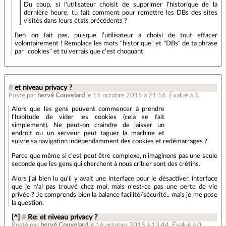
Du coup, si l'utilisateur choisit de supprimer l'historique de la
dernière heure, tu fait comment pour remettre les DBs des sites
visités dans leurs états précédents ?
Ben on fait pas, puisque l’utilisateur a choisi de tout effacer
volontairement ! Remplace les mots "historique" et "DBs" de ta phrase
par "cookies" et tu verrais que c’est choquant.
#
et niveau privacy ?
Posté par
hervé Couvelard
le 15 octobre 2015 à 21:16
.
Évalué à
3
.
Alors que les gens peuvent commencer à prendre
l'habitude de vider les cookies (cela se fait
simplement). Ne peut-on craindre de laisser un
endroit ou un serveur peut taguer la machine et
suivre sa navigation indépendamment des cookies et redémarrages ?
Parce que même si c'est peut être complexe, n'imaginons pas une seule
seconde que les gens qui cherchent à nous cribler sont des crétins.
Alors j'ai bien lu qu'il y avait une interface pour le désactiver, interface
que je n'ai pas trouvé chez moi, mais n'est-ce pas une perte de vie
privée ? Je comprends bien la balance facilité/sécurité.. mais je me pose
la question.
[^]
#
Re: et niveau privacy ?
Posté par
hervé Couvelard
le 16 octobre 2015 à 13:44
.
Évalué à
0
.