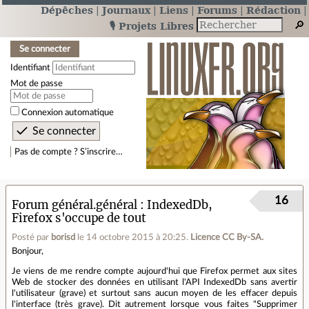
Dépêches
Journaux
Liens
Forums
Rédaction
🎙️ Projets Libres
Se connecter
Identifiant
Mot de passe
Connexion automatique
Pas de compte ? S’inscrire…
16
Forum général.général
IndexedDb,
Firefox s'occupe de tout
Posté par
borisd
le 14 octobre 2015 à 20:25
.
Licence CC By‑SA.
Bonjour,
Je viens de me rendre compte aujourd'hui que Firefox permet aux sites
Web de stocker des données en utilisant l'API IndexedDb sans avertir
l'utilisateur (grave) et surtout sans aucun moyen de les effacer depuis
l'interface (très grave). Dit autrement lorsque vous faites "Supprimer