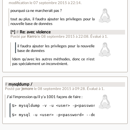
modification le 07 septembre 2015 à 22:14.
pourquoi ca ne marcherait pas ?
tout au plus, il faudra ajouter les privileges pour la
nouvelle base de données
[^]
#
Re: avec violence
Posté par
Kerro
le 08 septembre 2015 à 22:08
.
Évalué à
1
.
il faudra ajouter les privileges pour la nouvelle
base de données
Idem qu'avec les autres méthodes, donc ce n'est
pas spécialement un inconvénient.
#
mysqldump /
Posté par
jemore
le 08 septembre 2015 à 09:28
.
Évalué à
1
.
J'ai l'impression qu'il y'a 1001 façons de faire :
$> mysqldump -v -u <user> -p<password> --default-ch