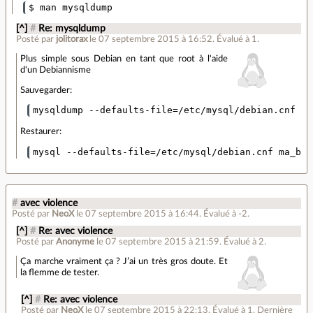
[^]
#
Re: mysqldump
Posté par
jolitorax
le 07 septembre 2015 à 16:52
.
Évalué à
1
.
Plus simple sous Debian en tant que root à l'aide
d'un Debiannisme
Sauvegarder:
mysqldump --defaults-file
=
/etc/mysql/debian.cnf ma
Restaurer:
mysql --defaults-file
=
/etc/mysql/debian.cnf ma_bas
#
avec violence
Posté par
NeoX
le 07 septembre 2015 à 16:44
.
Évalué à
-2
.
[^]
#
Re: avec violence
Posté par
Anonyme
le 07 septembre 2015 à 21:59
.
Évalué à
2
.
Ça marche vraiment ça ? J’ai un très gros doute. Et
la flemme de tester.
[^]
#
Re: avec violence
Posté par
NeoX
le 07 septembre 2015 à 22:13
.
Évalué à
1
.
Dernière