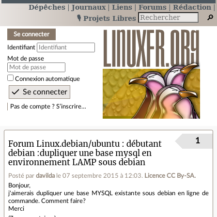
Dépêches
Journaux
Liens
Forums
Rédaction
🎙️ Projets Libres
Se connecter
Identifiant
Mot de passe
Connexion automatique
Pas de compte ? S’inscrire…
1
Forum Linux.debian/ubuntu
débutant
debian :dupliquer une base mysql en
environnement LAMP sous debian
Posté par
davilda
le 07 septembre 2015 à 12:03
.
Licence CC By‑SA.
Bonjour,
j'aimerais dupliquer une base MYSQL existante sous debian en ligne de
commande. Comment faire?
Merci