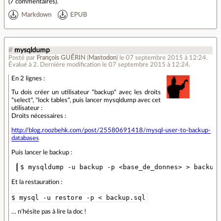
(
7 commentaires
).
Markdown
EPUB
#
mysqldump
Posté par
François GUÉRIN
(
Mastodon
)
le 07 septembre 2015 à 12:24
.
Évalué à
2
.
Dernière modification le 07 septembre 2015 à 12:24.
En 2 lignes :
Tu dois créer un utilisateur "backup" avec les droits
"select", "lock tables", puis lancer mysqldump avec cet
utilisateur :
Droits nécessaires :
http://blog.roozbehk.com/post/25580691418/mysql-user-to-backup-
databases
Puis lancer le backup :
Et la restauration :
$ mysql -u restore -p < backup.sql
… n'hésite pas à lire la doc !