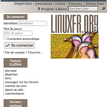
Dépêches
Journaux
Liens
Forums
Rédaction
🎙️ Projets Libres
Se connecter
Identifiant
Mot de passe
Connexion automatique
Pas de compte ? S’inscrire…
François
GUÉRIN
journaux
dépêches
liens
messages sur les forums
entrées du suivi
ajouts au wiki
commentaires
Derniers
contenus