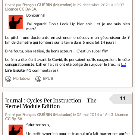
Posté par
François GUÉRIN
(
Mastodon
)
le 29 décembre 2021 à 13:07
.
Licence CC By‑SA.
Bonjour'nal
J'ai regardé Don't Look Up hier soir… et je me suis bien
marré !
Le pitch : une doctorante en astronomie découvre un géocroiseur de 9
km de diamètre qui tombera sur la terre dans 6 mois (et 14 jours).
Bine foutu, bien réalisé, de bons acteurs… C'est un super film !
Le film a été écrit avant le Covid, ils pensaient qu'ils exagéraient le côte
conspirationniste, bah en fait ils ont été obligé de surjouer le truc, ils
(…)
Lire la suite
(
41 commentaires
).
Markdown
EPUB
11
Journal
Cycles Per Instruction - The
Kernel Module Edition
Posté par
François GUÉRIN
(
Mastodon
)
le 06 mai 2014 à 16:43
.
Licence
CC By‑SA.
Salut ter'tous,
Un petit hyperlien pour le truc qui m'a fait marrer cet après-